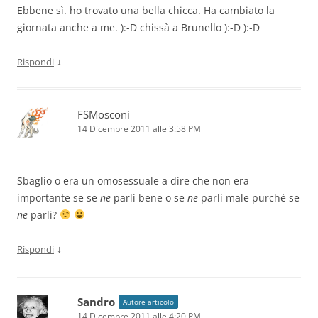
Ebbene sì. ho trovato una bella chicca. Ha cambiato la
giornata anche a me. ):-D chissà a Brunello ):-D ):-D
↓
Rispondi
FSMosconi
14 Dicembre 2011 alle 3:58 PM
Sbaglio o era un omosessuale a dire che non era
importante se se
ne
parli bene o se
ne
parli male purché se
ne
parli?
↓
Rispondi
Sandro
Autore articolo
14 Dicembre 2011 alle 4:20 PM