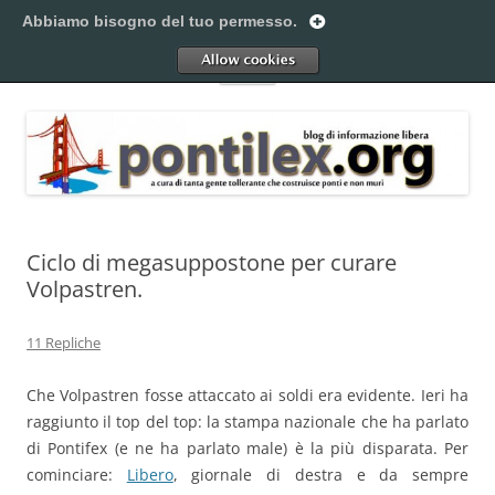
Vai
al
Abbiamo bisogno del tuo permesso.
Pontilex
contenuto
Creiamo ponti. Legalmente.
Allow
Menu
Ciclo di megasuppostone per curare
Volpastren.
11 Repliche
Che Volpastren fosse attaccato ai soldi era evidente. Ieri ha
raggiunto il top del top: la stampa nazionale che ha parlato
di Pontifex (e ne ha parlato male) è la più disparata. Per
cominciare:
Libero
, giornale di destra e da sempre