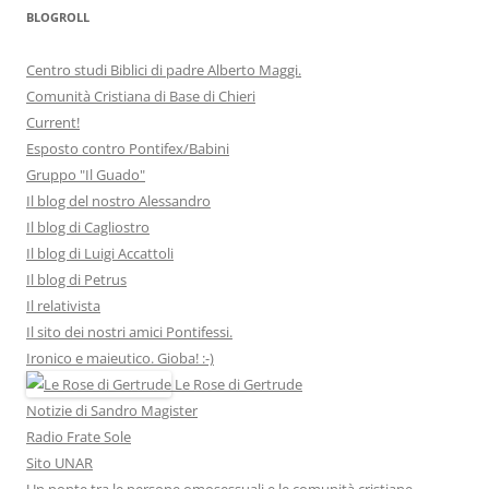
BLOGROLL
Centro studi Biblici di padre Alberto Maggi.
Comunità Cristiana di Base di Chieri
Current!
Esposto contro Pontifex/Babini
Gruppo "Il Guado"
Il blog del nostro Alessandro
Il blog di Cagliostro
Il blog di Luigi Accattoli
Il blog di Petrus
Il relativista
Il sito dei nostri amici Pontifessi.
Ironico e maieutico. Gioba! :-)
Le Rose di Gertrude
Notizie di Sandro Magister
Radio Frate Sole
Sito UNAR
Un ponte tra le persone omosessuali e le comunità cristiane