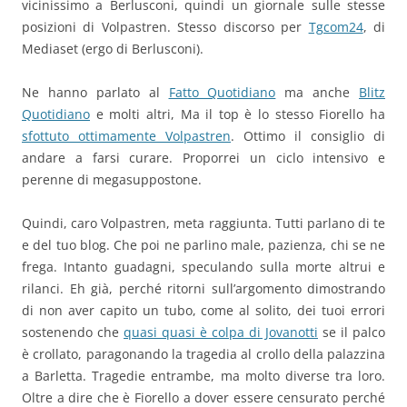
vicinissimo a Berlusconi, quindi un giornale sulle stesse
posizioni di Volpastren. Stesso discorso per
Tgcom24
, di
Mediaset (ergo di Berlusconi).
Ne hanno parlato al
Fatto Quotidiano
ma anche
Blitz
Quotidiano
e molti altri, Ma il top è lo stesso Fiorello ha
sfottuto ottimamente Volpastren
. Ottimo il consiglio di
andare a farsi curare. Proporrei un ciclo intensivo e
perenne di megasuppostone.
Quindi, caro Volpastren, meta raggiunta. Tutti parlano di te
e del tuo blog. Che poi ne parlino male, pazienza, chi se ne
frega. Intanto guadagni, speculando sulla morte altrui e
rilanci. Eh già, perché ritorni sull’argomento dimostrando
di non aver capito un tubo, come al solito, dei tuoi errori
sostenendo che
quasi quasi è colpa di Jovanotti
se il palco
è crollato, paragonando la tragedia al crollo della palazzina
a Barletta. Tragedie entrambe, ma molto diverse tra loro.
Oltre a dire che è Fiorello a dover essere censurato perché