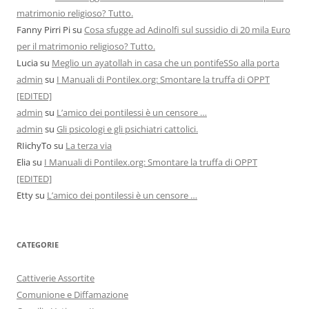
matrimonio religioso? Tutto.
Fanny Pirri Pi
su
Cosa sfugge ad Adinolfi sul sussidio di 20 mila Euro
per il matrimonio religioso? Tutto.
Lucia
su
Meglio un ayatollah in casa che un pontifeSSo alla porta
admin
su
I Manuali di Pontilex.org: Smontare la truffa di OPPT
[EDITED]
admin
su
L’amico dei pontilessi è un censore …
admin
su
Gli psicologi e gli psichiatri cattolici.
RIichyTo
su
La terza via
Elia
su
I Manuali di Pontilex.org: Smontare la truffa di OPPT
[EDITED]
Etty
su
L’amico dei pontilessi è un censore …
CATEGORIE
Cattiverie Assortite
Comunione e Diffamazione