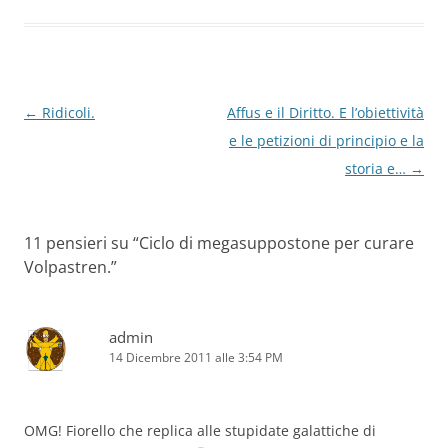
Navigazione
←
Ridicoli.
Affus e il Diritto. E l’obiettività
articolo
e le petizioni di principio e la
storia e…
→
11 pensieri su “
Ciclo di megasuppostone per curare
Volpastren.
”
admin
14 Dicembre 2011 alle 3:54 PM
OMG! Fiorello che replica alle stupidate galattiche di