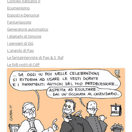
Concilio Vaticano II
Ecumenismo
Esposti e Denunce
Fantarisposte
Generatore automatico
I dialoghi di Simone
I pensieri di GG
L'angolo di Pao
Le fantainterviste di Pao & S_Raf
Le folli notti di CdP