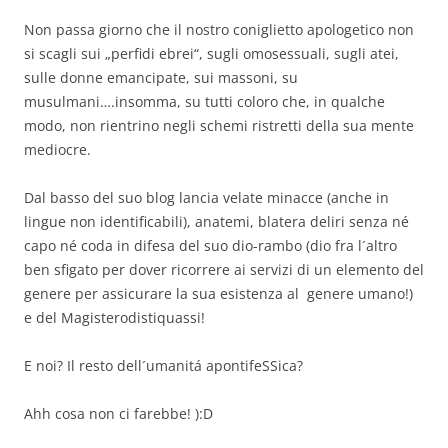
Non passa giorno che il nostro coniglietto apologetico non
si scagli sui „perfidi ebrei“, sugli omosessuali, sugli atei,
sulle donne emancipate, sui massoni, su
musulmani….insomma, su tutti coloro che, in qualche
modo, non rientrino negli schemi ristretti della sua mente
mediocre.
Dal basso del suo blog lancia velate minacce (anche in
lingue non identificabili), anatemi, blatera deliri senza né
capo né coda in difesa del suo dio-rambo (dio fra l´altro
ben sfigato per dover ricorrere ai servizi di un elemento del
genere per assicurare la sua esistenza al genere umano!)
e del Magisterodistiquassi!
E noi? Il resto dell´umanitá apontifeSSica?
Ahh cosa non ci farebbe! ):D