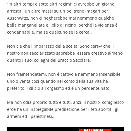
“In altri tempi e sotto altri regimi“ ci avrebbe un giorno
arrostiti, un´altro messi su un bel treno (magari per
Auschwitz), non ci negherebbe mai nemmeno qualche
bella manganellata e l´olio di ricino perché la violenza é
condannabile, ma se qualcuno se la cerca..
Non c´é che l´imbarazzo della scelta! Sono cert@ che il
nostro non secolarizzato saprebbe essere creativo almeno
quanto i suoi colleghi del Braccio Secolare.
Non fraintendetemi, non é cattivo e nemmeno insensibile,
uno diventa cosí quando nel corso della sua vita ha
preferito il cilicio all´orgasmo ed é un perdente nato.
Ma non odia proprio tutto e tutti, anzi, il nostro conigliesco
eroe ha un´inspiegabile predilezione per i feti abortiti, gli
armeni ed i palestinesi..