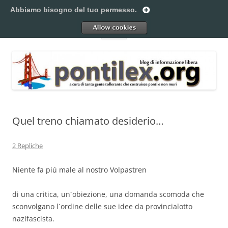
Vai
al
Abbiamo bisogno del tuo permesso.
Pontilex
contenuto
Creiamo ponti. Legalmente.
Allow
Menu
Quel treno chiamato desiderio…
2 Repliche
Niente fa piú male al nostro Volpastren
di una critica, un´obiezione, una domanda scomoda che
sconvolgano l´ordine delle sue idee da provincialotto
nazifascista.