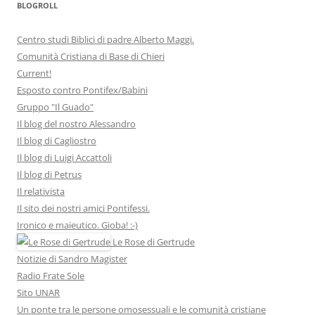
BLOGROLL
Centro studi Biblici di padre Alberto Maggi.
Comunità Cristiana di Base di Chieri
Current!
Esposto contro Pontifex/Babini
Gruppo "Il Guado"
Il blog del nostro Alessandro
Il blog di Cagliostro
Il blog di Luigi Accattoli
Il blog di Petrus
Il relativista
Il sito dei nostri amici Pontifessi.
Ironico e maieutico. Gioba! :-)
Le Rose di Gertrude
Notizie di Sandro Magister
Radio Frate Sole
Sito UNAR
Un ponte tra le persone omosessuali e le comunità cristiane