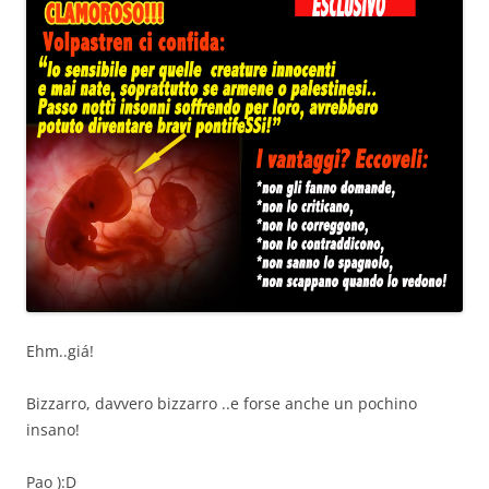
Ehm..giá!
Bizzarro, davvero bizzarro ..e forse anche un pochino
insano!
Pao ):D