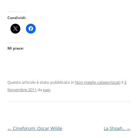
Condividi:
Mi piace:
Questo articolo è stato pubblicato in
Non meglio categorizzati
il
3
Novembre 2011
da
pao
.
Navigazione
←
Cineforum: Oscar Wilde
La Shoah..
→
articolo