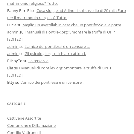
matrimonio religioso? Tutto.
Fanny Pirri Pi
su
Cosa sfugge ad Adinolfi sul sussidio di 20 mila Euro
per il matrimonio religioso? Tutto.
Lucia
su
Meglio un ayatollah in casa che un pontifeSSo alla porta
admin
su
I Manuali di Pontilex.org: Smontare la truffa di OPPT
[EDITED]
admin
su
L’amico dei pontilessi è un censore …
admin
su
Gli psicologi e gli psichiatri cattolici.
RIichyTo
su
La terza via
Elia
su
I Manuali di Pontilex.org: Smontare la truffa di OPPT
[EDITED]
Etty
su
L’amico dei pontilessi è un censore …
CATEGORIE
Cattiverie Assortite
Comunione e Diffamazione
Concilio Vaticano II