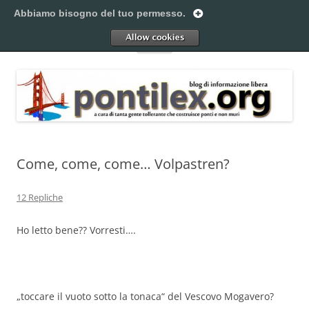
Vai
al
Abbiamo bisogno del tuo permesso.
Pontilex
contenuto
Creiamo ponti. Legalmente.
Allow
Menu
Come, come, come… Volpastren?
12 Repliche
Ho letto bene?? Vorresti….
„toccare il vuoto sotto la tonaca“ del Vescovo Mogavero?