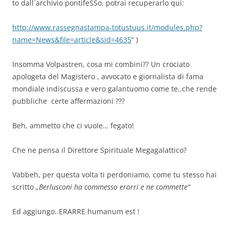
to dall´archivio pontifeSSo, potrai recuperarlo qui:
http://www.rassegnastampa-totustuus.it/modules.php?
name=News&file=article&sid=4635
“ )
Insomma Volpastren, cosa mi combini?? Un crociato
apologeta del Magistero , avvocato e giornalista di fama
mondiale indiscussa e vero galantuomo come te..che rende
pubbliche certe affermazioni ???
Beh, ammetto che ci vuole… fegato!
Che ne pensa il Direttore Spirituale Megagalattico?
Vabbeh, per questa volta ti perdoniamo, come tu stesso hai
scritto
„Berlusconi ha commesso erorri e ne commette“
Ed aggiungo..ERARRE humanum est !