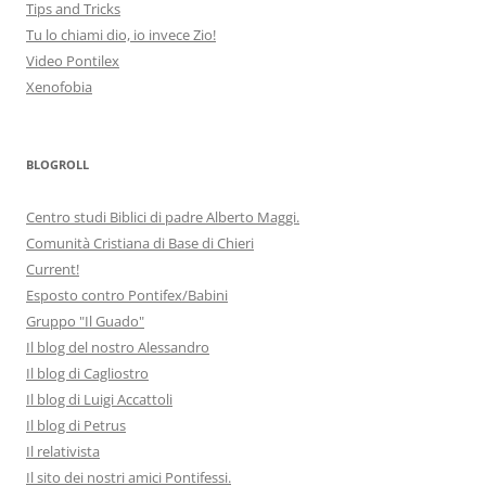
Tips and Tricks
Tu lo chiami dio, io invece Zio!
Video Pontilex
Xenofobia
BLOGROLL
Centro studi Biblici di padre Alberto Maggi.
Comunità Cristiana di Base di Chieri
Current!
Esposto contro Pontifex/Babini
Gruppo "Il Guado"
Il blog del nostro Alessandro
Il blog di Cagliostro
Il blog di Luigi Accattoli
Il blog di Petrus
Il relativista
Il sito dei nostri amici Pontifessi.