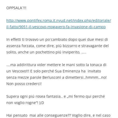
OPPSALA`!!!
http://www.pontifex.roma.it.nyud.net/index.php/editoriale/
il-fatto/9051-il-vescovo-mogavero-fa-invasione-di-campo
In effetti ti trovavo un po´cambiato dopo quei due mesi di
assenza forzata, come dire, piú bizzarro e stravagante del
solito, anche un pochettino piú inviperito, …..
….ma addirittura voler mettere le mani sotto la tonaca di
un Vescovo!!! E solo perché Sua Eminenza ha invitato
senza mezze parole Berlusconi a dimettersi..hmmm…no!
Non posso crederci!
Supera ogni piú rosea fantasia.. e „mi fermo qui perché
non voglio rogne“! );D
Hai pensato mai alle conseguenze?? Voglio dire, e nel caso