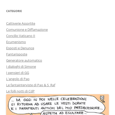
CATEGORIE
Cattiverie Assortite
Comunione e Diffamazione
Concilio Vaticano II
Ecumenismo
Esposti e Denunce
Fantarisposte
Generatore automatico
I dialoghi di Simone
I pensieri di GG
L'angolo di Pao
Le fantainterviste di Pao & S_Raf
Le folli notti di CdP