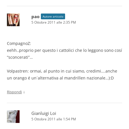
pao
Autore articolo
5 Ottobre 2011 alle 2:35 PM
CompagnoZ:
eehh..proprio per questo i cattolici che lo leggono sono cosí
“sconcerati”…
Volpastren: ormai, al punto in cui siamo, credimi….anche
un orango é un´alternativa al mandrillen nazionale…):D
↓
Rispondi
Gianluigi Loi
5 Ottobre 2011 alle 1:54 PM