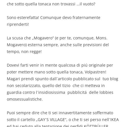
che sotto quella tonaca non trovassi …il vuoto?
Sono esterefatta! Comunque devo fraternamente
riprenderti!
La scusa che „Mogavero“ (e per te, comunque, Mons.
Mogavero) esterna sempre, anche sulle previsioni del
tempo, non regge!
Dovevi farti venir in mente qualcosa di piú originale per
poter mettere mano sotto quella tonaca, Volpastren!
Magari prendi spunto dall´articolo pubblicato sul tuo blog
non secolarizzato, quello del tizio che ci metteva in
guardia contro l´insidiosissima pubblicitá delle lobbies
omosessualistiche.
Puoi sempre dire che ti sei innavertitamente soffermato
sotto il cartello „GAY´S VILLAGE“, o che ti sei perso nell´IKEA
ed hai ceduto alla tentazione dei perfidi KÖTTBÜLLER …