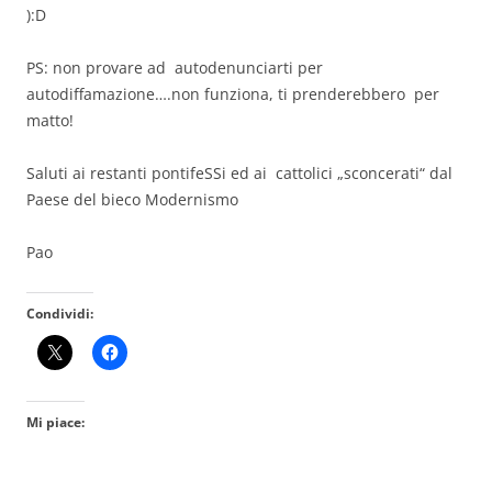
):D
PS: non provare ad autodenunciarti per
autodiffamazione….non funziona, ti prenderebbero per
matto!
Saluti ai restanti pontifeSSi ed ai cattolici „sconcerati“ dal
Paese del bieco Modernismo
Pao
Condividi:
Mi piace: