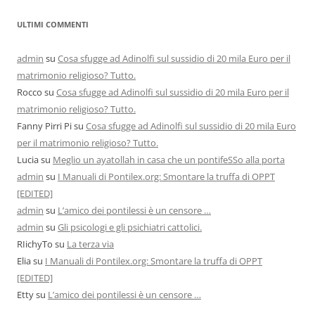
ULTIMI COMMENTI
admin
su
Cosa sfugge ad Adinolfi sul sussidio di 20 mila Euro per il
matrimonio religioso? Tutto.
Rocco
su
Cosa sfugge ad Adinolfi sul sussidio di 20 mila Euro per il
matrimonio religioso? Tutto.
Fanny Pirri Pi
su
Cosa sfugge ad Adinolfi sul sussidio di 20 mila Euro
per il matrimonio religioso? Tutto.
Lucia
su
Meglio un ayatollah in casa che un pontifeSSo alla porta
admin
su
I Manuali di Pontilex.org: Smontare la truffa di OPPT
[EDITED]
admin
su
L’amico dei pontilessi è un censore …
admin
su
Gli psicologi e gli psichiatri cattolici.
RIichyTo
su
La terza via
Elia
su
I Manuali di Pontilex.org: Smontare la truffa di OPPT
[EDITED]
Etty
su
L’amico dei pontilessi è un censore …