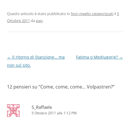
Questo articolo è stato pubblicato in
Non meglio categorizzati
il
5
Ottobre 2011
da
pao
.
Navigazione
←
Il ritorno di Stanzione… ma
Fatima o Medjugorje?
→
articolo
non sul sito.
12 pensieri su “
Come, come, come… Volpastren?
”
S_Raffaele
5 Ottobre 2011 alle 1:12 PM