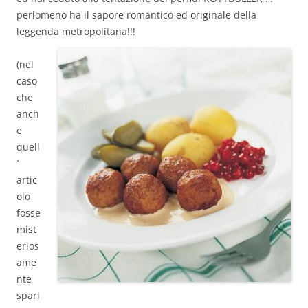
perlomeno ha il sapore romantico ed originale della
leggenda metropolitana!!!
(nel
caso
che
anch
e
quell
´
artic
olo
fosse
mist
erios
ame
nte
spari