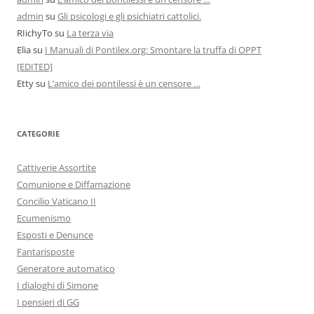
admin
su
Gli psicologi e gli psichiatri cattolici.
RIichyTo
su
La terza via
Elia
su
I Manuali di Pontilex.org: Smontare la truffa di OPPT
[EDITED]
Etty
su
L’amico dei pontilessi è un censore …
CATEGORIE
Cattiverie Assortite
Comunione e Diffamazione
Concilio Vaticano II
Ecumenismo
Esposti e Denunce
Fantarisposte
Generatore automatico
I dialoghi di Simone
I pensieri di GG