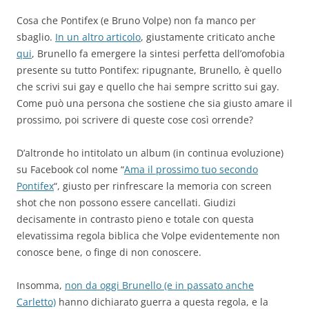
Cosa che Pontifex (e Bruno Volpe) non fa manco per
sbaglio.
In un altro articolo
, giustamente criticato anche
qui
, Brunello fa emergere la sintesi perfetta dell’omofobia
presente su tutto Pontifex: ripugnante, Brunello, è quello
che scrivi sui gay e quello che hai sempre scritto sui gay.
Come può una persona che sostiene che sia giusto amare il
prossimo, poi scrivere di queste cose così orrende?
D’altronde ho intitolato un album (in continua evoluzione)
su Facebook col nome “
Ama il prossimo tuo secondo
Pontifex
“, giusto per rinfrescare la memoria con screen
shot che non possono essere cancellati. Giudizi
decisamente in contrasto pieno e totale con questa
elevatissima regola biblica che Volpe evidentemente non
conosce bene, o finge di non conoscere.
Insomma,
non da oggi Brunello (e in passato anche
Carletto)
hanno dichiarato guerra a questa regola, e la