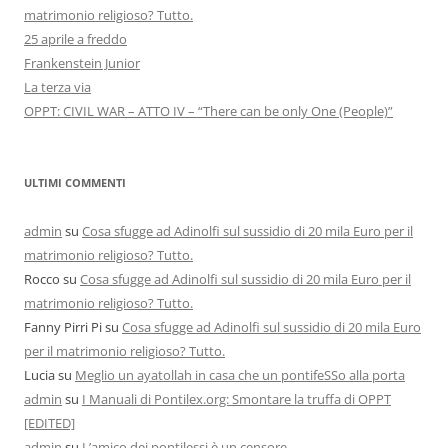
matrimonio religioso? Tutto.
25 aprile a freddo
Frankenstein Junior
La terza via
OPPT: CIVIL WAR – ATTO IV – “There can be only One (People)”
ULTIMI COMMENTI
admin
su
Cosa sfugge ad Adinolfi sul sussidio di 20 mila Euro per il
matrimonio religioso? Tutto.
Rocco
su
Cosa sfugge ad Adinolfi sul sussidio di 20 mila Euro per il
matrimonio religioso? Tutto.
Fanny Pirri Pi
su
Cosa sfugge ad Adinolfi sul sussidio di 20 mila Euro
per il matrimonio religioso? Tutto.
Lucia
su
Meglio un ayatollah in casa che un pontifeSSo alla porta
admin
su
I Manuali di Pontilex.org: Smontare la truffa di OPPT
[EDITED]
admin
su
L’amico dei pontilessi è un censore …