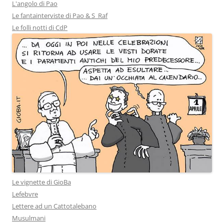
L'angolo di Pao
Le fantainterviste di Pao & S_Raf
Le folli notti di CdP
Le vignette di GioBa
Lefebvre
Lettere ad un Cattotalebano
Musulmani