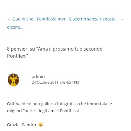
Navigazione
←
Quello che i PontifeSSi non
5. giorno senza risposta…
→
articolo
dicono….
8 pensieri su “
Ama il prossimo tuo secondo
Pontifex.
”
admin
24 Ottobre 2011 alle 4:57 PM
Ottima idea: una galleria fotografica che immortala le
migliori “perle” degli amici Pontifessi.
Grazie, Sandro.