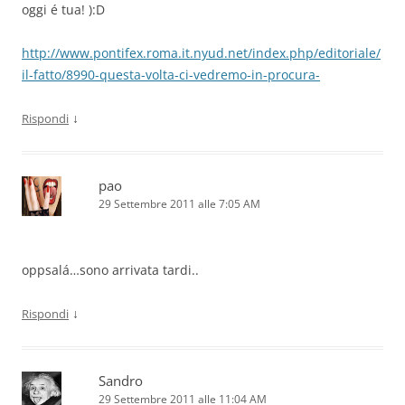
oggi é tua! ):D
http://www.pontifex.roma.it.nyud.net/index.php/editoriale/
il-fatto/8990-questa-volta-ci-vedremo-in-procura-
↓
Rispondi
pao
29 Settembre 2011 alle 7:05 AM
oppsalá…sono arrivata tardi..
↓
Rispondi
Sandro
29 Settembre 2011 alle 11:04 AM