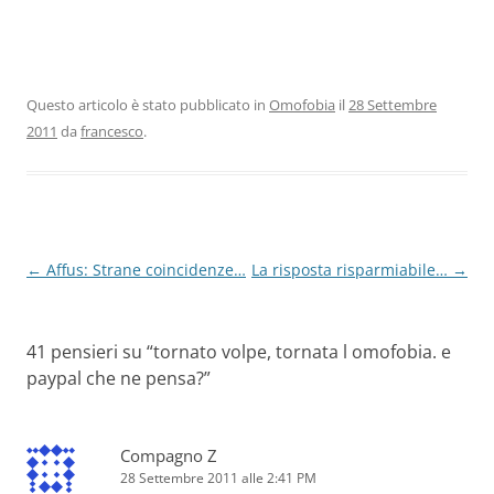
Questo articolo è stato pubblicato in
Omofobia
il
28 Settembre
2011
da
francesco
.
Navigazione
←
Affus: Strane coincidenze…
La risposta risparmiabile…
→
articolo
41 pensieri su “
tornato volpe, tornata l omofobia. e
paypal che ne pensa?
”
Compagno Z
28 Settembre 2011 alle 2:41 PM