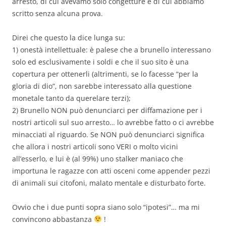
arresto, di cui avevamo solo congetture e di cui abbiamo
scritto senza alcuna prova.
Direi che questo la dice lunga su:
1) onestà intellettuale: è palese che a brunello interessano
solo ed esclusivamente i soldi e che il suo sito è una
copertura per ottenerli (altrimenti, se lo facesse “per la
gloria di dio”, non sarebbe interessato alla questione
monetale tanto da querelare terzi);
2) Brunello NON può denunciarci per diffamazione per i
nostri articoli sul suo arresto… lo avrebbe fatto o ci avrebbe
minacciati al riguardo. Se NON può denunciarci significa
che allora i nostri articoli sono VERI o molto vicini
all’esserlo, e lui è (al 99%) uno stalker maniaco che
importuna le ragazze con atti osceni come appender pezzi
di animali sui citofoni, malato mentale e disturbato forte.
Ovvio che i due punti sopra siano solo “ipotesi”… ma mi
convincono abbastanza
!