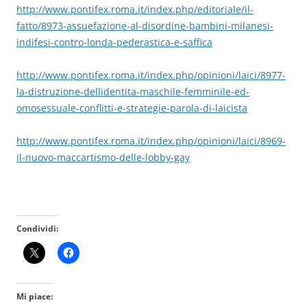
http://www.pontifex.roma.it/index.php/editoriale/il-
fatto/8973-assuefazione-al-disordine-bambini-milanesi-
indifesi-contro-londa-pederastica-e-saffica
http://www.pontifex.roma.it/index.php/opinioni/laici/8977-
la-distruzione-dellidentita-maschile-femminile-ed-
omosessuale-conflitti-e-strategie-parola-di-laicista
http://www.pontifex.roma.it/index.php/opinioni/laici/8969-
il-nuovo-maccartismo-delle-lobby-gay
Condividi:
Mi piace: