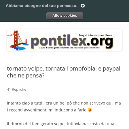
Vai
al
Abbiamo bisogno del tuo permesso.
Pontilex
contenuto
Creiamo ponti. Legalmente.
Allow
Menu
tornato volpe, tornata l omofobia. e paypal
che ne pensa?
41 Repliche
intanto ciao a tutti , era un bel pò che non scrivevo qui, ma
i recenti avvenimenti mi inducono a farlo
il ritorno del famigerato volpe, tuttavia nascosto da una