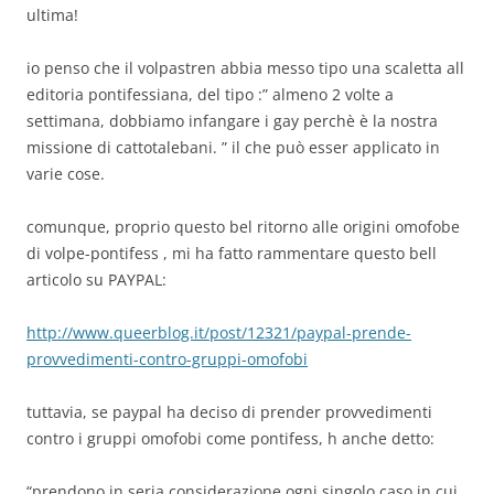
ultima!
io penso che il volpastren abbia messo tipo una scaletta all
editoria pontifessiana, del tipo :” almeno 2 volte a
settimana, dobbiamo infangare i gay perchè è la nostra
missione di cattotalebani. ” il che può esser applicato in
varie cose.
comunque, proprio questo bel ritorno alle origini omofobe
di volpe-pontifess , mi ha fatto rammentare questo bell
articolo su PAYPAL:
http://www.queerblog.it/post/12321/paypal-prende-
provvedimenti-contro-gruppi-omofobi
tuttavia, se paypal ha deciso di prender provvedimenti
contro i gruppi omofobi come pontifess, h anche detto:
“prendono in seria considerazione ogni singolo caso in cui