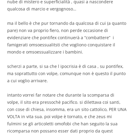
nube di mistero e superficialità , quasi a nascondere
qualcosa di marcio e vergognoso…
ma il bello è che pur tornando da qualcosa di cui (a quanto
pare) non va proprio fiero, non perde occasione di
evidenziare che pontifex continuerà a “combattere” i
famigerati omsoessualitsti che vogliono conquistare il
mondo e omsoessualizzare i bambini.
scherzi a parte, si sa che l ipocrisia è di casa , su pontifex,
ma soprattutto con volpe, comunque non è questo il punto
a cui voglio arrivare.
intanto vorrei far notare che durante la scomparsa di
volpe, il sito era pressochè pacifico. si dilettava coi santi,
con cose di chiesa, insomma, era un sito cattolico, PER UNA
VOLTA in vita sua. poi volpe è tornato, e che zeus mi
fulmini se gli articoletti omofobi che han seguito la sua
ricomparsa non possano esser dati proprio da quest