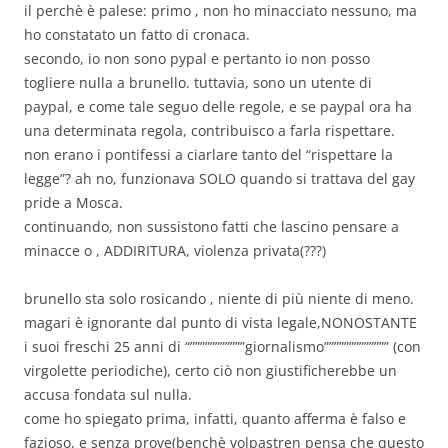
il perchè è palese: primo , non ho minacciato nessuno, ma
ho constatato un fatto di cronaca.
secondo, io non sono pypal e pertanto io non posso
togliere nulla a brunello. tuttavia, sono un utente di
paypal, e come tale seguo delle regole, e se paypal ora ha
una determinata regola, contribuisco a farla rispettare.
non erano i pontifessi a ciarlare tanto del “rispettare la
legge”? ah no, funzionava SOLO quando si trattava del gay
pride a Mosca.
continuando, non sussistono fatti che lascino pensare a
minacce o , ADDIRITURA, violenza privata(???)
brunello sta solo rosicando , niente di più niente di meno.
magari è ignorante dal punto di vista legale,NONOSTANTE
i suoi freschi 25 anni di “”””””””””””giornalismo””””””””””””” (con
virgolette periodiche), certo ciò non giustificherebbe un
accusa fondata sul nulla.
come ho spiegato prima, infatti, quanto afferma è falso e
fazioso, e senza prove(benchè volpastren pensa che questo