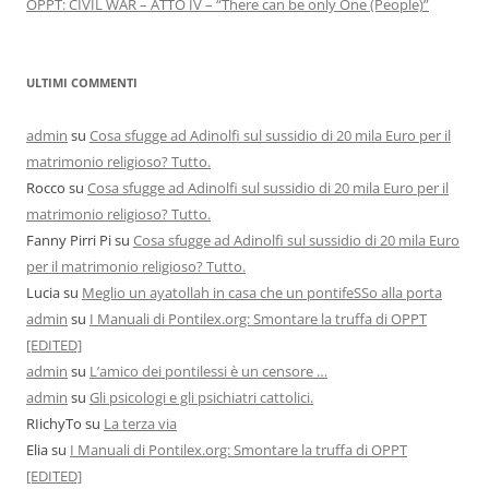
OPPT: CIVIL WAR – ATTO IV – “There can be only One (People)”
ULTIMI COMMENTI
admin
su
Cosa sfugge ad Adinolfi sul sussidio di 20 mila Euro per il
matrimonio religioso? Tutto.
Rocco
su
Cosa sfugge ad Adinolfi sul sussidio di 20 mila Euro per il
matrimonio religioso? Tutto.
Fanny Pirri Pi
su
Cosa sfugge ad Adinolfi sul sussidio di 20 mila Euro
per il matrimonio religioso? Tutto.
Lucia
su
Meglio un ayatollah in casa che un pontifeSSo alla porta
admin
su
I Manuali di Pontilex.org: Smontare la truffa di OPPT
[EDITED]
admin
su
L’amico dei pontilessi è un censore …
admin
su
Gli psicologi e gli psichiatri cattolici.
RIichyTo
su
La terza via
Elia
su
I Manuali di Pontilex.org: Smontare la truffa di OPPT
[EDITED]