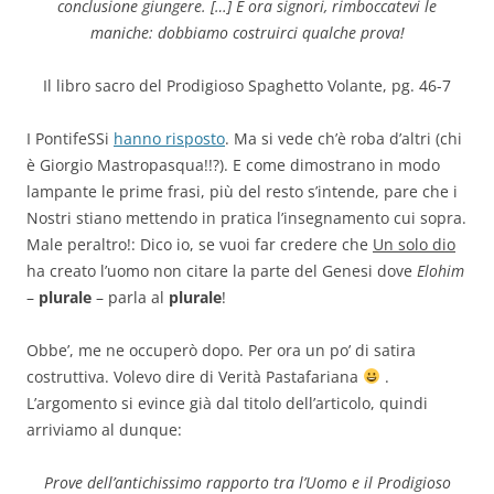
conclusione giungere. […] E ora signori, rimboccatevi le
maniche: dobbiamo costruirci qualche prova!
Il libro sacro del Prodigioso Spaghetto Volante, pg. 46-7
I PontifeSSi
hanno risposto
. Ma si vede ch’è roba d’altri (chi
è Giorgio Mastropasqua!!?). E come dimostrano in modo
lampante le prime frasi, più del resto s’intende, pare che i
Nostri stiano mettendo in pratica l’insegnamento cui sopra.
Male peraltro!: Dico io, se vuoi far credere che
Un solo dio
ha creato l’uomo non citare la parte del Genesi dove
Elohim
–
plurale
– parla al
plurale
!
Obbe’, me ne occuperò dopo. Per ora un po’ di satira
costruttiva. Volevo dire di Verità Pastafariana
.
L’argomento si evince già dal titolo dell’articolo, quindi
arriviamo al dunque:
Prove dell’antichissimo rapporto tra l’Uomo e il Prodigioso