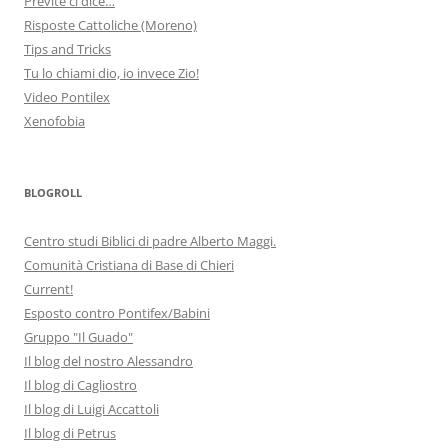
Previte ci dice…
Risposte Cattoliche (Moreno)
Tips and Tricks
Tu lo chiami dio, io invece Zio!
Video Pontilex
Xenofobia
BLOGROLL
Centro studi Biblici di padre Alberto Maggi.
Comunità Cristiana di Base di Chieri
Current!
Esposto contro Pontifex/Babini
Gruppo "Il Guado"
Il blog del nostro Alessandro
Il blog di Cagliostro
Il blog di Luigi Accattoli
Il blog di Petrus