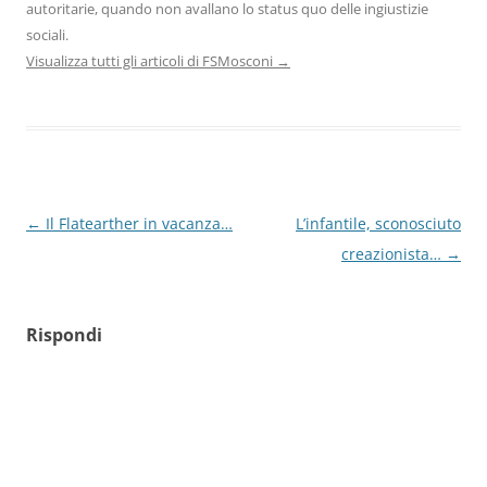
autoritarie, quando non avallano lo status quo delle ingiustizie
sociali.
Visualizza tutti gli articoli di FSMosconi
→
Navigazione
←
Il Flatearther in vacanza…
L’infantile, sconosciuto
articolo
creazionista…
→
Rispondi