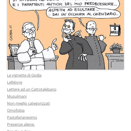
Le vignette di GioBa
Lefebvre
Lettere ad un Cattotalebano
Musulmani
Non meglio categorizzati
Omofobia
Pastafarianesimo
Presenze aliene.