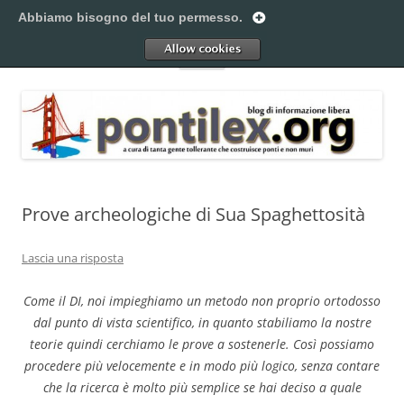
Vai
al
Abbiamo bisogno del tuo permesso.
Pontilex
contenuto
Creiamo ponti. Legalmente.
Allow
Menu
Prove archeologiche di Sua Spaghettosità
Lascia una risposta
Come il DI, noi impieghiamo un metodo non proprio ortodosso
dal punto di vista scientifico, in quanto stabiliamo la nostre
teorie quindi cerchiamo le prove a sostenerle. Così possiamo
procedere più velocemente e in modo più logico, senza contare
che la ricerca è molto più semplice se hai deciso a quale