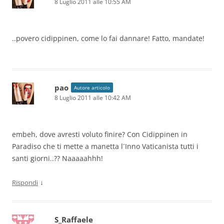
8 Luglio 2011 alle 10:55 AM
..povero cidippinen, come lo fai dannare! Fatto, mandate!
pao
Autore articolo
8 Luglio 2011 alle 10:42 AM
embeh, dove avresti voluto finire? Con Cidippinen in
Paradiso che ti mette a manetta l´Inno Vaticanista tutti i
santi giorni..?? Naaaaahhh!
↓
Rispondi
S_Raffaele