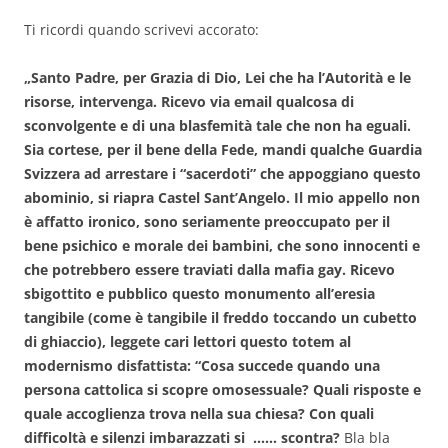
Ti ricordi quando scrivevi accorato:
„Santo Padre, per Grazia di Dio, Lei che ha l’Autorità e le
risorse, intervenga. Ricevo via email qualcosa di
sconvolgente e di una blasfemità tale che non ha eguali.
Sia cortese, per il bene della Fede, mandi qualche Guardia
Svizzera ad arrestare i “sacerdoti” che appoggiano questo
abominio, si riapra Castel Sant’Angelo. Il mio appello non
è affatto ironico, sono seriamente preoccupato per il
bene psichico e morale dei bambini, che sono innocenti e
che potrebbero essere traviati dalla mafia gay. Ricevo
sbigottito e pubblico questo monumento all’eresia
tangibile (come è tangibile il freddo toccando un cubetto
di ghiaccio), leggete cari lettori questo totem al
modernismo disfattista: “Cosa succede quando una
persona cattolica si scopre omosessuale? Quali risposte e
quale accoglienza trova nella sua chiesa? Con quali
difficoltà e silenzi imbarazzati si …… scontra?
Bla bla