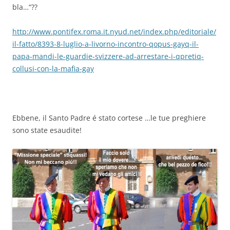
bla…“??
http://www.pontifex.roma.it.nyud.net/index.php/editoriale/
il-fatto/8393-8-luglio-a-livorno-incontro-qopus-gayq-il-
papa-mandi-le-guardie-svizzere-ad-arrestare-i-qpretiq-
collusi-con-la-mafia-gay
Ebbene, il Santo Padre é stato cortese …le tue preghiere
sono state esaudite!