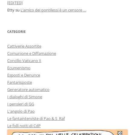
[EDITED]
Etty
su
L’amico dei pontilessi è un censore …
CATEGORIE
Cattiverie Assortite
Comunione e Diffamazione
Concilio Vaticano II
Ecumenismo
Esposti e Denunce
Fantarisposte
Generatore automatico
I dialoghi di Simone
I pensieri di GG
L'angolo di Pao
Le fantainterviste di Pao & S_Raf
Le folli notti di CdP