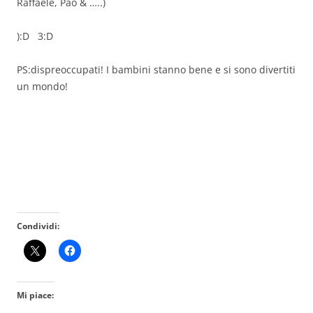
Raffaele, Pao & …..)
):D 3:D
PS:dispreoccupati! I bambini stanno bene e si sono divertiti
un mondo!
Condividi:
Mi piace: