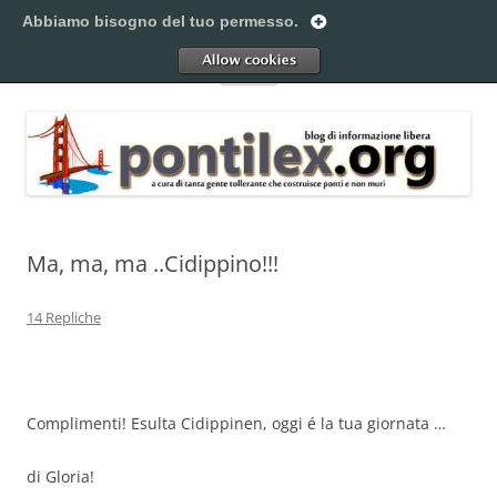
Vai
al
Abbiamo bisogno del tuo permesso.
Pontilex
contenuto
Creiamo ponti. Legalmente.
Allow
Menu
Ma, ma, ma ..Cidippino!!!
14 Repliche
Complimenti! Esulta Cidippinen, oggi é la tua giornata …
di Gloria!