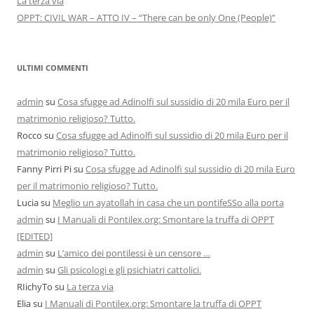
La terza via
OPPT: CIVIL WAR – ATTO IV – “There can be only One (People)”
ULTIMI COMMENTI
admin
su
Cosa sfugge ad Adinolfi sul sussidio di 20 mila Euro per il
matrimonio religioso? Tutto.
Rocco
su
Cosa sfugge ad Adinolfi sul sussidio di 20 mila Euro per il
matrimonio religioso? Tutto.
Fanny Pirri Pi
su
Cosa sfugge ad Adinolfi sul sussidio di 20 mila Euro
per il matrimonio religioso? Tutto.
Lucia
su
Meglio un ayatollah in casa che un pontifeSSo alla porta
admin
su
I Manuali di Pontilex.org: Smontare la truffa di OPPT
[EDITED]
admin
su
L’amico dei pontilessi è un censore …
admin
su
Gli psicologi e gli psichiatri cattolici.
RIichyTo
su
La terza via
Elia
su
I Manuali di Pontilex.org: Smontare la truffa di OPPT