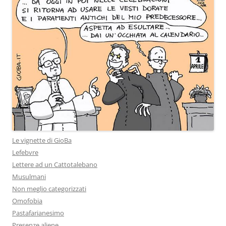
Le vignette di GioBa
Lefebvre
Lettere ad un Cattotalebano
Musulmani
Non meglio categorizzati
Omofobia
Pastafarianesimo
Presenze aliene.