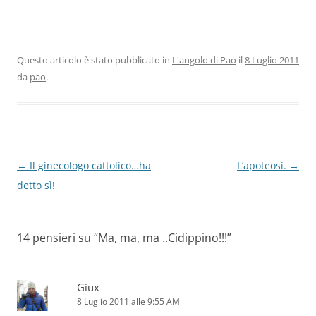
Questo articolo è stato pubblicato in
L'angolo di Pao
il
8 Luglio 2011
da
pao
.
Navigazione
←
Il ginecologo cattolico…ha
L’apoteosi.
→
articolo
detto sì!
14 pensieri su “
Ma, ma, ma ..Cidippino!!!
”
Giux
8 Luglio 2011 alle 9:55 AM