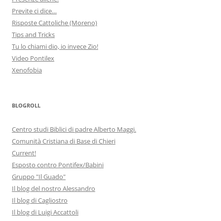
Previte ci dice…
Risposte Cattoliche (Moreno)
Tips and Tricks
Tu lo chiami dio, io invece Zio!
Video Pontilex
Xenofobia
BLOGROLL
Centro studi Biblici di padre Alberto Maggi.
Comunità Cristiana di Base di Chieri
Current!
Esposto contro Pontifex/Babini
Gruppo "Il Guado"
Il blog del nostro Alessandro
Il blog di Cagliostro
Il blog di Luigi Accattoli