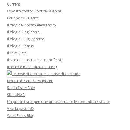
Current!
Esposto contro Pontifex/Babini
Gruppo "Il Guado"
Il blog del nostro Alessandro
Il blog di Cagliostro
Il blog di Luigi Accattoli
Il blog di Petrus
Il relativista
Il sito dei nostri amici Pontifessi.
Ironico e maieutico. Gioba! :-)
Le Rose di Gertrude
Notizie di Sandro Magister
Radio Frate Sole
Sito UNAR
Un ponte tra le persone omosessuali e le comunità cristiane
Viva la pasta! :D
WordPress Blog