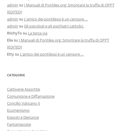
admin
su
I Manuali di Pontilex.org: Smontare la truffa di OPPT
[EDITED]
admin
su
L’amico dei pontilessi è un censore …
admin
su
Gli psicologi e gli psichiatri cattolici.
RIichyTo
su
La terza via
Elia
su
I Manuali di Pontilex.org: Smontare la truffa di OPPT
[EDITED]
Etty
su
L’amico dei pontilessi è un censore …
CATEGORIE
Cattiverie Assortite
Comunione e Diffamazione
Concilio Vaticano II
Ecumenismo
Esposti e Denunce
Fantarisposte