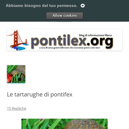
Vai
al
Abbiamo bisogno del tuo permesso.
Pontilex
contenuto
Creiamo ponti. Legalmente.
Allow
Menu
Le tartarughe di pontifex
15 Repliche