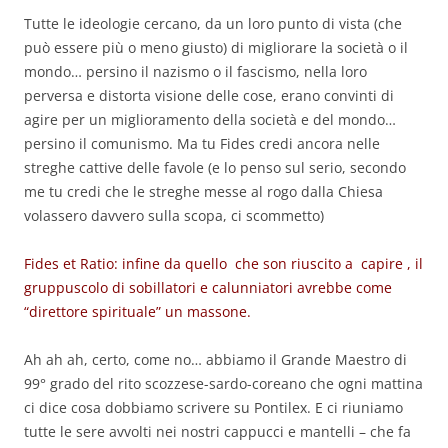
Tutte le ideologie cercano, da un loro punto di vista (che
può essere più o meno giusto) di migliorare la società o il
mondo… persino il nazismo o il fascismo, nella loro
perversa e distorta visione delle cose, erano convinti di
agire per un miglioramento della società e del mondo…
persino il comunismo. Ma tu Fides credi ancora nelle
streghe cattive delle favole (e lo penso sul serio, secondo
me tu credi che le streghe messe al rogo dalla Chiesa
volassero davvero sulla scopa, ci scommetto)
Fides et Ratio: infine da quello che son riuscito a capire , il
gruppuscolo di sobillatori e calunniatori avrebbe come
“direttore spirituale” un massone.
Ah ah ah, certo, come no… abbiamo il Grande Maestro di
99° grado del rito scozzese-sardo-coreano che ogni mattina
ci dice cosa dobbiamo scrivere su Pontilex. E ci riuniamo
tutte le sere avvolti nei nostri cappucci e mantelli – che fa