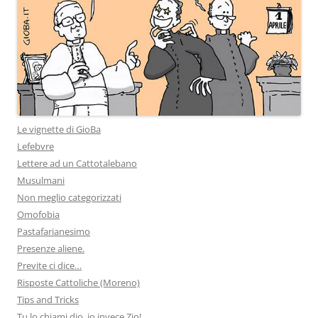
Le vignette di GioBa
Lefebvre
Lettere ad un Cattotalebano
Musulmani
Non meglio categorizzati
Omofobia
Pastafarianesimo
Presenze aliene.
Previte ci dice…
Risposte Cattoliche (Moreno)
Tips and Tricks
Tu lo chiami dio, io invece Zio!