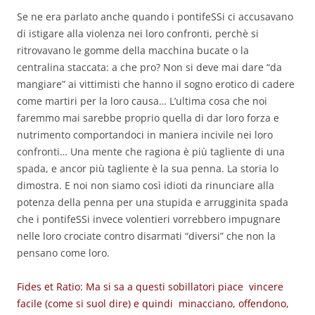
Se ne era parlato anche quando i pontifeSSi ci accusavano
di istigare alla violenza nei loro confronti, perchè si
ritrovavano le gomme della macchina bucate o la
centralina staccata: a che pro? Non si deve mai dare “da
mangiare” ai vittimisti che hanno il sogno erotico di cadere
come martiri per la loro causa… L’ultima cosa che noi
faremmo mai sarebbe proprio quella di dar loro forza e
nutrimento comportandoci in maniera incivile nei loro
confronti… Una mente che ragiona è più tagliente di una
spada, e ancor più tagliente è la sua penna. La storia lo
dimostra. E noi non siamo così idioti da rinunciare alla
potenza della penna per una stupida e arrugginita spada
che i pontifeSSi invece volentieri vorrebbero impugnare
nelle loro crociate contro disarmati “diversi” che non la
pensano come loro.
Fides et Ratio: Ma si sa a questi sobillatori piace vincere
facile (come si suol dire) e quindi minacciano, offendono,