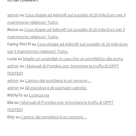
ULTIMI COMMENTI
admin
su
Cosa sfugge ad Adinolfi sul sussidio di 20 mila Euro per il
matrimonio religioso? Tutto.
Rocco
su
Cosa sfugge ad Adinolfi sul sussidio di 20 mila Euro per il
matrimonio religioso? Tutto.
Fanny Pirri Pi
su
Cosa sfugge ad Adinolfi sul sussidio di 20 mila Euro
per il matrimonio religioso? Tutto.
Lucia
su
Meglio un ayatollah in casa che un pontifeSSo alla porta
admin
su
I Manuali di Pontilex.org: Smontare la truffa di OPPT
[EDITED]
admin
su
L’amico dei pontilessi è un censore …
admin
su
Gli psicologi e gli psichiatri cattolici.
RIichyTo
su
La terza via
Elia
su
I Manuali di Pontilex.org: Smontare la truffa di OPPT
[EDITED]
Etty
su
L’amico dei pontilessi è un censore …