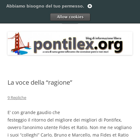
Vai
al
Abbiamo bisogno del tuo permesso.
Pontilex
contenuto
Creiamo ponti. Legalmente.
Allow
Menu
La voce della “ragione”
9 Repliche
E’ con grande gaudio che
festeggio il ritorno del migliore dei migliori di Pontifex,
ovvero l’anonimo utente Fides et Ratio. Non me ne vogliano
i suoi “colleghi” Carlo, Bruno e Marcello, ma Fides et Ratio