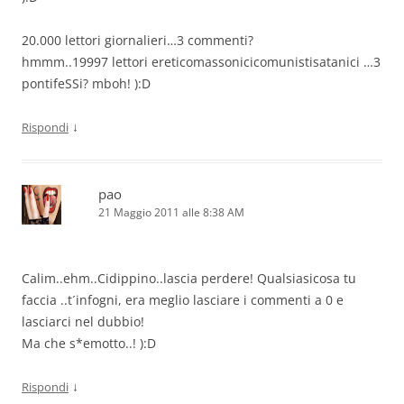
20.000 lettori giornalieri…3 commenti?
hmmm..19997 lettori ereticomassonicicomunistisatanici …3
pontifeSSi? mboh! ):D
↓
Rispondi
pao
21 Maggio 2011 alle 8:38 AM
Calim..ehm..Cidippino..lascia perdere! Qualsiasicosa tu
faccia ..t´infogni, era meglio lasciare i commenti a 0 e
lasciarci nel dubbio!
Ma che s*emotto..! ):D
↓
Rispondi