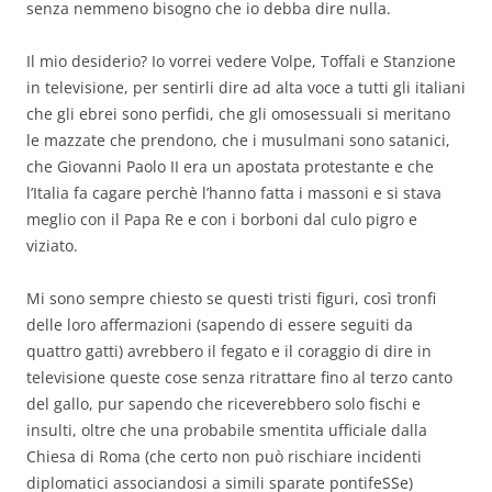
senza nemmeno bisogno che io debba dire nulla.
Il mio desiderio? Io vorrei vedere Volpe, Toffali e Stanzione
in televisione, per sentirli dire ad alta voce a tutti gli italiani
che gli ebrei sono perfidi, che gli omosessuali si meritano
le mazzate che prendono, che i musulmani sono satanici,
che Giovanni Paolo II era un apostata protestante e che
l’Italia fa cagare perchè l’hanno fatta i massoni e si stava
meglio con il Papa Re e con i borboni dal culo pigro e
viziato.
Mi sono sempre chiesto se questi tristi figuri, così tronfi
delle loro affermazioni (sapendo di essere seguiti da
quattro gatti) avrebbero il fegato e il coraggio di dire in
televisione queste cose senza ritrattare fino al terzo canto
del gallo, pur sapendo che riceverebbero solo fischi e
insulti, oltre che una probabile smentita ufficiale dalla
Chiesa di Roma (che certo non può rischiare incidenti
diplomatici associandosi a simili sparate pontifeSSe)