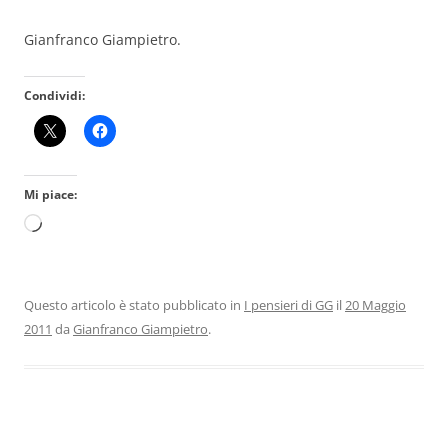
Gianfranco Giampietro.
Condividi:
Mi piace:
Caricamento
in
corso…
Questo articolo è stato pubblicato in
I pensieri di GG
il
20 Maggio
2011
da
Gianfranco Giampietro
.