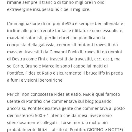
rimane sempre il trancio di tonno migliore in olio
extravergine insuperabile, cioè il migliore.
L’immaginazione di un pontifeSSo è sempre ben allenata e
incline alle più sfrenate fantasie (dittature omosessualiste,
marziani satanisti, perfidi ebrei che pianificano la
conquista della galassia, comunisti mutanti travestiti da
massoni travestiti da Giovanni Paolo II travestiti da uomini
di Destra come Fini e travestiti da travestiti, ecc. ecc.), ma
se Carlo, Bruno e Marcello sono i cappellai matti di
Pontifex, Fides et Ratio è sicuramente il brucaliffo in preda
a fumi e visioni iperoniriche.
Per chi non conoscesse Fides et Ratio, F&R è quel famoso
utente di Pontifex che commentava sul blog (quando
ancora su Pontifex esisteva gente che commentava al posto
dei misteriosi 500 + 1 utenti che da mesi invece sono
silenziosamente collegati – forse morti, o molto più
probabilmente fittizi – al sito di Pontifex GIORNO e NOTTE)