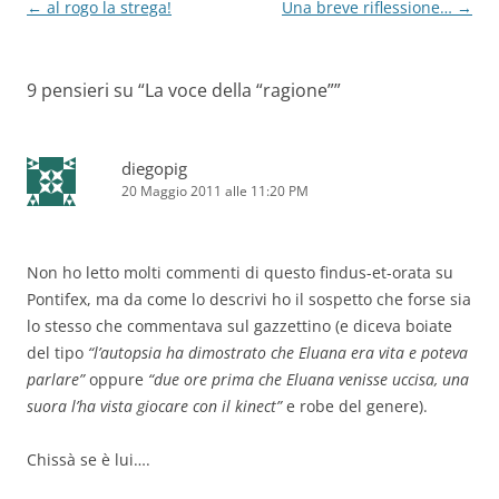
Navigazione
←
al rogo la strega!
Una breve riflessione…
→
articolo
9 pensieri su “
La voce della “ragione”
”
diegopig
20 Maggio 2011 alle 11:20 PM
Non ho letto molti commenti di questo findus-et-orata su
Pontifex, ma da come lo descrivi ho il sospetto che forse sia
lo stesso che commentava sul gazzettino (e diceva boiate
del tipo
“l’autopsia ha dimostrato che Eluana era vita e poteva
parlare”
oppure
“due ore prima che Eluana venisse uccisa, una
suora l’ha vista giocare con il kinect”
e robe del genere).
Chissà se è lui….