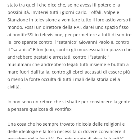
stato tra quelli che dice che, se ne avessi il potere e la
possibilità, inviterei tutti i giorni Carlo, Toffali, Volpe e
Stanzione in televisione a vomitare tutto il loro astio verso il
mondo. Fossi un direttore della RAI, darei uno spazio fisso
ai pontifeSSi in televisione, per permettere a tutti di sentire
le loro sparate contro il “satanico” Giovanni Paolo II, contro
il “satanico” Elton John, contro gli omosessuali in piazza che
andrebbero pestati e arrestati, contro i “satanici”
musulmani che andrebbero legati tutti insieme e buttati a
mare fuori dall’Italia, contro gli ebrei accusati di essere più
o meno la fonte occulta di tutti i mali della storia della
civiltà.
Io non sono un retore che si sbatte per convincere la gente
a pensare qualcosa di Pontifex.
Una cosa che ho sempre trovato ridicola delle religioni e
delle ideologie è la loro necessità di dovere convincere il
prossimo della “verità”. Dal mio punto di vista la “verità”