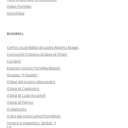
Video Pontilex
Xenofobia
BLOGROLL
Centro studi Biblici di padre Alberto Maggi.
Comunità Cristiana di Base di Chieri
Current!
Esposto contro Pontifex/Babini
Gruppo "Il Guado"
Il blog del nostro Alessandro
Il blog di Cagliostro
Il blog di Luigi Accattoli
Il blog di Petrus
Il relativista
Il sito dei nostri amici Pontifessi.
Ironico e maieutico. Gioba! :-)