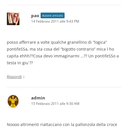
pao
Autore articolo
14 Febbraio 2011 alle 9:43 PM
posso afferrare a volte qualche granellino di “logica”
pontifeSSa, ma sta cosa del “bigotto contrario” mica l ho
capita ehhh??Cosa devo immaginarmi …?? Un pontifeSSo a
testa in giu´??
↓
Rispondi
admin
15 Febbraio 2011 alle 9:30 AM
Noooo altrimenti riattaccano con la pallonzola della croce