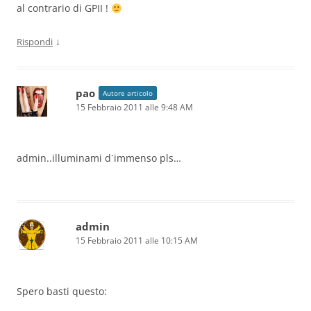
al contrario di GPII !
↓
Rispondi
pao
Autore articolo
15 Febbraio 2011 alle 9:48 AM
admin..illuminami d´immenso pls…
admin
15 Febbraio 2011 alle 10:15 AM
Spero basti questo: