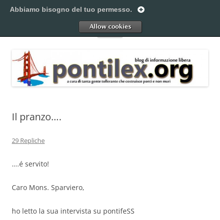
Vai
al
Abbiamo bisogno del tuo permesso.
Pontilex
contenuto
Creiamo ponti. Legalmente.
Allow
Menu
Il pranzo….
29 Repliche
….é servito!
Caro Mons. Sparviero,
ho letto la sua intervista su pontifeSS