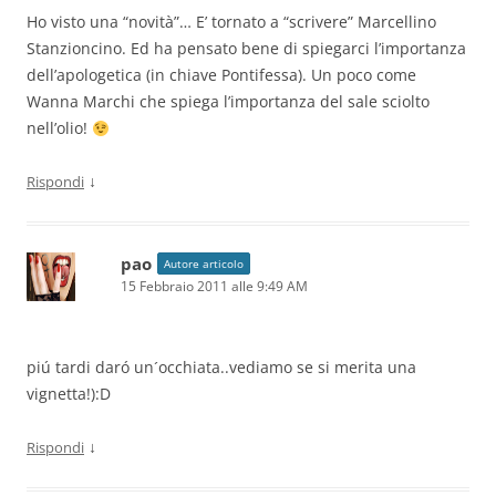
Ho visto una “novità”… E’ tornato a “scrivere” Marcellino
Stanzioncino. Ed ha pensato bene di spiegarci l’importanza
dell’apologetica (in chiave Pontifessa). Un poco come
Wanna Marchi che spiega l’importanza del sale sciolto
nell’olio!
↓
Rispondi
pao
Autore articolo
15 Febbraio 2011 alle 9:49 AM
piú tardi daró un´occhiata..vediamo se si merita una
vignetta!):D
↓
Rispondi