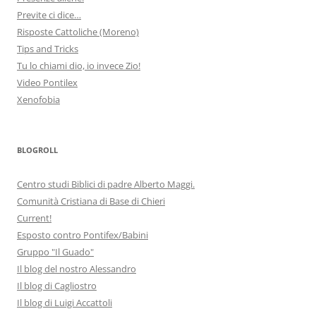
Previte ci dice…
Risposte Cattoliche (Moreno)
Tips and Tricks
Tu lo chiami dio, io invece Zio!
Video Pontilex
Xenofobia
BLOGROLL
Centro studi Biblici di padre Alberto Maggi.
Comunità Cristiana di Base di Chieri
Current!
Esposto contro Pontifex/Babini
Gruppo "Il Guado"
Il blog del nostro Alessandro
Il blog di Cagliostro
Il blog di Luigi Accattoli