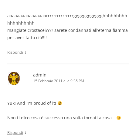
aaaaaaaaaaaaaaaarrrrrrrrrrrrrrrgggggggggggghhhhhhhhh
hhhhhhhhhh
mangiate crostacei???? sarete condannati all’eterna fiamma
per aver fatto ciò!!!!
↓
Rispondi
admin
15 Febbraio 2011 alle 9:35 PM
Yuk! And I’m proud of it!
Non ti dico cosa è successo una volta tornati a casa…
↓
Rispondi