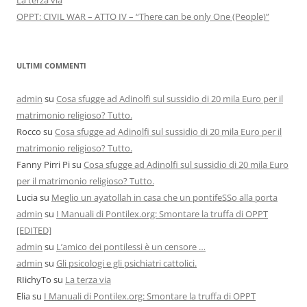
La terza via
OPPT: CIVIL WAR – ATTO IV – “There can be only One (People)”
ULTIMI COMMENTI
admin
su
Cosa sfugge ad Adinolfi sul sussidio di 20 mila Euro per il
matrimonio religioso? Tutto.
Rocco
su
Cosa sfugge ad Adinolfi sul sussidio di 20 mila Euro per il
matrimonio religioso? Tutto.
Fanny Pirri Pi
su
Cosa sfugge ad Adinolfi sul sussidio di 20 mila Euro
per il matrimonio religioso? Tutto.
Lucia
su
Meglio un ayatollah in casa che un pontifeSSo alla porta
admin
su
I Manuali di Pontilex.org: Smontare la truffa di OPPT
[EDITED]
admin
su
L’amico dei pontilessi è un censore …
admin
su
Gli psicologi e gli psichiatri cattolici.
RIichyTo
su
La terza via
Elia
su
I Manuali di Pontilex.org: Smontare la truffa di OPPT