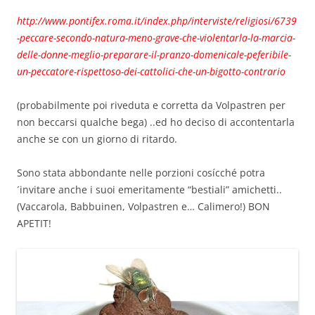
http://www.pontifex.roma.it/index.php/interviste/religiosi/6739
-peccare-secondo-natura-meno-grave-che-violentarla-la-marcia-
delle-donne-meglio-preparare-il-pranzo-domenicale-peferibile-
un-peccatore-rispettoso-dei-cattolici-che-un-bigotto-contrario
(probabilmente poi riveduta e corretta da Volpastren per
non beccarsi qualche bega) ..ed ho deciso di accontentarla
anche se con un giorno di ritardo.
Sono stata abbondante nelle porzioni cosícché potra
´invitare anche i suoi emeritamente “bestiali” amichetti..
(Vaccarola, Babbuinen, Volpastren e… Calimero!) BON
APETIT!