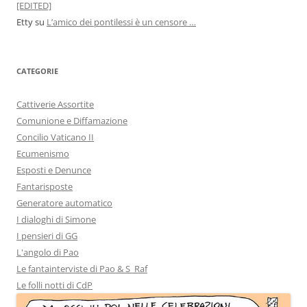
[EDITED]
Etty
su
L’amico dei pontilessi è un censore …
CATEGORIE
Cattiverie Assortite
Comunione e Diffamazione
Concilio Vaticano II
Ecumenismo
Esposti e Denunce
Fantarisposte
Generatore automatico
I dialoghi di Simone
I pensieri di GG
L'angolo di Pao
Le fantainterviste di Pao & S_Raf
Le folli notti di CdP