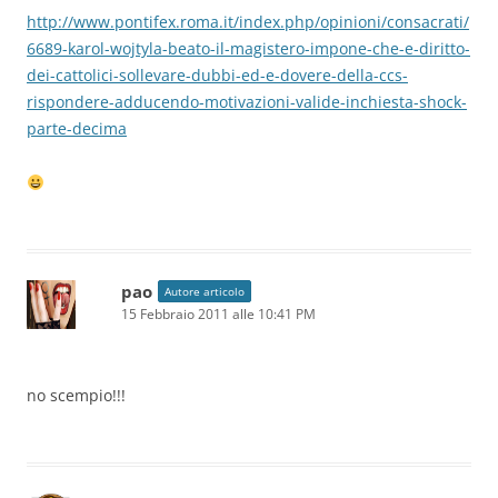
http://www.pontifex.roma.it/index.php/opinioni/consacrati/
6689-karol-wojtyla-beato-il-magistero-impone-che-e-diritto-
dei-cattolici-sollevare-dubbi-ed-e-dovere-della-ccs-
rispondere-adducendo-motivazioni-valide-inchiesta-shock-
parte-decima
pao
Autore articolo
15 Febbraio 2011 alle 10:41 PM
no scempio!!!