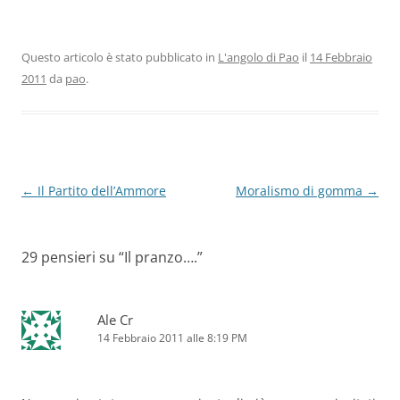
Questo articolo è stato pubblicato in
L'angolo di Pao
il
14 Febbraio
2011
da
pao
.
Navigazione
←
Il Partito dell’Ammore
Moralismo di gomma
→
articolo
29 pensieri su “
Il pranzo….
”
Ale Cr
14 Febbraio 2011 alle 8:19 PM