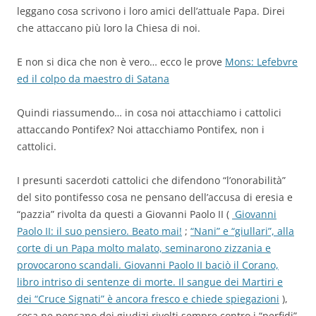
leggano cosa scrivono i loro amici dell’attuale Papa. Direi
che attaccano più loro la Chiesa di noi.
E non si dica che non è vero… ecco le prove
Mons: Lefebvre
ed il colpo da maestro di Satana
Quindi riassumendo… in cosa noi attacchiamo i cattolici
attaccando Pontifex? Noi attacchiamo Pontifex, non i
cattolici.
I presunti sacerdoti cattolici che difendono “l’onorabilità”
del sito pontifesso cosa ne pensano dell’accusa di eresia e
“pazzia” rivolta da questi a Giovanni Paolo II (
Giovanni
Paolo II: il suo pensiero. Beato mai!
;
“Nani” e “giullari”, alla
corte di un Papa molto malato, seminarono zizzania e
provocarono scandali. Giovanni Paolo II baciò il Corano,
libro intriso di sentenze di morte. Il sangue dei Martiri e
dei “Cruce Signati” è ancora fresco e chiede spiegazioni
),
cosa ne pensano dei giudizi rivolti sempre contro i “perfidi”