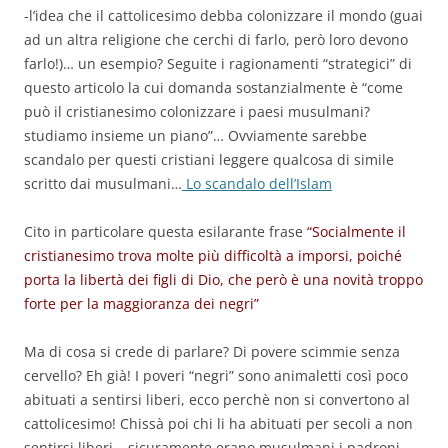
-l’idea che il cattolicesimo debba colonizzare il mondo (guai
ad un altra religione che cerchi di farlo, però loro devono
farlo!)… un esempio? Seguite i ragionamenti “strategici” di
questo articolo la cui domanda sostanzialmente è “come
può il cristianesimo colonizzare i paesi musulmani?
studiamo insieme un piano”… Ovviamente sarebbe
scandalo per questi cristiani leggere qualcosa di simile
scritto dai musulmani…
Lo scandalo dell’Islam
Cito in particolare questa esilarante frase
“Socialmente il
cristianesimo trova molte più difficoltà a imporsi, poiché
porta la libertà dei figli di Dio, che però è una novità troppo
forte per la maggioranza dei negri”
Ma di cosa si crede di parlare? Di povere scimmie senza
cervello? Eh già! I poveri “negri” sono animaletti così poco
abituati a sentirsi liberi, ecco perchè non si convertono al
cattolicesimo! Chissà poi chi li ha abituati per secoli a non
sentirsi liberi… sicuramente erano musulmani i padroni