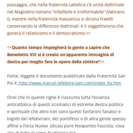
passaggio, che nella fraternità cattolica c’è unità dottrinale
nel Magistero romano “infallibile e irreformabile” (Vaticano
I), mentre nella fraternità massonica si dicono fratelli
conservando le differenze dottrinali: è il soggettivismo che
genera il relativismo e il democratismo.>>
<<
Quanto tempo impiegherà la gente a capire che
Benedetto XVI si è creato un’apparente immagine di
destra per meglio fare le opere della sinistra?
>>
Fonte, leggete il documento pubblicato dalla Fraternità San
Pio X:
http://www.marcel-lefebvre-tam.com/index_ita.htm
Direi che in queste righe è riassunta tutta l’essenza
anticattolica di questi scismatici di estrema destra politica
e spirituale che altro non sono questi fanfaroni fanatici e
bigotti dei lefebvriani, dei pontifessi o di altra gente spesso
affine a Forza Nuova (dicasi pure Neopartito Fascista, cosa
che di fatto è) come Tradizione.biz