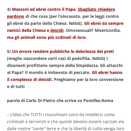
4)
Massoni ed ebrei contro il Papa
.
Sbagliato chiedere
perdono
di che cosa
[per l’olocausto, per le leggi contro
gli ebrei da parte della Chiesa. NdGG]
.
Gli ebrei da sempre
nemici della Chiesa e
deicidi
. Omosessuali? Misericordia,
ma gli animali sono più ordinati di loro
.
5)
Un errore rendere pubbliche le debolezze dei preti
[meglio nascondere certi casi di pedofilia. NdGG] I
disonesti profittano sempre della limpidezza. Gli attacchi
al Papa? Il mondo é imbevuto di peccato.
Gli ebrei hanno
il complesso di deicidi
. Preghiamo per la loro conversione
e di tutti
parola di Carlo Di Pietro che scrive su Pontifex.Roma
– L’idea che TUTTI i musulmani sono da intedersi come
criminali e terroristi e che quindi devono essere cacciati via
dalle nostre “sante” terre e che la libertà di culto venga loro