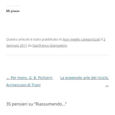
Mi piace:
Questo articolo è stato pubblicato in
Non meglio categorizzati
il
2
Gennaio 2011
da
Gianfranco Giampietro
.
Navigazione
←
Per mons. G. B. Pichierri,
La pregevole arte del riciclo.
articolo
Arcivescovo di Trani
→
35 pensieri su “
Riassumendo…
”