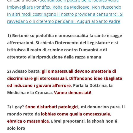
imbavagliare Pontifex. Roba da Medioevo. Non riuscendo
in altri modi costringono il nostro provider a censurarci. Si
ravvedano o li citeremo per danni. Auguri al Santo Padre
1) Bertone su pedofilia e omosessualità fa sante e sagge
affermazioni. Si chieda l’intervento del Legislatore e si
istituisca il reato di crimine contro l’umanità e di
attentato alla riproduzione della razza umana
2) Adesso basta:
gli omosessuali devono smetterla di
discriminare gli eterosessuali
.
Diffondono idee sbagliate
ed inducono i giovani all’errore.
Parla la Dottrina, la
Medicina e la Cronaca.
Vanno denunciati!
3) I gay?
Sono disturbati patologici
, mi denuncino pure. Il
mondo retto da
lobbies
come quella omosessuale,
ebraica o massonica
. Ebrei prepotenti, la shoah non é
solo loro