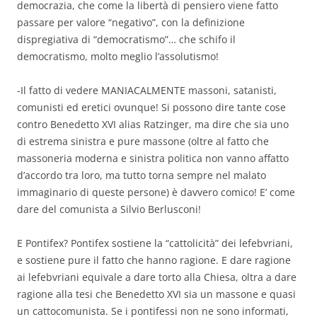
democrazia, che come la libertà di pensiero viene fatto
passare per valore “negativo”, con la definizione
dispregiativa di “democratismo”… che schifo il
democratismo, molto meglio l’assolutismo!
-Il fatto di vedere MANIACALMENTE massoni, satanisti,
comunisti ed eretici ovunque! Si possono dire tante cose
contro Benedetto XVI alias Ratzinger, ma dire che sia uno
di estrema sinistra e pure massone (oltre al fatto che
massoneria moderna e sinistra politica non vanno affatto
d’accordo tra loro, ma tutto torna sempre nel malato
immaginario di queste persone) è davvero comico! E’ come
dare del comunista a Silvio Berlusconi!
E Pontifex? Pontifex sostiene la “cattolicità” dei lefebvriani,
e sostiene pure il fatto che hanno ragione. E dare ragione
ai lefebvriani equivale a dare torto alla Chiesa, oltra a dare
ragione alla tesi che Benedetto XVI sia un massone e quasi
un cattocomunista. Se i pontifessi non ne sono informati,