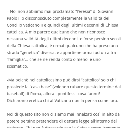
– Noi non abbiamo mai proclamato “l’eresia” di Giovanni
Paolo II o disconosciuto completamente la validità del
Concilio Vaticano II e quindi degli ultimi decenni di Chiesa
cattolica. A mio parere qualcuno che non riconosce
nessuna validità degli ultimi decenni, o forse persino secoli
della Chiesa cattolica, è ormai qualcuno che ha preso una
strada “genetica” diversa, e appartiene ormai ad un altra
“famiglia”… che se ne renda conto o meno, è uno
scismatico.
-Ma poichè nel cattolicesimo può dirsi “cattolico” solo chi
possiede la “casa base” (volendo rubare questo termine dal
baseball) di Roma, allora i pontifessi cosa fanno?
Dichiarano eretico chi al Vaticano non la pensa come loro.
Noi di questo sito non ci siamo mai innalzati così in alto da
potere persino pretendere di dettare legge all’interno del
Vaticano. Chi non è d’accordo con la Chiesa semplicemente