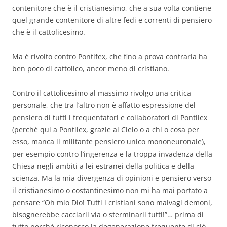
contenitore che è il cristianesimo, che a sua volta contiene
quel grande contenitore di altre fedi e correnti di pensiero
che è il cattolicesimo.
Ma è rivolto contro Pontifex, che fino a prova contraria ha
ben poco di cattolico, ancor meno di cristiano.
Contro il cattolicesimo al massimo rivolgo una critica
personale, che tra l’altro non è affatto espressione del
pensiero di tutti i frequentatori e collaboratori di Pontilex
(perchè qui a Pontilex, grazie al Cielo o a chi o cosa per
esso, manca il militante pensiero unico mononeuronale),
per esempio contro l’ingerenza e la troppa invadenza della
Chiesa negli ambiti a lei estranei della politica e della
scienza. Ma la mia divergenza di opinioni e pensiero verso
il cristianesimo o costantinesimo non mi ha mai portato a
pensare “Oh mio Dio! Tutti i cristiani sono malvagi demoni,
bisognerebbe cacciarli via o sterminarli tutti!”… prima di
tutto perchè riconosco la degenerazione frequente di ciò