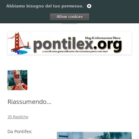
Vai
al
Abbiamo bisogno del tuo permesso.
Pontilex
contenuto
Creiamo ponti. Legalmente.
Allow
Menu
Riassumendo…
35 Repliche
Da Pontifex: