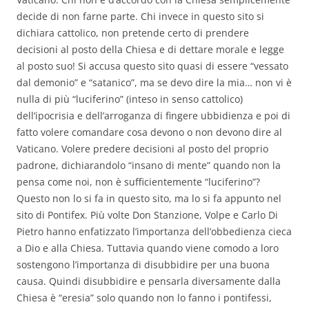
decide di non farne parte. Chi invece in questo sito si
dichiara cattolico, non pretende certo di prendere
decisioni al posto della Chiesa e di dettare morale e legge
al posto suo! Si accusa questo sito quasi di essere “vessato
dal demonio” e “satanico”, ma se devo dire la mia… non vi è
nulla di più “luciferino” (inteso in senso cattolico)
dell’ipocrisia e dell’arroganza di fingere ubbidienza e poi di
fatto volere comandare cosa devono o non devono dire al
Vaticano. Volere predere decisioni al posto del proprio
padrone, dichiarandolo “insano di mente” quando non la
pensa come noi, non è sufficientemente “luciferino”?
Questo non lo si fa in questo sito, ma lo si fa appunto nel
sito di Pontifex. Più volte Don Stanzione, Volpe e Carlo Di
Pietro hanno enfatizzato l’importanza dell’obbedienza cieca
a Dio e alla Chiesa. Tuttavia quando viene comodo a loro
sostengono l’importanza di disubbidire per una buona
causa. Quindi disubbidire e pensarla diversamente dalla
Chiesa è “eresia” solo quando non lo fanno i pontifessi,