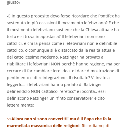
giusto?
-E in questo proposito devo forse ricordare che Pontifex ha
sostenuto in più occasioni il movimento lefebvriano? E che
il movimento lefebvriano sostiene che la Chiesa attuale ha
torto e si trova in apostasia? Il lefebvriani non sono
cattolici, e chi la pensa come i lefebvriani non è definibile
cattolico, o comunque si è distaccato dalla realtà attuale
del cattolicesimo moderno. Ratzinger ha provato a
riabilitare i lefebvriani NON perchè hanno ragione, ma per
cercare di far cambiare loro idea, di dare dimostrazione di
pentimento e di reintegrazione. Il risultato? Vi invito a
leggerlo… i lefebvriani hanno parlato di Ratzinger
definendolo NON cattolico, “eretico” e ipocrita.. essi
definiscono Ratzinger un “finto conservatore” e cito
letteralmente:
<<
Allora non si sono convertiti!
ma è il Papa che fa la
marmellata massonica delle religioni
. Ricordiamo, di