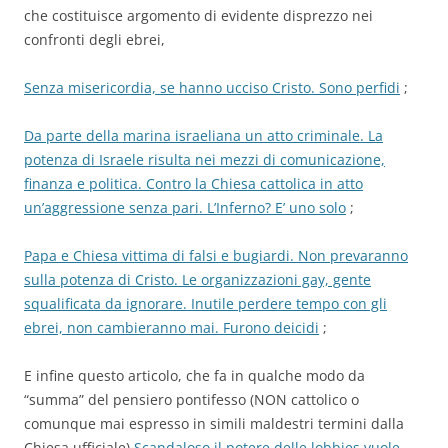
che costituisce argomento di evidente disprezzo nei
confronti degli ebrei,
Senza misericordia, se hanno ucciso Cristo. Sono perfidi
;
Da parte della marina israeliana un atto criminale. La
potenza di Israele risulta nei mezzi di comunicazione,
finanza e politica. Contro la Chiesa cattolica in atto
un’aggressione senza pari. L’Inferno? E’ uno solo
;
Papa e Chiesa vittima di falsi e bugiardi. Non prevaranno
sulla potenza di Cristo. Le organizzazioni gay, gente
squalificata da ignorare. Inutile perdere tempo con gli
ebrei, non cambieranno mai. Furono deicidi
;
E infine questo articolo, che fa in qualche modo da
“summa” del pensiero pontifesso (NON cattolico o
comunque mai espresso in simili maldestri termini dalla
Chiesa ufficiale)
Scandaloso il potere delle lobbies vuole