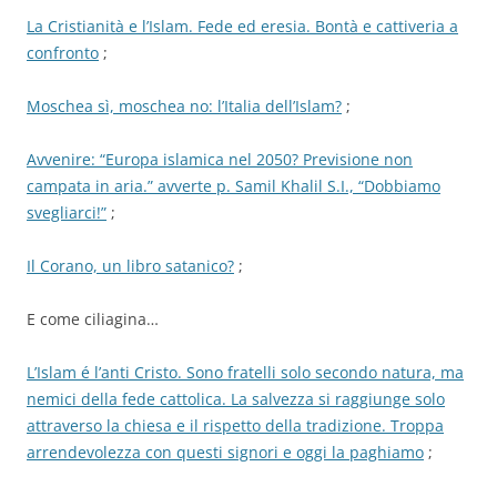
La Cristianità e l’Islam. Fede ed eresia. Bontà e cattiveria a
confronto
;
Moschea sì, moschea no: l’Italia dell’Islam?
;
Avvenire: “Europa islamica nel 2050? Previsione non
campata in aria.” avverte p. Samil Khalil S.I., “Dobbiamo
svegliarci!”
;
Il Corano, un libro satanico?
;
E come ciliagina…
L’Islam é l’anti Cristo. Sono fratelli solo secondo natura, ma
nemici della fede cattolica. La salvezza si raggiunge solo
attraverso la chiesa e il rispetto della tradizione. Troppa
arrendevolezza con questi signori e oggi la paghiamo
;