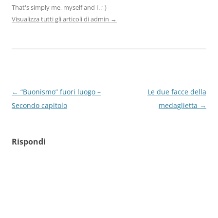
That's simply me, myself and I. ;-)
Visualizza tutti gli articoli di admin
→
Navigazione
←
“Buonismo” fuori luogo –
Le due facce della
articolo
Secondo capitolo
medaglietta
→
Rispondi