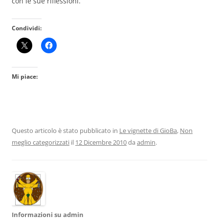
con le sue riflessioni.
Condividi:
Mi piace:
Questo articolo è stato pubblicato in
Le vignette di GioBa
,
Non
meglio categorizzati
il
12 Dicembre 2010
da
admin
.
Informazioni su admin