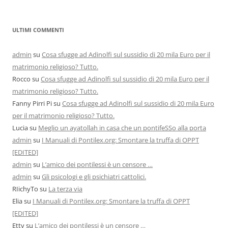
ULTIMI COMMENTI
admin
su
Cosa sfugge ad Adinolfi sul sussidio di 20 mila Euro per il
matrimonio religioso? Tutto.
Rocco
su
Cosa sfugge ad Adinolfi sul sussidio di 20 mila Euro per il
matrimonio religioso? Tutto.
Fanny Pirri Pi
su
Cosa sfugge ad Adinolfi sul sussidio di 20 mila Euro
per il matrimonio religioso? Tutto.
Lucia
su
Meglio un ayatollah in casa che un pontifeSSo alla porta
admin
su
I Manuali di Pontilex.org: Smontare la truffa di OPPT
[EDITED]
admin
su
L’amico dei pontilessi è un censore …
admin
su
Gli psicologi e gli psichiatri cattolici.
RIichyTo
su
La terza via
Elia
su
I Manuali di Pontilex.org: Smontare la truffa di OPPT
[EDITED]
Etty
su
L’amico dei pontilessi è un censore …