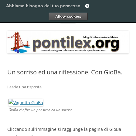
Vai
al
Abbiamo bisogno del tuo permesso.
Pontilex
contenuto
Creiamo ponti. Legalmente.
Allow
Menu
Un sorriso ed una riflessione. Con GioBa.
Lascia una risposta
GioBa ci offre un pensiero ed un sorriso.
Cliccando sull’immagine si raggiunge la pagina di GioBa