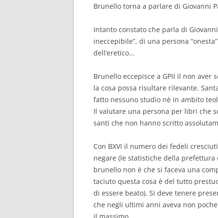
Brunello torna a parlare di Giovanni Pa
Intanto constato che parla di Giovanni
ineccepibile”, di una persona “onesta”:
dell’eretico…
Brunello eccepisce a GPII il non aver s
la cosa possa risultare rilevante. Sant
fatto nessuno studio nè in ambito teolo
Il valutare una persona per libri che s
santi che non hanno scritto assoluta
Con BXVI il numero dei fedeli cresciut
negare (le statistiche della prefettur
brunello non è che si faceva una compa
taciuto questa cosa è del tutto prestuo
di essere beato). Si deve tenere prese
che negli ultimi anni aveva non poche 
il massimo.