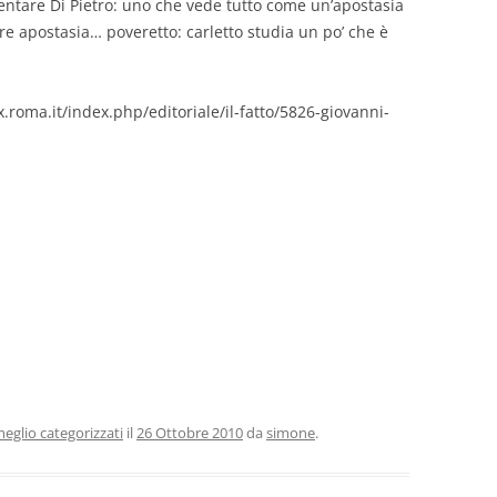
entare Di Pietro: uno che vede tutto come un’apostasia
e apostasia… poveretto: carletto studia un po’ che è
x.roma.it/index.php/editoriale/il-fatto/5826-giovanni-
eglio categorizzati
il
26 Ottobre 2010
da
simone
.