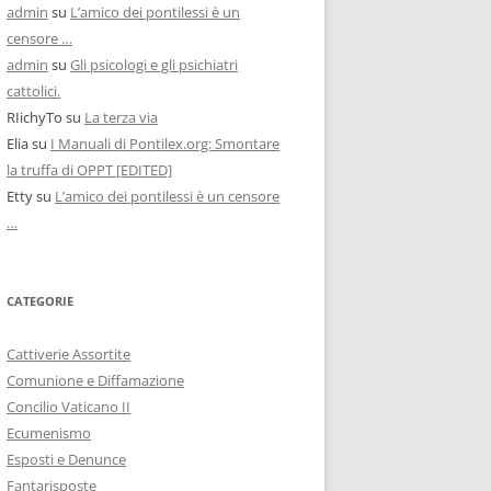
admin
su
L’amico dei pontilessi è un
censore …
admin
su
Gli psicologi e gli psichiatri
cattolici.
RIichyTo
su
La terza via
Elia
su
I Manuali di Pontilex.org: Smontare
la truffa di OPPT [EDITED]
Etty
su
L’amico dei pontilessi è un censore
…
CATEGORIE
Cattiverie Assortite
Comunione e Diffamazione
Concilio Vaticano II
Ecumenismo
Esposti e Denunce
Fantarisposte