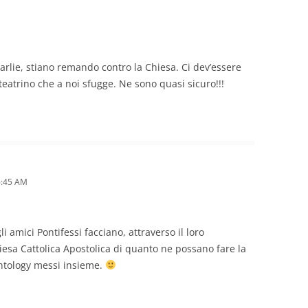
arlie, stiano remando contro la Chiesa. Ci dev’essere
teatrino che a noi sfugge. Ne sono quasi sicuro!!!
6:45 AM
i amici Pontifessi facciano, attraverso il loro
iesa Cattolica Apostolica di quanto ne possano fare la
entology messi insieme.