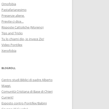
Omofobia
Pastafarianesimo
Presenze aliene.
Previte ci dice…
Risposte Cattoliche (Moreno)
Tips and Tricks
Tu lo chiami dio, io invece Zio!
Video Pontilex
Xenofobia
BLOGROLL
Centro studi Biblici di padre Alberto
Maggi.
Comunità Cristiana di Base di Chieri
Current!
Esposto contro Pontifex/Babini
Gruppo "Il Guado"