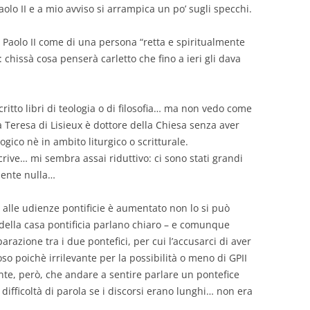
olo II e a mio avviso si arrampica un po’ sugli specchi.
 Paolo II come di una persona “retta e spiritualmente
 chissà cosa penserà carletto che fino a ieri gli dava
critto libri di teologia o di filosofia… ma non vedo come
a Teresa di Lisieux è dottore della Chiesa senza aver
gico nè in ambito liturgico o scritturale.
crive… mi sembra assai riduttivo: ci sono stati grandi
mente nulla…
i alle udienze pontificie è aumentato non lo si può
a della casa pontificia parlano chiaro – e comunque
razione tra i due pontefici, per cui l’accusarci di aver
so poichè irrilevante per la possibilità o meno di GPII
nte, però, che andare a sentire parlare un pontefice
difficoltà di parola se i discorsi erano lunghi… non era