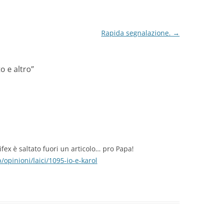
Rapida segnalazione.
→
o e altro
”
ifex è saltato fuori un articolo… pro Papa!
opinioni/laici/1095-io-e-karol