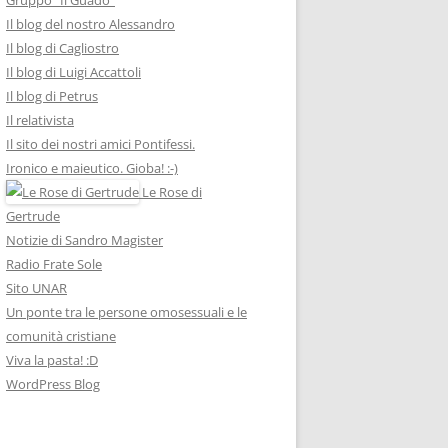
Il blog del nostro Alessandro
Il blog di Cagliostro
Il blog di Luigi Accattoli
Il blog di Petrus
Il relativista
Il sito dei nostri amici Pontifessi.
Ironico e maieutico. Gioba! :-)
Le Rose di
Gertrude
Notizie di Sandro Magister
Radio Frate Sole
Sito UNAR
Un ponte tra le persone omosessuali e le
comunità cristiane
Viva la pasta! :D
WordPress Blog