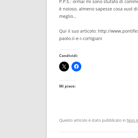
P.P.S.: ormai mi sono stufato di comm
è noioso, almeno sapesse cosa vuol dir
meglio…
Qui il suo articolo: http://www.pontife
paolo-ii-e-i-cortigiani
Condividi:
Mi piace:
Questo articolo è stato pubblicato in
Non m