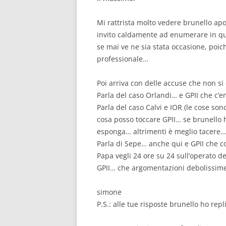
Mi rattrista molto vedere brunello apo
invito caldamente ad enumerare in quali
se mai ve ne sia stata occasione, poic
professionale…
Poi arriva con delle accuse che non s
Parla del caso Orlandi… e GPII che c’e
Parla del caso Calvi e IOR (le cose so
cosa posso toccare GPII… se brunello 
esponga… altrimenti è meglio tacere…
Parla di Sepe… anche qui e GPII che c
Papa vegli 24 ore su 24 sull’operato d
GPII… che argomentazioni debolissim
simone
P.S.: alle tue risposte brunello ho rep