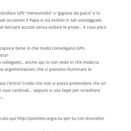
strofare GPII “menestrello” o “gigione da palco” e lo
 occasioni il Papa si sia esibito in tali sceneggiate,
hè lanciare accuse senza esibire le prove… è cosa poco
i capisce bene in che modo coinvolgano GPII.
ntra?
no collegate)… anche qui io non vedo in che modo la
ha argomentazioni che ci possono illuminare le
osa c’entra? Credo che non si possa pretendere che un
ei suoi cardinali… eppure si usa Sepe per screditare
e…
licato qui http://pontilex.org/a-tu-per-tu-con-brunello/