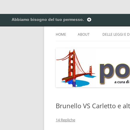
Vai
al
Abbiamo bisogno del tuo permesso.
contenuto
Creiamo ponti. Legalmente.
Pontilex
HOME
ABOUT
DELLE LEGGI E D
BIGINO DI GIUR
CREATIVE COM
DEL COPYRIGHT 
ELENCO DELLE A
DEI NICKNAME.
PRIVACY POLICY
Brunello VS Carletto e al
14 Repliche