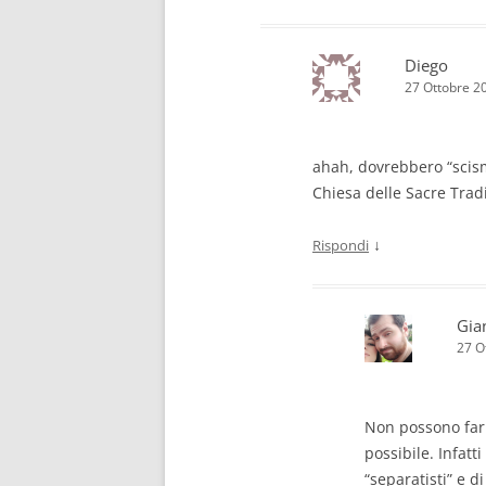
Diego
27 Ottobre 2
ahah, dovrebbero “scism
Chiesa delle Sacre Tradi
↓
Rispondi
Gia
27 O
Non possono farl
possibile. Infatt
“separatisti” e d