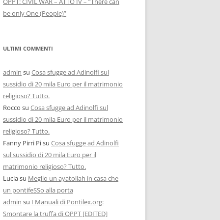
OPPT: CIVIL WAR – ATTO IV – “There can
be only One (People)”
ULTIMI COMMENTI
admin
su
Cosa sfugge ad Adinolfi sul
sussidio di 20 mila Euro per il matrimonio
religioso? Tutto.
Rocco
su
Cosa sfugge ad Adinolfi sul
sussidio di 20 mila Euro per il matrimonio
religioso? Tutto.
Fanny Pirri Pi
su
Cosa sfugge ad Adinolfi
sul sussidio di 20 mila Euro per il
matrimonio religioso? Tutto.
Lucia
su
Meglio un ayatollah in casa che
un pontifeSSo alla porta
admin
su
I Manuali di Pontilex.org:
Smontare la truffa di OPPT [EDITED]