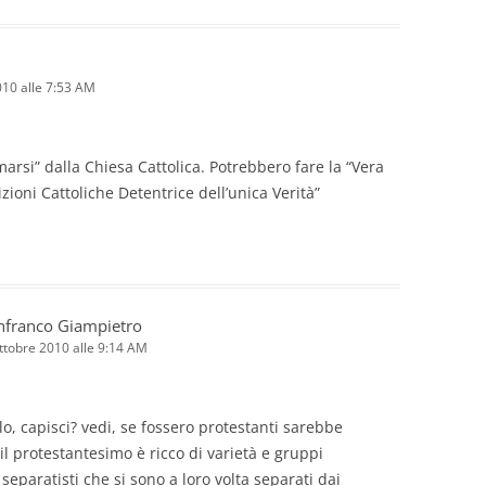
010 alle 7:53 AM
arsi” dalla Chiesa Cattolica. Potrebbero fare la “Vera
zioni Cattoliche Detentrice dell’unica Verità”
nfranco Giampietro
ttobre 2010 alle 9:14 AM
o, capisci? vedi, se fossero protestanti sarebbe
i il protestantesimo è ricco di varietà e gruppi
i separatisti che si sono a loro volta separati dai