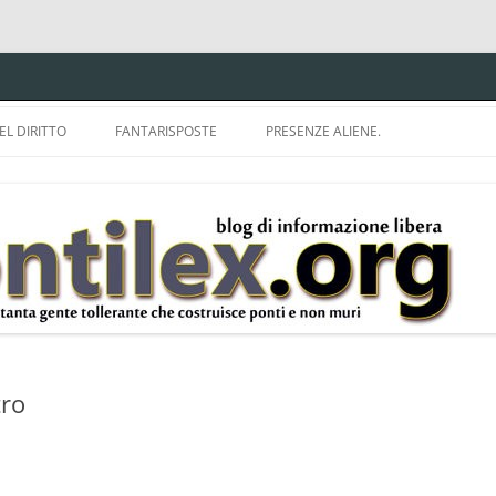
EL DIRITTO
FANTARISPOSTE
PRESENZE ALIENE.
ISPRUDENZA.
A TU PER TU CON BRUNELLO
MON
E DELLA LDA 633.
BBREVIAZIONI E
tro