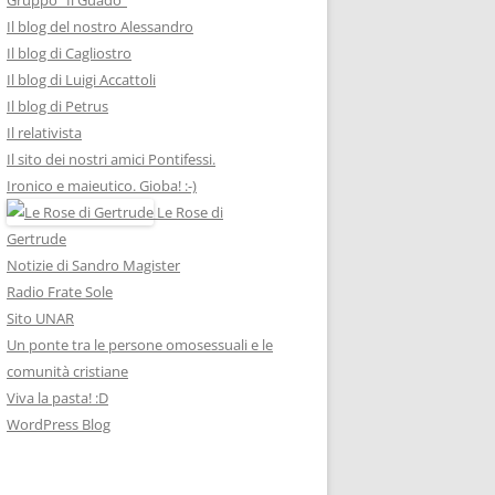
Il blog del nostro Alessandro
Il blog di Cagliostro
Il blog di Luigi Accattoli
Il blog di Petrus
Il relativista
Il sito dei nostri amici Pontifessi.
Ironico e maieutico. Gioba! :-)
Le Rose di
Gertrude
Notizie di Sandro Magister
Radio Frate Sole
Sito UNAR
Un ponte tra le persone omosessuali e le
comunità cristiane
Viva la pasta! :D
WordPress Blog