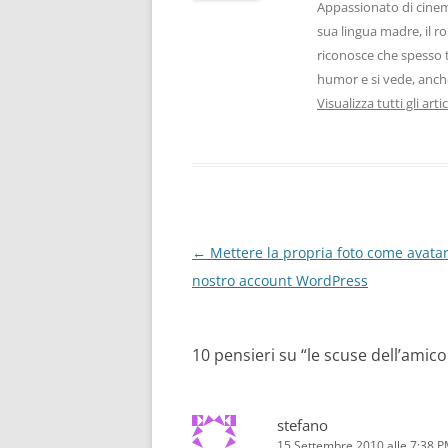
Appassionato di cinema
sua lingua madre, il ro
riconosce che spesso t
humor e si vede, anche
Visualizza tutti gli art
Navigazione
←
Mettere la propria foto come avatar
articolo
nostro account WordPress
10 pensieri su “
le scuse dell’amico
stefano
15 Settembre 2010 alle 7:38 