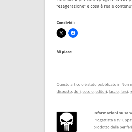
“esagerazione” e cosa è reale contenu
Condividi:
Mi piace:
Questo articolo è stato pubblicato in
Non m
disposto
,
duri
,
eccolo
,
editori
,
faccio
,
farsi
,
r
Informazioni su san
Progettista e sviluppa
prodotto delle periferi