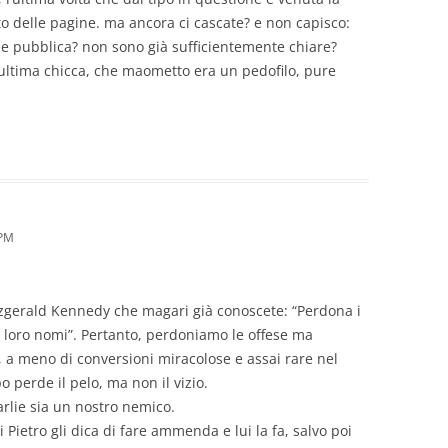
to delle pagine. ma ancora ci cascate? e non capisco:
che pubblica? non sono già sufficientemente chiare?
 l’ultima chicca, che maometto era un pedofilo, pure
 PM
itzgerald Kennedy che magari già conoscete: “Perdona i
 loro nomi”. Pertanto, perdoniamo le offese ma
é, a meno di conversioni miracolose e assai rare nel
o perde il pelo, ma non il vizio.
arlie sia un nostro nemico.
i Pietro gli dica di fare ammenda e lui la fa, salvo poi