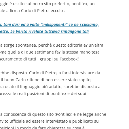
gio è uscito sul notro sito preferito, pontifex, un
ale a firma Carlo di Pietro. eccolo :
 toni duri ed a volte “indisponenti” ce ne scusiamo,
etto. Le Verità rivelate tuttavia rimangono tali
 sorge spontanea. perchè questo editoriale? un’altra
me quella di due settimane fa? la stessa mano tesa
oscuramento di tutti i gruppi su Facebook?
bbe disposto, Carlo di Pietro, a farsi intervistare da
 il buon Carlo ritiene di non essere stato capito,
 usato il linguaggio più adatto, sarebbe disposto a
rezza le reali posizioni di pontifex e dei suoi
a conoscenza di questo sito (Pontilex) e ne legge anche
vito ufficiale ad essere intervistato e pubblicato su
posizioni in modo da fare chiarezza su cosa è