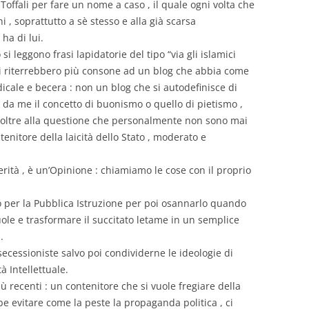
 Toffali per fare un nome a caso , il quale ogni volta che
 , soprattutto a sè stesso e alla già scarsa
ha di lui.
i leggono frasi lapidatorie del tipo “via gli islamici
e si riterrebbero più consone ad un blog che abbia come
dicale e becera : non un blog che si autodefinisce di
i da me il concetto di buonismo o quello di pietismo ,
 : oltre alla questione che personalmente non sono mai
tenitore della laicità dello Stato , moderato e
 Verità , è un’Opinione : chiamiamo le cose con il proprio
 per la Pubblica Istruzione per poi osannarlo quando
uole e trasformare il succitato letame in un semplice
.
ecessioniste salvo poi condividerne le ideologie di
à Intellettuale.
ù recenti : un contenitore che si vuole fregiare della
e evitare come la peste la propaganda politica , ci