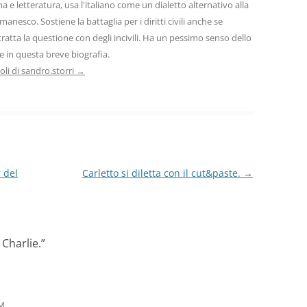
 e letteratura, usa l'italiano come un dialetto alternativo alla
manesco. Sostiene la battaglia per i diritti civili anche se
ratta la questione con degli incivili. Ha un pessimo senso dello
 in questa breve biografia.
icoli di sandro.storri
→
 del
Carletto si diletta con il cut&paste.
→
 Charlie.
”
PM