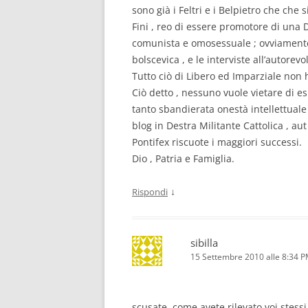
sono già i Feltri e i Belpietro che che 
Fini , reo di essere promotore di una 
comunista e omosessuale ; ovviamente p
bolscevica , e le interviste all’autore
Tutto ciò di Libero ed Imparziale non h
Ciò detto , nessuno vuole vietare di e
tanto sbandierata onestà intellettual
blog in Destra Militante Cattolica , au
Pontifex riscuote i maggiori successi.
Dio , Patria e Famiglia.
↓
Rispondi
sibilla
15 Settembre 2010 alle 8:34 
scusate, come avete rilevato voi stessi