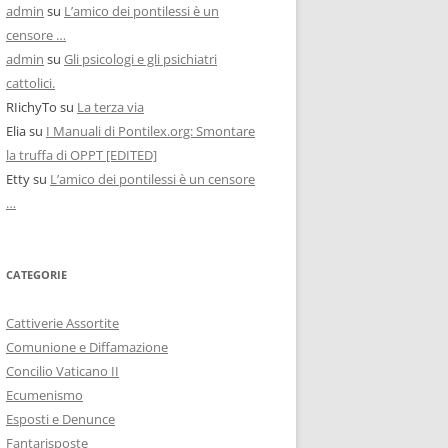
admin
su
L’amico dei pontilessi è un
censore …
admin
su
Gli psicologi e gli psichiatri
cattolici.
RIichyTo
su
La terza via
Elia
su
I Manuali di Pontilex.org: Smontare
la truffa di OPPT [EDITED]
Etty
su
L’amico dei pontilessi è un censore
…
CATEGORIE
Cattiverie Assortite
Comunione e Diffamazione
Concilio Vaticano II
Ecumenismo
Esposti e Denunce
Fantarisposte