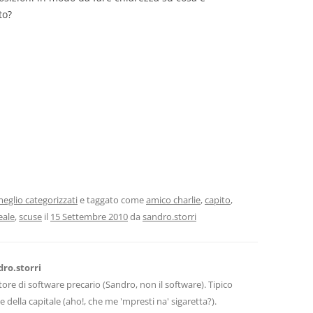
to?
eglio categorizzati
e taggato come
amico charlie
,
capito
,
eale
,
scuse
il
15 Settembre 2010
da
sandro.storri
dro.storri
tore di software precario (Sandro, non il software). Tipico
e della capitale (aho!, che me 'mpresti na' sigaretta?).