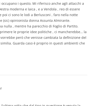
si occupano i questo. Mi riferisco anche agli attacchi a
Destra moderna e laica , e a Vendola , reo di essere
oi ci sono le lodi a Berlusconi , faro nella notte
vole (sic) opinionista donna Assunta Almirante.
a nulla , mentre ha parecchio di Foglio di Partito.
sprimere le proprie idee politiche , ci mancherebbe… la
e vorrebbe però che venisse cambiata la definizione del
t similia. Guarda caso è proprio in questi ambienti che
PM
, l’ultima volta che dal tipo in questione è venuta la