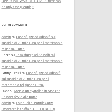
OPPT: CIVIL WAR – ATTO IV – “There can
be only One (People)”
ULTIMI COMMENTI
admin
su
Cosa sfugge ad Adinolfi sul
sussidio di 20 mila Euro per il matrimonio
religioso? Tutto.
Rocco
su
Cosa sfugge ad Adinolfi sul
sussidio di 20 mila Euro per il matrimonio
religioso? Tutto.
Fanny Pirri Pi
su
Cosa sfugge ad Adinolfi
sul sussidio di 20 mila Euro per il
matrimonio religioso? Tutto.
Lucia
su
Meglio un ayatollah in casa che
un pontifeSSo alla porta
admin
su
I Manuali di Pontilex.org:
Smontare la truffa di OPPT [EDITED]