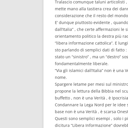
Tralascio comunque taluni articolisti ,
mette mano alla tastiera crea dei danni
considerazione che il resto del mondo 
E’ dunque piuttosto evidente , quando s
dall’Italia” , che certe affermazioni l
orientamento politico la destra più ra
“libera informazione cattolica”. E lung
sto parlando di semplici dati di fatto
stato un “sinistro” , ma un “destro” sos
fondamentalmente liberale.
“Via gli islamici dall’Italia” non è una
nome.
Spargere letame per mesi sul ministro
propone la lettura della Bibbia nel sc
buffetto , non è una Verità , è Ipocrisia
Condannare la Lega Nord per le idee s
base non è una Verità , è scarsa Onest
Questi sono semplici esempi , solo i pi
dicitura “Libera Informazione” dovrebb