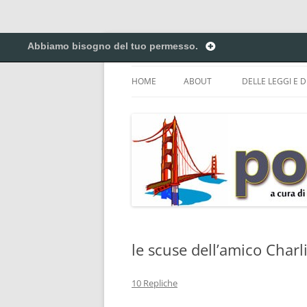
Vai
al
Abbiamo bisogno del tuo permesso.
contenuto
Creiamo ponti. Legalmente.
Pontilex
HOME
ABOUT
DELLE LEGGI E D
BIGINO DI GIUR
CREATIVE COM
DEL COPYRIGHT 
ELENCO DELLE A
DEI NICKNAME.
PRIVACY POLICY
le scuse dell’amico Charli
10 Repliche