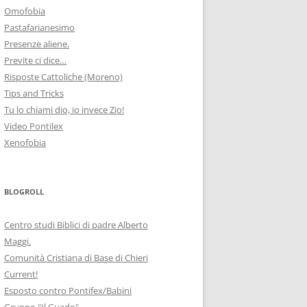
Omofobia
Pastafarianesimo
Presenze aliene.
Previte ci dice…
Risposte Cattoliche (Moreno)
Tips and Tricks
Tu lo chiami dio, io invece Zio!
Video Pontilex
Xenofobia
BLOGROLL
Centro studi Biblici di padre Alberto
Maggi.
Comunità Cristiana di Base di Chieri
Current!
Esposto contro Pontifex/Babini
Gruppo "Il Guado"