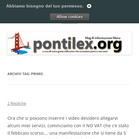
Vai
al
Abbiamo bisogno del tuo permesso.
Pontilex
contenuto
Creiamo ponti. Legalmente.
Allow
Menu
ARCHIVI TAG:
PRIMIS
2 Repliche
Ora che si possono inserire i video desidero allegarvi
alcuni miei servizi, cominciamo con il NO VAT che c’e stato
il febbraio scorso…. una manifestazione che si tiene da 5