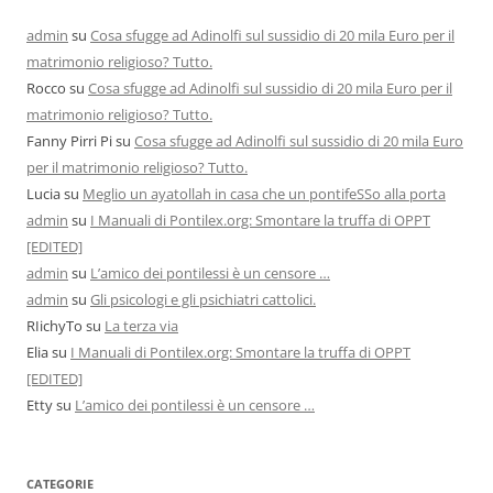
admin
su
Cosa sfugge ad Adinolfi sul sussidio di 20 mila Euro per il
matrimonio religioso? Tutto.
Rocco
su
Cosa sfugge ad Adinolfi sul sussidio di 20 mila Euro per il
matrimonio religioso? Tutto.
Fanny Pirri Pi
su
Cosa sfugge ad Adinolfi sul sussidio di 20 mila Euro
per il matrimonio religioso? Tutto.
Lucia
su
Meglio un ayatollah in casa che un pontifeSSo alla porta
admin
su
I Manuali di Pontilex.org: Smontare la truffa di OPPT
[EDITED]
admin
su
L’amico dei pontilessi è un censore …
admin
su
Gli psicologi e gli psichiatri cattolici.
RIichyTo
su
La terza via
Elia
su
I Manuali di Pontilex.org: Smontare la truffa di OPPT
[EDITED]
Etty
su
L’amico dei pontilessi è un censore …
CATEGORIE