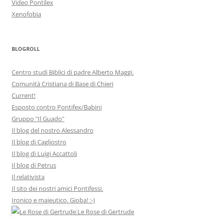
Video Pontilex
Xenofobia
BLOGROLL
Centro studi Biblici di padre Alberto Maggi.
Comunità Cristiana di Base di Chieri
Current!
Esposto contro Pontifex/Babini
Gruppo "Il Guado"
Il blog del nostro Alessandro
Il blog di Cagliostro
Il blog di Luigi Accattoli
Il blog di Petrus
Il relativista
Il sito dei nostri amici Pontifessi.
Ironico e maieutico. Gioba! :-)
Le Rose di Gertrude