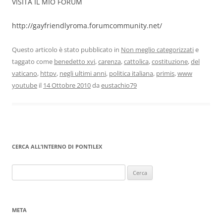
VISITA IL MIO FORUM
http://gayfriendlyroma.forumcommunity.net/
Questo articolo è stato pubblicato in
Non meglio categorizzati
e
taggato come
benedetto xvi
,
carenza
,
cattolica
,
costituzione
,
del
vaticano
,
httpv
,
negli ultimi anni
,
politica italiana
,
primis
,
www
youtube
il
14 Ottobre 2010
da
eustachio79
CERCA ALL’INTERNO DI PONTILEX
Ricerca
per:
META