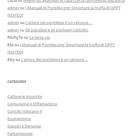
Lucia
su
Meglio un ayatollah in casa che un pontifeSSo alla porta
admin
su
I Manuali di Pontilex.org: Smontare la truffa di OPPT
[EDITED]
admin
su
L’amico dei pontilessi è un censore …
admin
su
Gli psicologi e gli psichiatri cattolici.
RIichyTo
su
La terza via
Elia
su
I Manuali di Pontilex.org: Smontare la truffa di OPPT
[EDITED]
Etty
su
L’amico dei pontilessi è un censore …
CATEGORIE
Cattiverie Assortite
Comunione e Diffamazione
Concilio Vaticano II
Ecumenismo
Esposti e Denunce
Fantarisposte