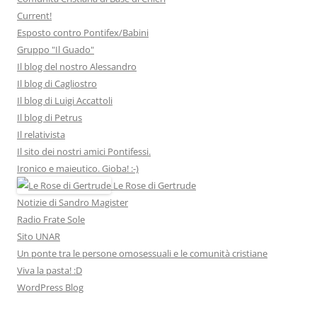
Current!
Esposto contro Pontifex/Babini
Gruppo "Il Guado"
Il blog del nostro Alessandro
Il blog di Cagliostro
Il blog di Luigi Accattoli
Il blog di Petrus
Il relativista
Il sito dei nostri amici Pontifessi.
Ironico e maieutico. Gioba! :-)
Le Rose di Gertrude
Notizie di Sandro Magister
Radio Frate Sole
Sito UNAR
Un ponte tra le persone omosessuali e le comunità cristiane
Viva la pasta! :D
WordPress Blog