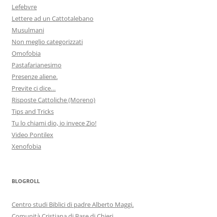
Lefebvre
Lettere ad un Cattotalebano
Musulmani
Non meglio categorizzati
Omofobia
Pastafarianesimo
Presenze aliene.
Previte ci dice…
Risposte Cattoliche (Moreno)
Tips and Tricks
Tu lo chiami dio, io invece Zio!
Video Pontilex
Xenofobia
BLOGROLL
Centro studi Biblici di padre Alberto Maggi.
Comunità Cristiana di Base di Chieri