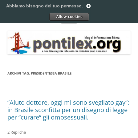
Vai
al
Abbiamo bisogno del tuo permesso.
Pontilex
contenuto
Creiamo ponti. Legalmente.
Allow
Menu
ARCHIVI TAG:
PRESIDENTESSA BRASILE
“Aiuto dottore, oggi mi sono svegliato gay”:
in Brasile sconfitta per un disegno di legge
per “curare” gli omosessuali.
2 Repliche