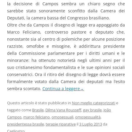
la decisione di Campos sembra un chiaro segno che
sarebbe stato sonoramente sconfitto dalla Camera dei
Deputati, la camera bassa del Congresso brasiliano.
Oltre che da Campos il disegno di legge era appoggiato da
Marco Feliciano, controverso pastore e deputato che,
nonostante sia al centro di polemiche per alcune posizione
razziste, omofobe e misogine, è addirittura presidente
della Commissione parlamentare per i diritti umani e le
minoranze: ha ottenuto notorietà negli ultimi anni per il
suo cristianesimo fondamentalista e le sue opinioni sociali
conservatrici. Ora il ritiro del disegno di legge dovrà essere
formalmente votato dalla Camera dei deputati ma l’esito
sembra scontato.
Continua a leggere
→
Questo articolo è stato pubblicato in
Non meglio categorizzati
e
taggato come
Brasile
,
Dilma Vana Rousseff
,
gay brasile
,
João
Campos
,
marco feliciano
,
omosessuali
,
omosessualità
,
presidentessa brasile
,
terapie riparative
il
3 Luglio 2013
da
Cagliostro