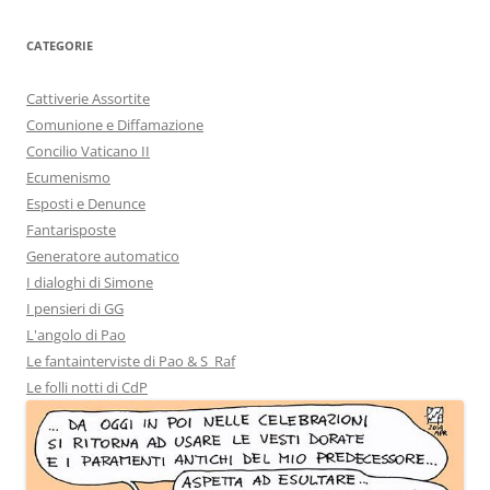
CATEGORIE
Cattiverie Assortite
Comunione e Diffamazione
Concilio Vaticano II
Ecumenismo
Esposti e Denunce
Fantarisposte
Generatore automatico
I dialoghi di Simone
I pensieri di GG
L'angolo di Pao
Le fantainterviste di Pao & S_Raf
Le folli notti di CdP