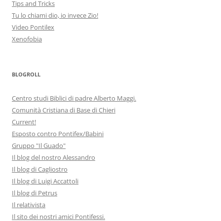
Tips and Tricks
Tu lo chiami dio, io invece Zio!
Video Pontilex
Xenofobia
BLOGROLL
Centro studi Biblici di padre Alberto Maggi.
Comunità Cristiana di Base di Chieri
Current!
Esposto contro Pontifex/Babini
Gruppo "Il Guado"
Il blog del nostro Alessandro
Il blog di Cagliostro
Il blog di Luigi Accattoli
Il blog di Petrus
Il relativista
Il sito dei nostri amici Pontifessi.