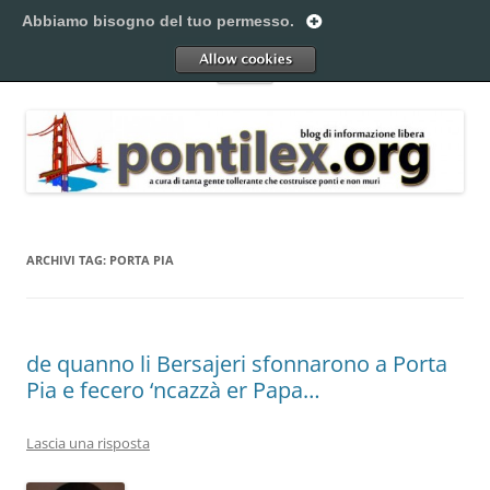
Vai
al
Abbiamo bisogno del tuo permesso.
Pontilex
contenuto
Creiamo ponti. Legalmente.
Allow
Menu
ARCHIVI TAG:
PORTA PIA
de quanno li Bersajeri sfonnarono a Porta
Pia e fecero ‘ncazzà er Papa…
Lascia una risposta