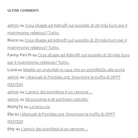
ULTIMI COMMENTI
admin
su
Cosa sfugge ad Adinolfi sul sussidio di 20 mila Euro per il
matrimonio religioso? Tutto.
Rocco
su
Cosa sfugge ad Adinolfi sul sussidio di 20 mila Euro per il
matrimonio religioso? Tutto.
Fanny Pirri Pi
su
Cosa sfugge ad Adinolfi sul sussidio di 20 mila Euro
per il matrimonio religioso? Tutto.
Lucia
su
Meglio un ayatollah in casa che un pontifeSSo alla porta
admin
su
I Manuali di Pontilex.org: Smontare la truffa di OPPT
[EDITED]
admin
su
L’amico dei pontilessi è un censore …
admin
su
Gli psicologi e gli psichiatri cattolici.
RIichyTo
su
La terza via
Elia
su
I Manuali di Pontilex.org: Smontare la truffa di OPPT
[EDITED]
Etty
su
L’amico dei pontilessi è un censore …