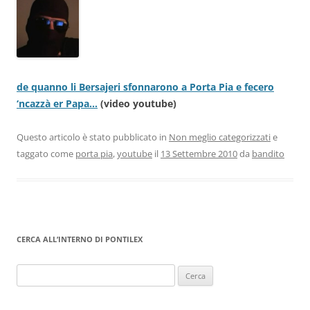
de quanno li Bersajeri sfonnarono a Porta Pia e fecero
‘ncazzà er Papa…
(video youtube)
Questo articolo è stato pubblicato in
Non meglio categorizzati
e
taggato come
porta pia
,
youtube
il
13 Settembre 2010
da
bandito
CERCA ALL’INTERNO DI PONTILEX
Ricerca
per: