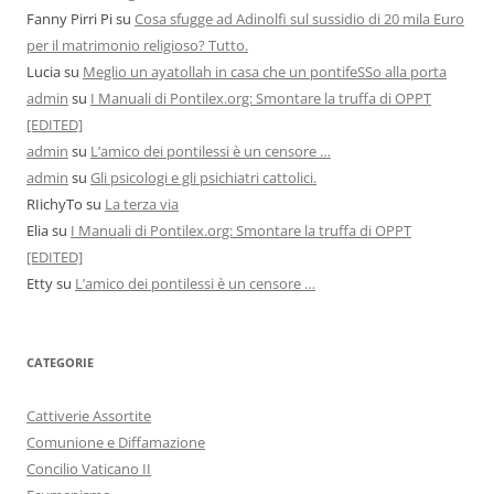
Fanny Pirri Pi
su
Cosa sfugge ad Adinolfi sul sussidio di 20 mila Euro
per il matrimonio religioso? Tutto.
Lucia
su
Meglio un ayatollah in casa che un pontifeSSo alla porta
admin
su
I Manuali di Pontilex.org: Smontare la truffa di OPPT
[EDITED]
admin
su
L’amico dei pontilessi è un censore …
admin
su
Gli psicologi e gli psichiatri cattolici.
RIichyTo
su
La terza via
Elia
su
I Manuali di Pontilex.org: Smontare la truffa di OPPT
[EDITED]
Etty
su
L’amico dei pontilessi è un censore …
CATEGORIE
Cattiverie Assortite
Comunione e Diffamazione
Concilio Vaticano II