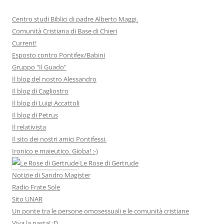
Centro studi Biblici di padre Alberto Maggi.
Comunità Cristiana di Base di Chieri
Current!
Esposto contro Pontifex/Babini
Gruppo "Il Guado"
Il blog del nostro Alessandro
Il blog di Cagliostro
Il blog di Luigi Accattoli
Il blog di Petrus
Il relativista
Il sito dei nostri amici Pontifessi.
Ironico e maieutico. Gioba! :-)
Le Rose di Gertrude
Notizie di Sandro Magister
Radio Frate Sole
Sito UNAR
Un ponte tra le persone omosessuali e le comunità cristiane
Viva la pasta! :D