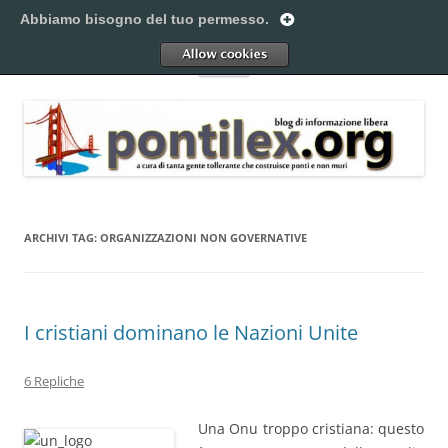
Vai
al
Abbiamo bisogno del tuo permesso.
Pontilex
contenuto
Creiamo ponti. Legalmente.
Allow
Menu
ARCHIVI TAG:
ORGANIZZAZIONI NON GOVERNATIVE
I cristiani dominano le Nazioni Unite
6 Repliche
Una Onu troppo cristiana: questo