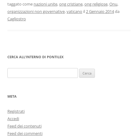
taggato come
nazioni unite
,
ong cristiane
,
ong religiose
,
Onu
,
organizzazioni non governative
,
vaticano
il
2 Gennaio 2014
da
Cagliostro
CERCA ALL’INTERNO DI PONTILEX
Ricerca
per:
META
Registrati
Accedi
Feed dei contenuti
Feed dei commenti