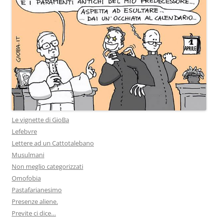
Le vignette di GioBa
Lefebvre
Lettere ad un Cattotalebano
Musulmani
Non meglio categorizzati
Omofobia
Pastafarianesimo
Presenze aliene.
Previte ci dice…