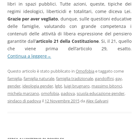
libri in spazi pubblici. Tutte azioni, queste, tipiche dei
regimi ideologici, liberticidi e totalitari, come diceva Lei.
Grazie per aver vegliato
, dunque, sulle questioni educative
delle famiglie, valutando con grande competenza i
contenuti delle attività di libera espressione del pensiero
garantite dall’
articolo 21 della Costituzione
. Si, il 21, quello
che viene prima dell’articolo 29, esatto.
Continua a leggere
→
Questo articolo è stato pubblicato in
Omofobia
e taggato come
famiglia
,
famiglia naturale
,
famiglia tradizionale
,
gandolfini
,
gay
,
gender
,
ideologia gender
,
lgbt
,
luigi brugnaro
,
massimo bitonci
,
michela marzano
,
omofobia
,
padova
,
scuola educazione gender
,
sindaco di padova
il
12 Novembre 2015
da
Alex Galvani