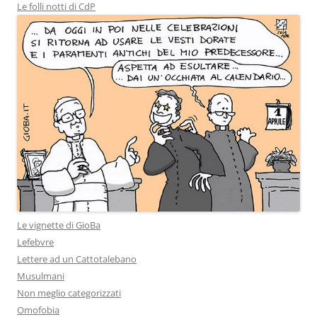
Le folli notti di CdP
Le vignette di GioBa
Lefebvre
Lettere ad un Cattotalebano
Musulmani
Non meglio categorizzati
Omofobia