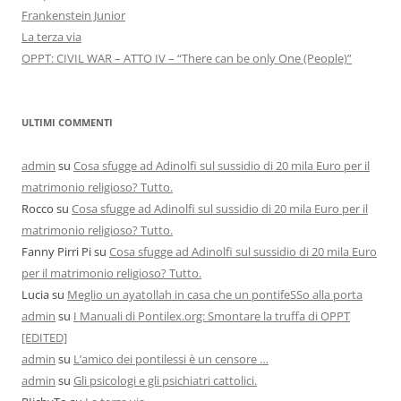
Frankenstein Junior
La terza via
OPPT: CIVIL WAR – ATTO IV – “There can be only One (People)”
ULTIMI COMMENTI
admin
su
Cosa sfugge ad Adinolfi sul sussidio di 20 mila Euro per il
matrimonio religioso? Tutto.
Rocco
su
Cosa sfugge ad Adinolfi sul sussidio di 20 mila Euro per il
matrimonio religioso? Tutto.
Fanny Pirri Pi
su
Cosa sfugge ad Adinolfi sul sussidio di 20 mila Euro
per il matrimonio religioso? Tutto.
Lucia
su
Meglio un ayatollah in casa che un pontifeSSo alla porta
admin
su
I Manuali di Pontilex.org: Smontare la truffa di OPPT
[EDITED]
admin
su
L’amico dei pontilessi è un censore …
admin
su
Gli psicologi e gli psichiatri cattolici.