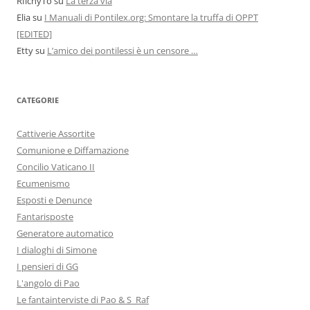
RIichyTo
su
La terza via
Elia
su
I Manuali di Pontilex.org: Smontare la truffa di OPPT
[EDITED]
Etty
su
L’amico dei pontilessi è un censore …
CATEGORIE
Cattiverie Assortite
Comunione e Diffamazione
Concilio Vaticano II
Ecumenismo
Esposti e Denunce
Fantarisposte
Generatore automatico
I dialoghi di Simone
I pensieri di GG
L'angolo di Pao
Le fantainterviste di Pao & S_Raf