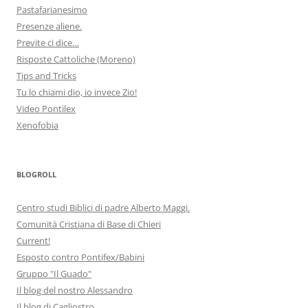
Pastafarianesimo
Presenze aliene.
Previte ci dice…
Risposte Cattoliche (Moreno)
Tips and Tricks
Tu lo chiami dio, io invece Zio!
Video Pontilex
Xenofobia
BLOGROLL
Centro studi Biblici di padre Alberto Maggi.
Comunità Cristiana di Base di Chieri
Current!
Esposto contro Pontifex/Babini
Gruppo "Il Guado"
Il blog del nostro Alessandro
Il blog di Cagliostro