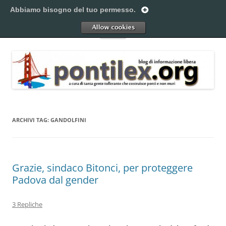
Vai
al
Abbiamo bisogno del tuo permesso.
Pontilex
contenuto
Creiamo ponti. Legalmente.
Allow
Menu
ARCHIVI TAG:
GANDOLFINI
Grazie, sindaco Bitonci, per proteggere
Padova dal gender
3 Repliche