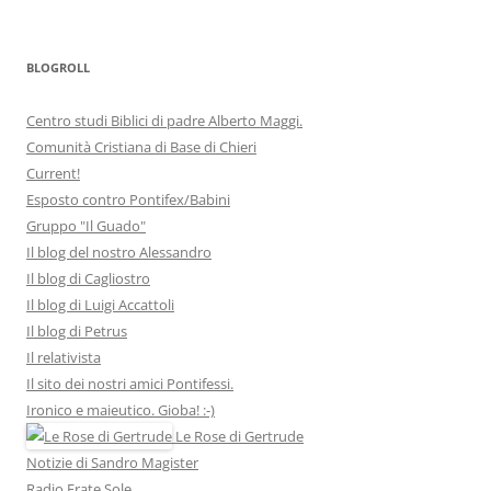
BLOGROLL
Centro studi Biblici di padre Alberto Maggi.
Comunità Cristiana di Base di Chieri
Current!
Esposto contro Pontifex/Babini
Gruppo "Il Guado"
Il blog del nostro Alessandro
Il blog di Cagliostro
Il blog di Luigi Accattoli
Il blog di Petrus
Il relativista
Il sito dei nostri amici Pontifessi.
Ironico e maieutico. Gioba! :-)
Le Rose di Gertrude
Notizie di Sandro Magister
Radio Frate Sole