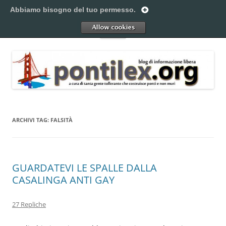
Vai
al
Abbiamo bisogno del tuo permesso.
Pontilex
contenuto
Creiamo ponti. Legalmente.
Allow
Menu
ARCHIVI TAG:
FALSITÀ
GUARDATEVI LE SPALLE DALLA
CASALINGA ANTI GAY
27 Repliche