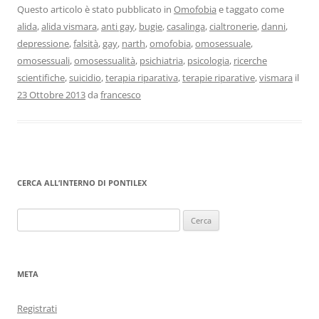
Questo articolo è stato pubblicato in
Omofobia
e taggato come
alida
,
alida vismara
,
anti gay
,
bugie
,
casalinga
,
cialtronerie
,
danni
,
depressione
,
falsità
,
gay
,
narth
,
omofobia
,
omosessuale
,
omosessuali
,
omosessualità
,
psichiatria
,
psicologia
,
ricerche
scientifiche
,
suicidio
,
terapia riparativa
,
terapie riparative
,
vismara
il
23 Ottobre 2013
da
francesco
CERCA ALL’INTERNO DI PONTILEX
Ricerca
per:
META
Registrati