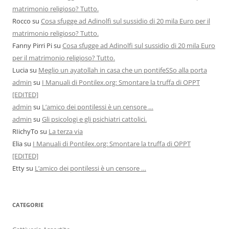
matrimonio religioso? Tutto.
Rocco
su
Cosa sfugge ad Adinolfi sul sussidio di 20 mila Euro per il
matrimonio religioso? Tutto.
Fanny Pirri Pi
su
Cosa sfugge ad Adinolfi sul sussidio di 20 mila Euro
per il matrimonio religioso? Tutto.
Lucia
su
Meglio un ayatollah in casa che un pontifeSSo alla porta
admin
su
I Manuali di Pontilex.org: Smontare la truffa di OPPT
[EDITED]
admin
su
L’amico dei pontilessi è un censore …
admin
su
Gli psicologi e gli psichiatri cattolici.
RIichyTo
su
La terza via
Elia
su
I Manuali di Pontilex.org: Smontare la truffa di OPPT
[EDITED]
Etty
su
L’amico dei pontilessi è un censore …
CATEGORIE