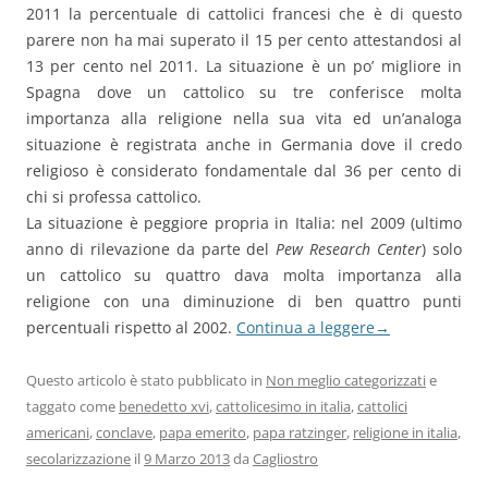
2011 la percentuale di cattolici francesi che è di questo
parere non ha mai superato il 15 per cento attestandosi al
13 per cento nel 2011. La situazione è un po’ migliore in
Spagna dove un cattolico su tre conferisce molta
importanza alla religione nella sua vita ed un’analoga
situazione è registrata anche in Germania dove il credo
religioso è considerato fondamentale dal 36 per cento di
chi si professa cattolico.
La situazione è peggiore propria in Italia: nel 2009 (ultimo
anno di rilevazione da parte del
Pew Research Center
) solo
un cattolico su quattro dava molta importanza alla
religione con una diminuzione di ben quattro punti
percentuali rispetto al 2002.
Continua a leggere
→
Questo articolo è stato pubblicato in
Non meglio categorizzati
e
taggato come
benedetto xvi
,
cattolicesimo in italia
,
cattolici
americani
,
conclave
,
papa emerito
,
papa ratzinger
,
religione in italia
,
secolarizzazione
il
9 Marzo 2013
da
Cagliostro