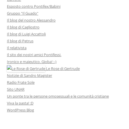
Esposto contro Pontifex/Babini
Gruppo "Il Guado"
Il blog del nostro Alessandro
Il blog di Cagliostro
Il blog di Luigi Accattoli
Il blog di Petrus
Il relativista
Il sito dei nostri amici Pontifessi.
Ironico e maieutico. Gioba! :-)
Le Rose di Gertrude
Notizie di Sandro Magister
Radio Frate Sole
Sito UNAR
Un ponte tra le persone omosessuali e le comunità cristiane
Viva la pasta! :D
WordPress Blog