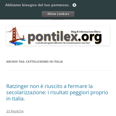
Vai
al
Abbiamo bisogno del tuo permesso.
Pontilex
contenuto
Creiamo ponti. Legalmente.
Allow
Menu
ARCHIVI TAG:
CATTOLICESIMO IN ITALIA
Ratzinger non è riuscito a fermare la
secolarizzazione: i risultati peggiori proprio
in Italia.
33 Repliche