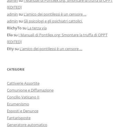
admin
su
I Manuali di Pontilex.org: Smontare la truffa di OPPT
[EDITED]
admin
su
L’amico dei pontilessi è un censore …
admin
su
Gli psicologi e gli psichiatri cattolici.
RIichyTo
su
La terza via
Elia
su
I Manuali di Pontilex.org: Smontare la truffa di OPPT
[EDITED]
Etty
su
L’amico dei pontilessi è un censore …
CATEGORIE
Cattiverie Assortite
Comunione e Diffamazione
Concilio Vaticano II
Ecumenismo
Esposti e Denunce
Fantarisposte
Generatore automatico