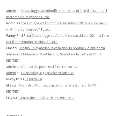
admin
su
Cosa sfugge ad Adinolfi sul sussidio di 20 mila Euro per il
matrimonio religioso? Tutto.
Rocco
su
Cosa sfugge ad Adinolfi sul sussidio di 20 mila Euro per il
matrimonio religioso? Tutto.
Fanny Pirri Pi
su
Cosa sfugge ad Adinolfi sul sussidio di 20 mila Euro
per il matrimonio religioso? Tutto.
Lucia
su
Meglio un ayatollah in casa che un pontifeSSo alla porta
admin
su
I Manuali di Pontilex.org: Smontare la truffa di OPPT
[EDITED]
admin
su
L’amico dei pontilessi è un censore …
admin
su
Gli psicologi e gli psichiatri cattolici.
RIichyTo
su
La terza via
Elia
su
I Manuali di Pontilex.org: Smontare la truffa di OPPT
[EDITED]
Etty
su
L’amico dei pontilessi è un censore …