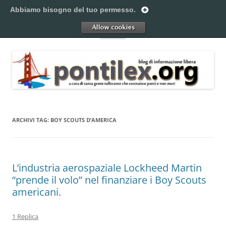
Vai
al
Abbiamo bisogno del tuo permesso.
Pontilex
contenuto
Creiamo ponti. Legalmente.
Allow
Menu
ARCHIVI TAG:
BOY SCOUTS D’AMERICA
L’industria aerospaziale Lockheed Martin
“prende il volo” nel finanziare i Boy Scouts
americani.
1 Replica