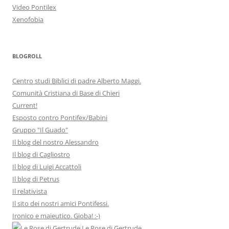
Video Pontilex
Xenofobia
BLOGROLL
Centro studi Biblici di padre Alberto Maggi.
Comunità Cristiana di Base di Chieri
Current!
Esposto contro Pontifex/Babini
Gruppo "Il Guado"
Il blog del nostro Alessandro
Il blog di Cagliostro
Il blog di Luigi Accattoli
Il blog di Petrus
Il relativista
Il sito dei nostri amici Pontifessi.
Ironico e maieutico. Gioba! :-)
Le Rose di Gertrude