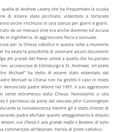
a
quella di Andrew Lavery che ha frequentato la scuola
e di essere stato picchiato, violentato e torturato
nno anche rinchiuso in una stanza per giorni e giorni.
enato da un monaco (che era anche docente) ed accusa
e in Inghilterra, di aggressione fisica e sessuale.
cuse per la Chiesa cattolica e questa volta a muoverle
er
ha avuto la possibilità di visionare alcuni documenti
e alti prelati del Paese simile a quello che ha portato
Brien, arcivescovo di Edimburgo e St. Andrews. Un prete
dre Michael” ha detto di essere stato violentato dal
dre Michael la Chiesa non ha gestito il caso in modo
r denunciato padre Moore nel 1997, il suo aggressore
si sente estromesso dalla Chiesa. Nonostante si stia
to il permesso da parte del vescovo John Cunningham
 durante la convalescenza mentre gli è stato chiesto di
. Secondo padre Michael questo atteggiamento è dovuto
e Moore:
«La Chiesa è una grande mafia e faranno di tutto
ha commentato all’
Observer
. Parola di prete cattolico.