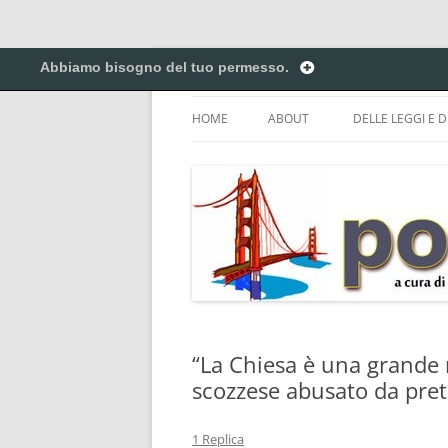
Vai
al
Abbiamo bisogno del tuo permesso.
contenuto
Creiamo ponti. Legalmente.
Pontilex
HOME
ABOUT
DELLE LEGGI E D
BIGINO DI GIUR
CREATIVE COM
DEL COPYRIGHT 
ELENCO DELLE A
DEI NICKNAME.
PRIVACY POLICY
“La Chiesa è una grande m
scozzese abusato da pret
1 Replica