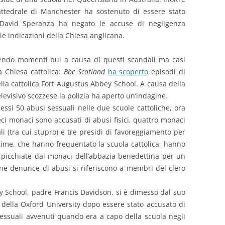
attedrale di Manchester ha sostenuto di essere stato
David Speranza ha negato le accuse di negligenza
e indicazioni della Chiesa anglicana.
vendo momenti bui a causa di questi scandali ma casi
la Chiesa cattolica:
Bbc Scotland
ha scoperto
episodi di
lla cattolica Fort Augustus Abbey School. A causa della
levisivo scozzese la polizia ha aperto un’indagine.
si 50 abusi sessuali nelle due scuole cattoliche, ora
ci monaci sono accusati di abusi fisici, quattro monaci
i (tra cui stupro) e tre presidi di favoreggiamento per
ttime, che hanno frequentato la scuola cattolica, hanno
e picchiate dai monaci dell’abbazia benedettina per un
une denunce di abusi si riferiscono a membri del clero
y School, padre Francis Davidson, si è dimesso dal suo
e della Oxford University dopo essere stato accusato di
sessuali avvenuti quando era a capo della scuola negli