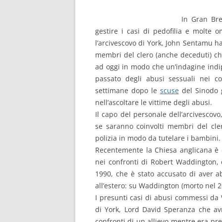
In Gran Bre
gestire i casi di pedofilia e molte
l’arcivescovo di York, John Sentamu ha
membri del clero (anche deceduti) ch
ad oggi in modo che un’indagine indi
passato degli abusi sessuali nei c
settimane dopo le
scuse
del Sinodo g
nell’ascoltare le vittime degli abusi.
Il capo del personale dell’arcivesco
se saranno coinvolti membri del cler
polizia in modo da tutelare i bambini.
Recentemente la Chiesa anglicana è e
nei confronti di Robert Waddington, 
1990, che è stato accusato di aver 
all’estero: su Waddington (morto nel 
I presunti casi di abusi commessi da
di York, Lord David Speranza che a
confronti di un allievo mentre era pre