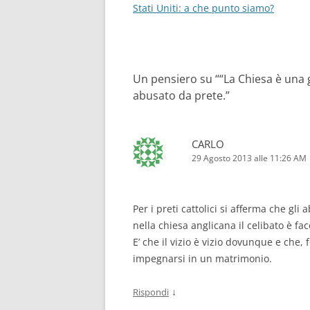
articolo
Stati Uniti: a che punto siamo?
Un pensiero su “
“La Chiesa è una 
abusato da prete.
”
CARLO
29 Agosto 2013 alle 11:26 AM
Per i preti cattolici si afferma che gl
nella chiesa anglicana il celibato è faco
E’ che il vizio è vizio dovunque e che, 
impegnarsi in un matrimonio.
↓
Rispondi