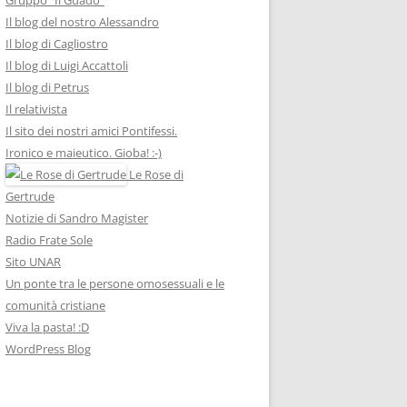
Il blog del nostro Alessandro
Il blog di Cagliostro
Il blog di Luigi Accattoli
Il blog di Petrus
Il relativista
Il sito dei nostri amici Pontifessi.
Ironico e maieutico. Gioba! :-)
Le Rose di
Gertrude
Notizie di Sandro Magister
Radio Frate Sole
Sito UNAR
Un ponte tra le persone omosessuali e le
comunità cristiane
Viva la pasta! :D
WordPress Blog