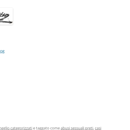
log
eglio categorizzati
e taggato come
abusi sessuali preti
,
casi