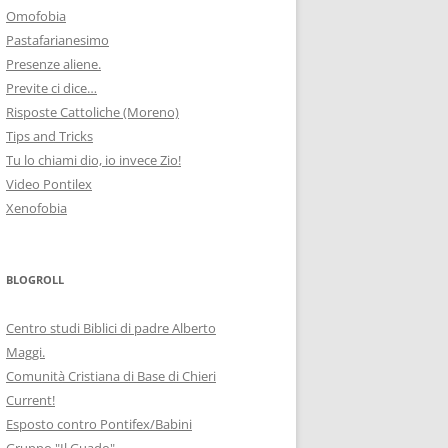
Omofobia
Pastafarianesimo
Presenze aliene.
Previte ci dice…
Risposte Cattoliche (Moreno)
Tips and Tricks
Tu lo chiami dio, io invece Zio!
Video Pontilex
Xenofobia
BLOGROLL
Centro studi Biblici di padre Alberto
Maggi.
Comunità Cristiana di Base di Chieri
Current!
Esposto contro Pontifex/Babini
Gruppo "Il Guado"