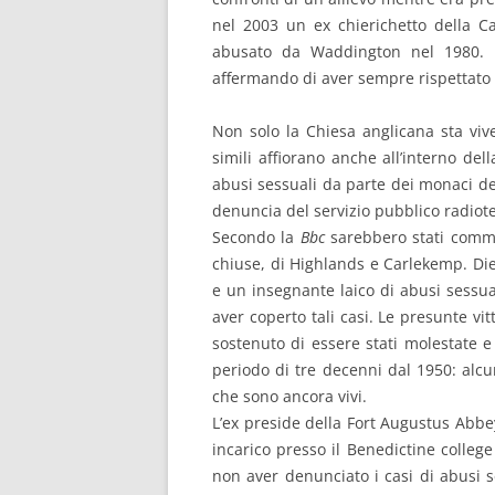
nel 2003 un ex chierichetto della C
abusato da Waddington nel 1980. 
affermando di aver sempre rispettato l
Non solo la Chiesa anglicana sta vi
simili affiorano anche all’interno del
abusi sessuali da parte dei monaci de
denuncia del servizio pubblico radiote
Secondo la
Bbc
sarebbero stati commes
chiuse, di Highlands e Carlekemp. Die
e un insegnante laico di abusi sessual
aver coperto tali casi. Le presunte vi
sostenuto di essere stati molestate 
periodo di tre decenni dal 1950: alc
che sono ancora vivi.
L’ex preside della Fort Augustus Abbe
incarico presso il Benedictine colleg
non aver denunciato i casi di abusi 