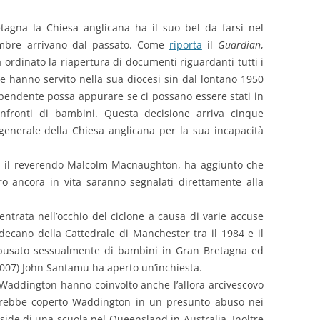
tagna la Chiesa anglicana ha il suo bel da farsi nel
 ombre arrivano dal passato. Come
riporta
il
Guardian
,
 ordinato la riapertura di documenti riguardanti tutti i
e hanno servito nella sua diocesi sin dal lontano 1950
pendente possa appurare se ci possano essere stati in
onfronti di bambini. Questa decisione arriva cinque
enerale della Chiesa anglicana per la sua incapacità
vo, il reverendo Malcolm Macnaughton, ha aggiunto che
o ancora in vita saranno segnalati direttamente alla
ntrata nell’occhio del ciclone a causa di varie accuse
decano della Cattedrale di Manchester tra il 1984 e il
abusato sessualmente di bambini in Gran Bretagna ed
2007) John Santamu ha aperto un’inchiesta.
 Waddington hanno coinvolto anche l’allora arcivescovo
vrebbe coperto Waddington in un presunto abuso nei
side di una scuola nel Queensland in Australia. Inoltre