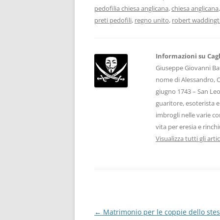
pedofilia chiesa anglicana
,
chiesa anglicana
preti pedofili
,
regno unito
,
robert wadding
Informazioni su Cagl
Giuseppe Giovanni Bat
nome di Alessandro, C
giugno 1743 – San Leo
guaritore, esoterista 
imbrogli nelle varie co
vita per eresia e rinch
Visualizza tutti gli arti
Navigazione
←
Matrimonio per le coppie dello stes