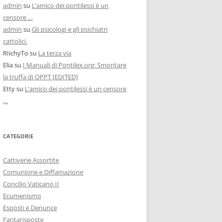
admin
su
L’amico dei pontilessi è un
censore …
admin
su
Gli psicologi e gli psichiatri
cattolici.
RIichyTo
su
La terza via
Elia
su
I Manuali di Pontilex.org: Smontare
la truffa di OPPT [EDITED]
Etty
su
L’amico dei pontilessi è un censore
…
CATEGORIE
Cattiverie Assortite
Comunione e Diffamazione
Concilio Vaticano II
Ecumenismo
Esposti e Denunce
Fantarisposte