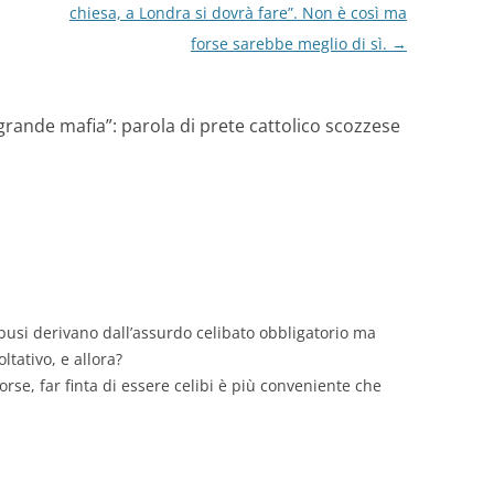
chiesa, a Londra si dovrà fare”. Non è così ma
forse sarebbe meglio di sì.
→
grande mafia”: parola di prete cattolico scozzese
i abusi derivano dall’assurdo celibato obbligatorio ma
ltativo, e allora?
forse, far finta di essere celibi è più conveniente che