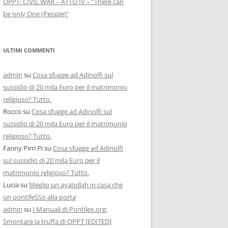
OPPT: CIVIL WAR – ATTO IV – “There can
be only One (People)”
ULTIMI COMMENTI
admin
su
Cosa sfugge ad Adinolfi sul
sussidio di 20 mila Euro per il matrimonio
religioso? Tutto.
Rocco
su
Cosa sfugge ad Adinolfi sul
sussidio di 20 mila Euro per il matrimonio
religioso? Tutto.
Fanny Pirri Pi
su
Cosa sfugge ad Adinolfi
sul sussidio di 20 mila Euro per il
matrimonio religioso? Tutto.
Lucia
su
Meglio un ayatollah in casa che
un pontifeSSo alla porta
admin
su
I Manuali di Pontilex.org:
Smontare la truffa di OPPT [EDITED]