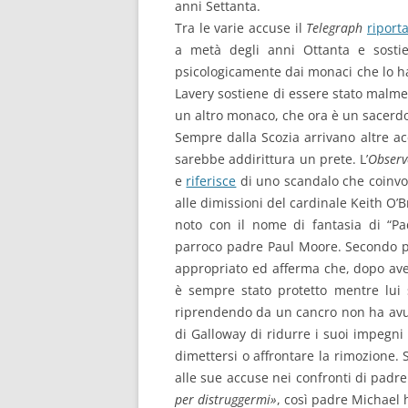
anni Settanta.
Tra le varie accuse il
Telegraph
riport
a metà degli anni Ottanta e sostien
psicologicamente dai monaci che lo ha
Lavery sostiene di essere stato malm
un altro monaco, che ora è un sacerdot
Sempre dalla Scozia arrivano altre ac
sarebbe addirittura un prete. L’
Observ
e
riferisce
di uno scandalo che coinvolg
alle dimissioni del cardinale Keith O’
noto con il nome di fantasia di “Pa
parroco padre Paul Moore. Secondo pa
appropriato ed afferma che, dopo ave
è sempre stato protetto mentre lui 
riprendendo da un cancro non ha avu
di Galloway di ridurre i suoi impegni
dimettersi o affrontare la rimozione
alle sue accuse nei confronti di padr
per distruggermi»
, così padre Michael 