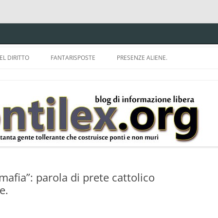
EL DIRITTO
FANTARISPOSTE
PRESENZE ALIENE.
ISPRUDENZA.
A TU PER TU CON BRUNELLO
MON
E DELLA LDA 633.
BBREVIAZIONI E
afia”: parola di prete cattolico
e.