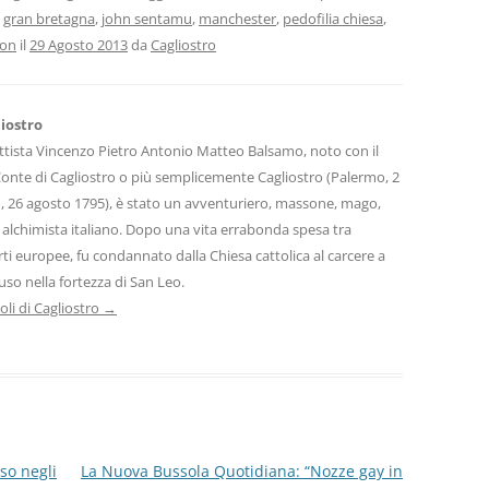
,
gran bretagna
,
john sentamu
,
manchester
,
pedofilia chiesa
,
ton
il
29 Agosto 2013
da
Cagliostro
iostro
tista Vincenzo Pietro Antonio Matteo Balsamo, noto con il
onte di Cagliostro o più semplicemente Cagliostro (Palermo, 2
, 26 agosto 1795), è stato un avventuriero, massone, mago,
e alchimista italiano. Dopo una vita errabonda spesa tra
rti europee, fu condannato dalla Chiesa cattolica al carcere a
iuso nella fortezza di San Leo.
coli di Cagliostro
→
so negli
La Nuova Bussola Quotidiana: “Nozze gay in