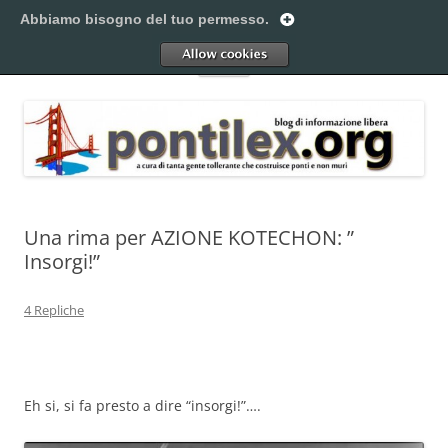
Vai
al
Abbiamo bisogno del tuo permesso.
Pontilex
contenuto
Creiamo ponti. Legalmente.
Allow
Menu
Una rima per AZIONE KOTECHON: ”
Insorgi!”
4 Repliche
Eh si, si fa presto a dire “insorgi!”….