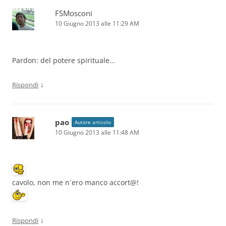
FSMosconi
10 Giugno 2013 alle 11:29 AM
Pardon: del potere spirituale…
↓
Rispondi
pao
Autore articolo
10 Giugno 2013 alle 11:48 AM
cavolo, non me n´ero manco accort@!
↓
Rispondi