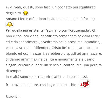
FSM: vedi, questi, sono fasci un pochetto piú squilibrati
degli altri.
Amano i feti e difendono la vita mai nata..(e´piú facile!);
Per quella giá esistente, “sognano con Torquemada”. Chi
non é con loro viene identificato come “nemico della Fede”
ed é da sopprimere (lo vedremo nelle prossime locandine) ,
e con la scusa di “difendere Cristo Re” quello ariano, alto
biondo ed occhi azzurri, sarebbero disposti ad ammazzare.
Si danno un´immagine bellica e monumentale e usano
slogan..cercare di dare un senso ai contenuti é una perdita
di tempo;
In realtá sono solo creaturine affette da complessi,
frustrazioni e paure..con l´IQ di un kotechino!
↓
Rispondi