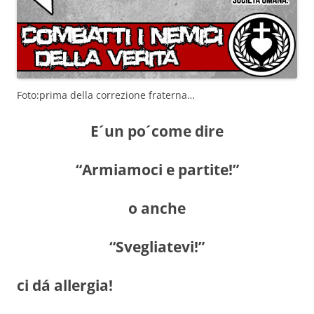
Foto:prima della correzione fraterna…
E´un po´come dire
“Armiamoci e partite!”
o anche
“Svegliatevi!”
ci dá allergia!