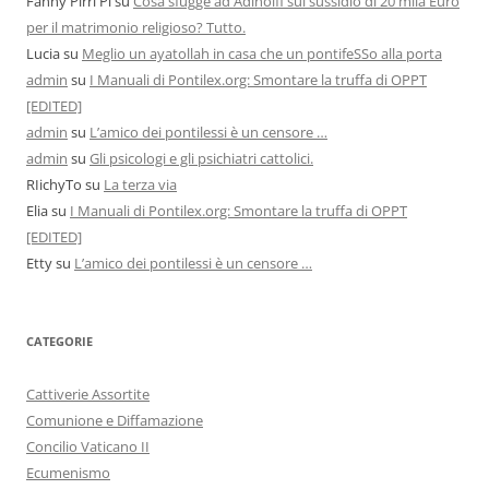
Fanny Pirri Pi
su
Cosa sfugge ad Adinolfi sul sussidio di 20 mila Euro
per il matrimonio religioso? Tutto.
Lucia
su
Meglio un ayatollah in casa che un pontifeSSo alla porta
admin
su
I Manuali di Pontilex.org: Smontare la truffa di OPPT
[EDITED]
admin
su
L’amico dei pontilessi è un censore …
admin
su
Gli psicologi e gli psichiatri cattolici.
RIichyTo
su
La terza via
Elia
su
I Manuali di Pontilex.org: Smontare la truffa di OPPT
[EDITED]
Etty
su
L’amico dei pontilessi è un censore …
CATEGORIE
Cattiverie Assortite
Comunione e Diffamazione
Concilio Vaticano II
Ecumenismo