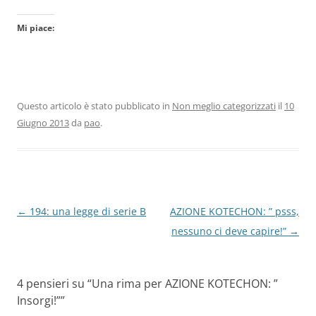
Mi piace:
Questo articolo è stato pubblicato in
Non meglio categorizzati
il
10
Giugno 2013
da
pao
.
Navigazione
←
194: una legge di serie B
AZIONE KOTECHON: ” psss,
articolo
nessuno ci deve capire!”
→
4 pensieri su “
Una rima per AZIONE KOTECHON: ”
Insorgi!”
”