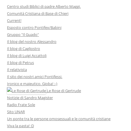
Centro studi Biblici di padre Alberto Maggi.
Comunità Cristiana di Base di Chieri
Current!
Esposto contro Pontifex/Babini
Gruppo "Il Guado"
Il blog del nostro Alessandro
Il blog di Cagliostro
Il blog di Luigi Accattoli
Il blog di Petrus
Il relativista
Il sito dei nostri amici Pontifessi.
Ironico e maieutico. Gioba! :-)
Le Rose di Gertrude
Notizie di Sandro Magister
Radio Frate Sole
Sito UNAR
Un ponte tra le persone omosessuali e le comunità cristiane
Viva la pasta! :D