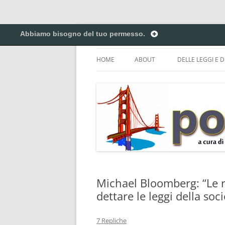
Vai
al
Abbiamo bisogno del tuo permesso.
contenuto
Creiamo ponti. Legalmente.
Pontilex
HOME
ABOUT
DELLE LEGGI E D
BIGINO DI GIUR
CREATIVE COM
DEL COPYRIGHT 
ELENCO DELLE A
DEI NICKNAME.
PRIVACY POLICY
Michael Bloomberg: “Le 
dettare le leggi della soci
7 Repliche