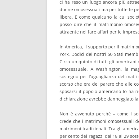
ci ha reso un luogo ancora più attrae
donne omosessuali ma per tutte le pe
libera. E come qualcuno la cui soci
posso dire che il matrimonio omose
attraente nel fare affari per le imprese
In America, il supporto per il matrim
York. Dodici dei nostri 50 Stati mem
Circa un quinto di tutti gli americani
omosessuale. A Washington, la magg
sostegno per l’uguaglianza del matr
scorso che era del parere che alle c
sposarsi il popolo americano lo ha ri
dichiarazione avrebbe danneggiato la
Non è avvenuto perché – come i so
crede che i matrimoni omosessuali do
matrimoni tradizionali. Tra gli america
per cento dei ragazzi dai 18 ai 29 sost