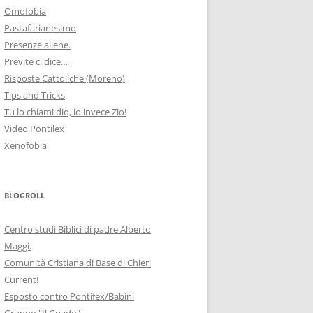
Omofobia
Pastafarianesimo
Presenze aliene.
Previte ci dice…
Risposte Cattoliche (Moreno)
Tips and Tricks
Tu lo chiami dio, io invece Zio!
Video Pontilex
Xenofobia
BLOGROLL
Centro studi Biblici di padre Alberto
Maggi.
Comunità Cristiana di Base di Chieri
Current!
Esposto contro Pontifex/Babini
Gruppo "Il Guado"