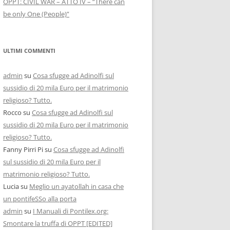
OPPT: CIVIL WAR – ATTO IV – “There can
be only One (People)”
ULTIMI COMMENTI
admin
su
Cosa sfugge ad Adinolfi sul
sussidio di 20 mila Euro per il matrimonio
religioso? Tutto.
Rocco
su
Cosa sfugge ad Adinolfi sul
sussidio di 20 mila Euro per il matrimonio
religioso? Tutto.
Fanny Pirri Pi
su
Cosa sfugge ad Adinolfi
sul sussidio di 20 mila Euro per il
matrimonio religioso? Tutto.
Lucia
su
Meglio un ayatollah in casa che
un pontifeSSo alla porta
admin
su
I Manuali di Pontilex.org:
Smontare la truffa di OPPT [EDITED]