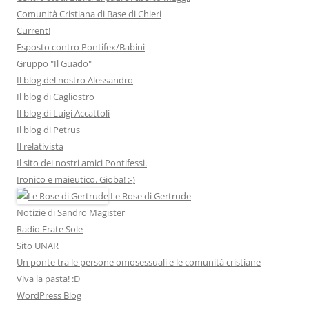
Comunità Cristiana di Base di Chieri
Current!
Esposto contro Pontifex/Babini
Gruppo "Il Guado"
Il blog del nostro Alessandro
Il blog di Cagliostro
Il blog di Luigi Accattoli
Il blog di Petrus
Il relativista
Il sito dei nostri amici Pontifessi.
Ironico e maieutico. Gioba! :-)
Le Rose di Gertrude
Notizie di Sandro Magister
Radio Frate Sole
Sito UNAR
Un ponte tra le persone omosessuali e le comunità cristiane
Viva la pasta! :D
WordPress Blog