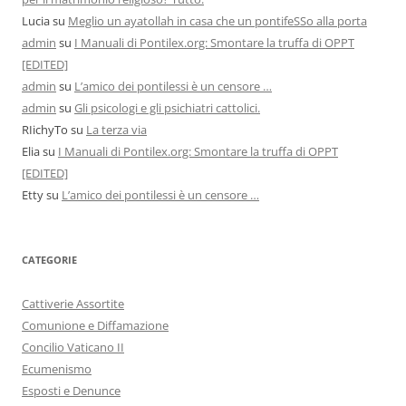
Lucia
su
Meglio un ayatollah in casa che un pontifeSSo alla porta
admin
su
I Manuali di Pontilex.org: Smontare la truffa di OPPT
[EDITED]
admin
su
L’amico dei pontilessi è un censore …
admin
su
Gli psicologi e gli psichiatri cattolici.
RIichyTo
su
La terza via
Elia
su
I Manuali di Pontilex.org: Smontare la truffa di OPPT
[EDITED]
Etty
su
L’amico dei pontilessi è un censore …
CATEGORIE
Cattiverie Assortite
Comunione e Diffamazione
Concilio Vaticano II
Ecumenismo
Esposti e Denunce