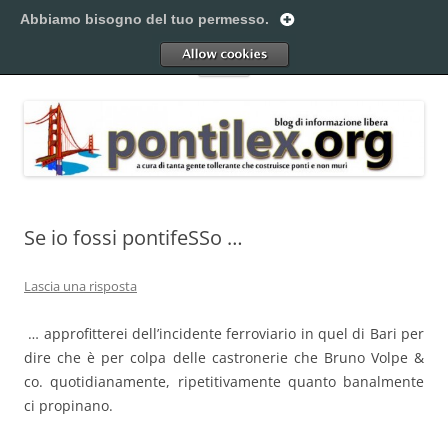
Vai
al
Abbiamo bisogno del tuo permesso.
Pontilex
contenuto
Creiamo ponti. Legalmente.
Allow
Menu
Se io fossi pontifeSSo …
Lascia una risposta
… approfitterei dell’incidente ferroviario in quel di Bari per
dire che è per colpa delle castronerie che Bruno Volpe &
co. quotidianamente, ripetitivamente quanto banalmente
ci propinano.