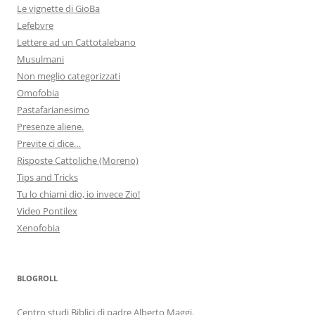
Le vignette di GioBa
Lefebvre
Lettere ad un Cattotalebano
Musulmani
Non meglio categorizzati
Omofobia
Pastafarianesimo
Presenze aliene.
Previte ci dice…
Risposte Cattoliche (Moreno)
Tips and Tricks
Tu lo chiami dio, io invece Zio!
Video Pontilex
Xenofobia
BLOGROLL
Centro studi Biblici di padre Alberto Maggi.