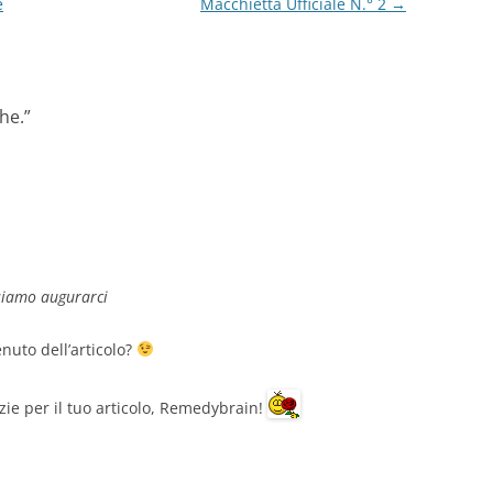
e
Macchietta Ufficiale N.° 2
→
he.
”
siamo augurarci
enuto dell’articolo?
ie per il tuo articolo, Remedybrain!