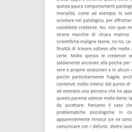
questa paura comportamenti patologic
mortalità, come ad esempio lo svi
scivolare nel patologico, per affront
cosiddette credenze. No, non quei mob
strane macchie di chiara matrice 
scientifiche-maligne teorie, no no. L
finalità di trovare sollievo alle mol
certe. Molto spesso le credenze v
saldamente ancorate alla psiche per t
vere e proprie ossessioni e in alcuni c
psiche particolarmente fragile, anc
contenuti molto intensi dal punto di
ad esempio una persona che ha appen
questo parente volesse molto bene: la
da accettare. Poniamo il caso che
problematiche psicologiche in c
apparentemente innocui (ce ne sono???
comunicare con i defunti, dietro lau