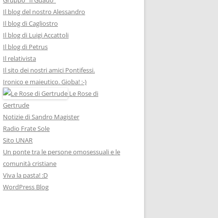
Il blog del nostro Alessandro
Il blog di Cagliostro
Il blog di Luigi Accattoli
Il blog di Petrus
Il relativista
Il sito dei nostri amici Pontifessi.
Ironico e maieutico. Gioba! :-)
Le Rose di
Gertrude
Notizie di Sandro Magister
Radio Frate Sole
Sito UNAR
Un ponte tra le persone omosessuali e le
comunità cristiane
Viva la pasta! :D
WordPress Blog