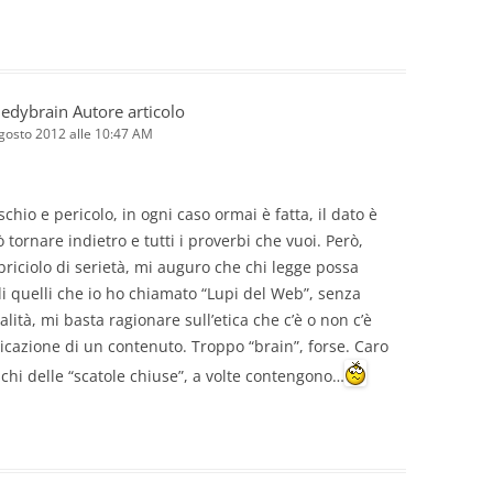
edybrain
Autore articolo
gosto 2012 alle 10:47 AM
ischio e pericolo, in ogni caso ormai è fatta, il dato è
ò tornare indietro e tutti i proverbi che vuoi. Però,
riciolo di serietà, mi auguro che chi legge possa
i quelli che io ho chiamato “Lupi del Web”, senza
alità, mi basta ragionare sull’etica che c’è o non c’è
licazione di un contenuto. Troppo “brain”, forse. Caro
schi delle “scatole chiuse”, a volte contengono…