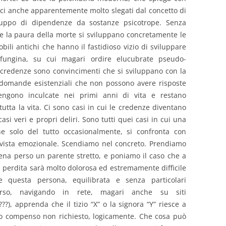
i anche apparentemente molto slegati dal concetto di
luppo di dipendenze da sostanze psicotrope. Senza
are la paura della morte si sviluppano concretamente le
ili antichi che hanno il fastidioso vizio di sviluppare
fungina, su cui magari ordire elucubrate pseudo-
e credenze sono convincimenti che si sviluppano con la
te domande esistenziali che non possono avere risposte
engono inculcate nei primi anni di vita e restano
utta la vita. Ci sono casi in cui le credenze diventano
asi veri e propri deliri. Sono tutti quei casi in cui una
he solo del tutto occasionalmente, si confronta con
 vista emozionale. Scendiamo nel concreto. Prendiamo
a perso un parente stretto, e poniamo il caso che a
 perdita sarà molto dolorosa ed estremamente difficile
 questa persona, equilibrata e senza particolari
orso, navigando in rete, magari anche su siti
), apprenda che il tizio “X” o la signora “Y” riesce a
to compenso non richiesto, logicamente. Che cosa può