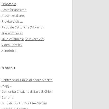
Omofobia
Pastafarianesimo
Presenze aliene.
Previte ci dice…
Risposte Cattoliche (Moreno)
Tips and Tricks
Tu lo chiami dio, io invece Zio!
Video Pontilex
Xenofobia
BLOGROLL
Centro studi Biblici di padre Alberto
Maggi.
Comunità Cristiana di Base di Chieri
Current!
Esposto contro Pontifex/Babini
Gruppo "Il Guado"