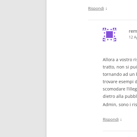
↓
Rispondi
rem
12 A
Allora a vostro r
tratto, non si pu
tornando ad un b
trovare esempi d
scomodare l’illeg
dietro alla pubb
Admin, sono i ri
↓
Rispondi