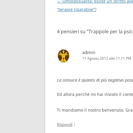
Navigazione
←
Omosessualità: esiste un diritto all
articolo
“terapie riparative”?
4 pensieri su “
Trappole per la psic
admin
11 Agosto 2012 alle 11:11 PM
La censura è quanto di più negativo pos
Ed allora perchè mi hai inviato il cont
Ti mandiamo il nostro benvenuto. Graz
↓
Rispondi