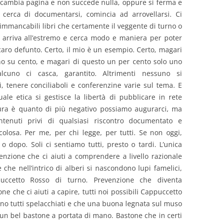
cambia pagina e non succede nulla, oppure si ferma e
 cerca di documentarsi, comincia ad arrovellarsi. Ci
mmancabili libri che certamente il veggente di turno o
 arriva all’estremo e cerca modo e maniera per poter
caro defunto. Certo, il mio è un esempio. Certo, magari
uno su cento, e magari di questo un per cento solo uno
lcuno ci casca, garantito. Altrimenti nessuno si
i, tenere conciliaboli e conferenzine varie sul tema. E
le etica si gestisce la libertà di pubblicare in rete
sura è quanto di più negativo possiamo augurarci, ma
ntenuti privi di qualsiasi riscontro documentato e
losa. Per me, per chi legge, per tutti. Se non oggi,
o dopo. Soli ci sentiamo tutti, presto o tardi. L’unica
venzione che ci aiuti a comprendere a livello razionale
che nell’intrico di alberi si nascondono lupi famelici,
uccetto Rosso di turno. Prevenzione che diventa
ne che ci aiuti a capire, tutti noi possibili Cappuccetto
ono tutti spelacchiati e che una buona legnata sul muso
 un bel bastone a portata di mano. Bastone che in certi