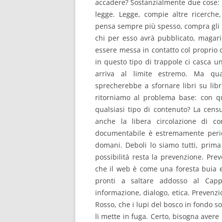
accadere? Sostanzialmente due cose: 
legge. Legge, compie altre ricerche,
pensa sempre più spesso, compra gli i
chi per esso avrà pubblicato, magari
essere messa in contatto col proprio 
in questo tipo di trappole ci casca 
arriva al limite estremo. Ma qua
sprecherebbe a sfornare libri su libr
ritorniamo al problema base: con qua
qualsiasi tipo di contenuto? La cen
anche la libera circolazione di co
documentabile è estremamente perico
domani. Deboli lo siamo tutti, prima 
possibilità resta la prevenzione. Pre
che il web è come una foresta buia e 
pronti a saltare addosso al Capp
informazione, dialogo, etica. Prevenzio
Rosso, che i lupi del bosco in fondo s
li mette in fuga. Certo, bisogna avere