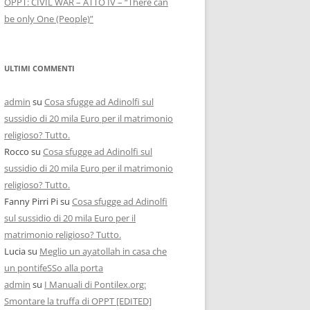
OPPT: CIVIL WAR – ATTO IV – “There can
be only One (People)”
ULTIMI COMMENTI
admin
su
Cosa sfugge ad Adinolfi sul
sussidio di 20 mila Euro per il matrimonio
religioso? Tutto.
Rocco
su
Cosa sfugge ad Adinolfi sul
sussidio di 20 mila Euro per il matrimonio
religioso? Tutto.
Fanny Pirri Pi
su
Cosa sfugge ad Adinolfi
sul sussidio di 20 mila Euro per il
matrimonio religioso? Tutto.
Lucia
su
Meglio un ayatollah in casa che
un pontifeSSo alla porta
admin
su
I Manuali di Pontilex.org:
Smontare la truffa di OPPT [EDITED]