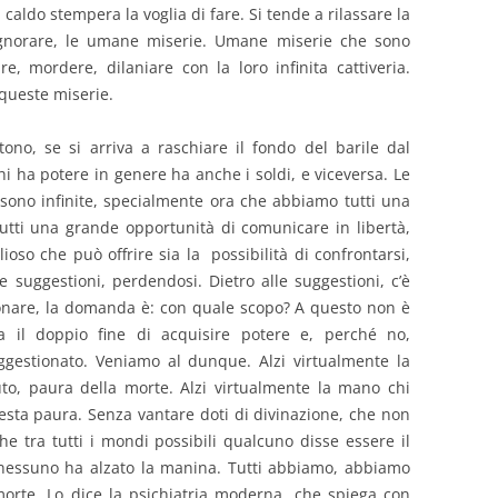
il caldo stempera la voglia di fare. Si tende a rilassare la
ignorare, le umane miserie. Umane miserie che sono
, mordere, dilaniare con la loro infinita cattiveria.
queste miserie.
ono, se si arriva a raschiare il fondo del barile dal
i ha potere in genere ha anche i soldi, e viceversa. Le
 sono infinite, specialmente ora che abbiamo tutti una
tutti una grande opportunità di comunicare in libertà,
oso che può offrire sia la possibilità di confrontarsi,
re suggestioni, perdendosi. Dietro alle suggestioni, c’è
nare, la domanda è: con quale scopo? A questo non è
ta il doppio fine di acquisire potere e, perché no,
ggestionato. Veniamo al dunque. Alzi virtualmente la
o, paura della morte. Alzi virtualmente la mano chi
ta paura. Senza vantare doti di divinazione, che non
e tra tutti i mondi possibili qualcuno disse essere il
 nessuno ha alzato la manina. Tutti abbiamo, abbiamo
orte. Lo dice la psichiatria moderna, che spiega con