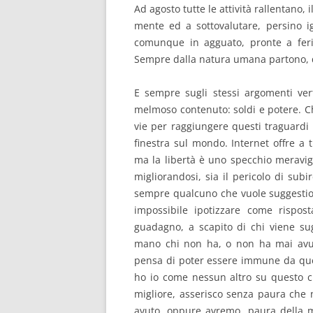
Ad agosto tutte le attività rallentano, 
mente ed a sottovalutare, persino 
comunque in agguato, pronte a ferire
Sempre dalla natura umana partono, 
E sempre sugli stessi argomenti vert
melmoso contenuto: soldi e potere. Ch
vie per raggiungere questi traguardi
finestra sul mondo. Internet offre a 
ma la libertà è uno specchio meravigli
migliorandosi, sia il pericolo di subi
sempre qualcuno che vuole suggestio
impossibile ipotizzare come rispos
guadagno, a scapito di chi viene su
mano chi non ha, o non ha mai avut
pensa di poter essere immune da ques
ho io come nessun altro su questo ch
migliore, asserisco senza paura che
avuto, oppure avremo, paura della m