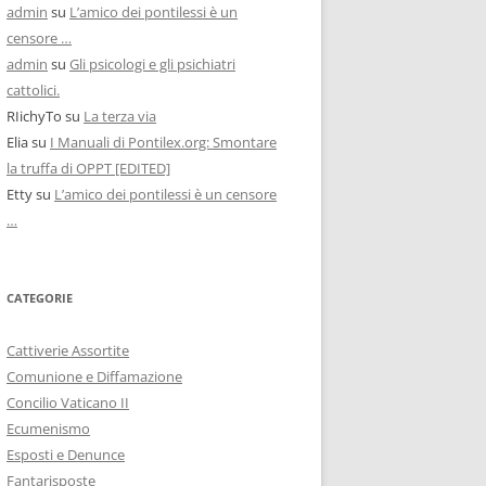
admin
su
L’amico dei pontilessi è un
censore …
admin
su
Gli psicologi e gli psichiatri
cattolici.
RIichyTo
su
La terza via
Elia
su
I Manuali di Pontilex.org: Smontare
la truffa di OPPT [EDITED]
Etty
su
L’amico dei pontilessi è un censore
…
CATEGORIE
Cattiverie Assortite
Comunione e Diffamazione
Concilio Vaticano II
Ecumenismo
Esposti e Denunce
Fantarisposte