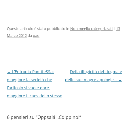
Questo articolo è stato pubblicato in
Non meglio categorizzati
il
13
Marzo 2012
da
pao
.
Navigazione
←
L’Entropia PontifeSSa:
Della illogicità del dogma e
articolo
maggiore la serietà che
delle sue magre apologie…
→
l’articolo si vuole dare,
maggiore il caos dello stesso
6 pensieri su “
Oppsalá ..Cdippino!
”