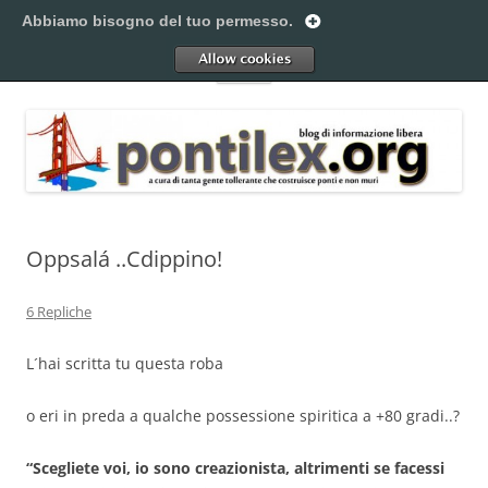
Vai
al
Abbiamo bisogno del tuo permesso.
Pontilex
contenuto
Creiamo ponti. Legalmente.
Allow
Menu
Oppsalá ..Cdippino!
6 Repliche
L´hai scritta tu questa roba
o eri in preda a qualche possessione spiritica a +80 gradi..?
“Scegliete voi, io sono creazionista, altrimenti se facessi