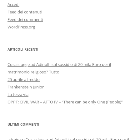
Accedi
Feed dei contenuti
Feed dei commenti
WordPress.org
ARTICOLI RECENTI
Cosa sfugge ad Adinolfi sul sussidio di 20 mila Euro per il
matrimonio religioso? Tutto.
25 aprile a freddo
Frankenstein Junior
La terza via
OPPT: CIVIL WAR – ATTO IV – “There can be only One (People)”
ULTIMI COMMENTI
admin
su
Cosa sfugge ad Adinolfi sul sussidio di 20 mila Euro per il