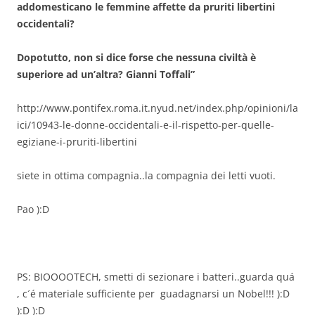
addomesticano le femmine affette da pruriti libertini
occidentali?
Dopotutto, non si dice forse che nessuna civiltà è
superiore ad un’altra? Gianni Toffali”
http://www.pontifex.roma.it.nyud.net/index.php/opinioni/la
ici/10943-le-donne-occidentali-e-il-rispetto-per-quelle-
egiziane-i-pruriti-libertini
siete in ottima compagnia..la compagnia dei letti vuoti.
Pao ):D
PS: BIOOOOTECH, smetti di sezionare i batteri..guarda quá
, c´é materiale sufficiente per guadagnarsi un Nobel!!! ):D
):D ):D