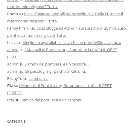
matrimonio religioso? Tutto.
Rocco
su
Cosa sfugge ad Adinolfi sul sussidio di 20 mila Euro per il
matrimonio religioso? Tutto.
Fanny Pirri Pi
su
Cosa sfugge ad Adinolfi sul sussidio di 20 mila Euro
per il matrimonio religioso? Tutto.
Lucia
su
Meglio un ayatollah in casa che un pontifeSSo alla porta
admin
su
I Manuali di Pontilex.org: Smontare la truffa di OPPT
[EDITED]
admin
su
L’amico dei pontilessi è un censore …
admin
su
Gli psicologi e gli psichiatri cattolici.
RIichyTo
su
La terza via
Elia
su
I Manuali di Pontilex.org: Smontare la truffa di OPPT
[EDITED]
Etty
su
L’amico dei pontilessi è un censore …
CATEGORIE