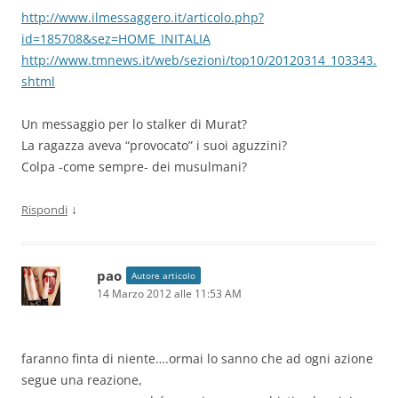
http://www.ilmessaggero.it/articolo.php?
id=185708&sez=HOME_INITALIA
http://www.tmnews.it/web/sezioni/top10/20120314_103343.
shtml
Un messaggio per lo stalker di Murat?
La ragazza aveva “provocato” i suoi aguzzini?
Colpa -come sempre- dei musulmani?
↓
Rispondi
pao
Autore articolo
14 Marzo 2012 alle 11:53 AM
faranno finta di niente….ormai lo sanno che ad ogni azione
segue una reazione,