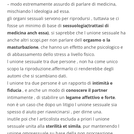
– modo estremamente assurdo di parlare di medicina,
mischiando l ideologia ad essa.
gli organi sessuali servono per riprodursi , tuttavia se ci
fosse un minimo di base di
sessuologia(trattasi di
medicina anch essa)
, si saprebbe che l unione sessuale ha
anche altri scopi,per non parlare dell
orgasmo o la
masturbazione
, che hanno un effetto anche psicologico e
di abbassamento dello stress a livello fisico.
l unione sessuale tra due persone , non ha come unico
scopo la riproduzione.affermarlo ci renderebbe degli
automi che si scambiano dati.
l unione tra due persone è un rapporto di
intimità e
fiducia
, e anche un modo di
conoscere il partner
intimamente , di stabilire un
legame affettivo e forte
.
non è un caso che dopo un litigio l unione sessuale sia
spesso d aiuto per riavvicinarsi , per dirne una.
inutile poi che l articolista escluda a priori l unione
sessuale unita alla
sterilità et simila
, pur mantenendo l
unione omosessuale su base della non procreazione.