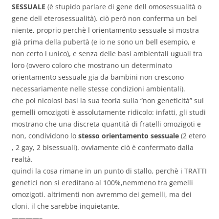
SESSUALE
(è stupido parlare di gene dell omosessualità o
gene dell eterosessualità). ciò però non conferma un bel
niente, proprio perchè l orientamento sessuale si mostra
già prima della pubertà (e io ne sono un bell esempio, e
non certo l unico), e senza delle basi ambientali uguali tra
loro (ovvero coloro che mostrano un determinato
orientamento sessuale gia da bambini non crescono
necessariamente nelle stesse condizioni ambientali).
che poi nicolosi basi la sua teoria sulla “non geneticità” sui
gemelli omozigoti è assolutamente ridicolo: infatti, gli studi
mostrano che una discreta quantità di fratelli omozigoti e
non, condividono lo
stesso orientamento sessuale
(2 etero
, 2 gay, 2 bisessuali). ovviamente ciò è confermato dalla
realtà.
quindi la cosa rimane in un punto di stallo, perchè i TRATTI
genetici non si ereditano al 100%,nemmeno tra gemelli
omozigoti. altrimenti non avremmo dei gemelli, ma dei
cloni. il che sarebbe inquietante.
————–