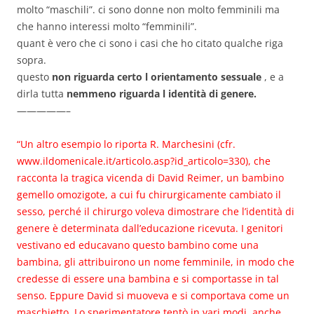
molto “maschili”. ci sono donne non molto femminili ma
che hanno interessi molto “femminili”.
quant è vero che ci sono i casi che ho citato qualche riga
sopra.
questo
non riguarda certo l orientamento sessuale
, e a
dirla tutta
nemmeno riguarda l identità di genere.
—————–
“Un altro esempio lo riporta R. Marchesini (cfr.
www.ildomenicale.it/articolo.asp?id_articolo=330), che
racconta la tragica vicenda di David Reimer, un bambino
gemello omozigote, a cui fu chirurgicamente cambiato il
sesso, perché il chirurgo voleva dimostrare che l’identità di
genere è determinata dall’educazione ricevuta. I genitori
vestivano ed educavano questo bambino come una
bambina, gli attribuirono un nome femminile, in modo che
credesse di essere una bambina e si comportasse in tal
senso. Eppure David si muoveva e si comportava come un
maschietto. Lo sperimentatore tentò in vari modi, anche