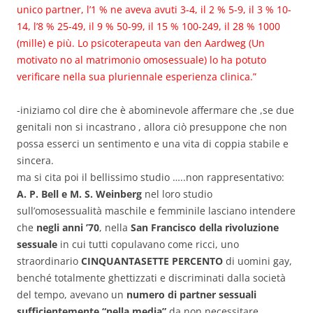
unico partner, l’1 % ne aveva avuti 3-4, il 2 % 5-9, il 3 % 10-
14, l’8 % 25-49, il 9 % 50-99, il 15 % 100-249, il 28 % 1000
(mille) e più. Lo psicoterapeuta van den Aardweg (Un
motivato no al matrimonio omosessuale) lo ha potuto
verificare nella sua pluriennale esperienza clinica.”
-iniziamo col dire che è abominevole affermare che ,se due
genitali non si incastrano , allora ciò presuppone che non
possa esserci un sentimento e una vita di coppia stabile e
sincera.
ma si cita poi il bellissimo studio …..non rappresentativo:
A. P. Bell e M. S. Weinberg
nel loro studio
sull’omosessualità maschile e femminile lasciano intendere
che
negli anni ’70
, nella
San Francisco della rivoluzione
sessuale
in cui tutti copulavano come ricci, uno
straordinario
CINQUANTASETTE PERCENTO
di uomini gay,
benché totalmente ghettizzati e discriminati dalla società
del tempo, avevano un
numero di partner sessuali
sufficientemente “nella media”
da non necessitare