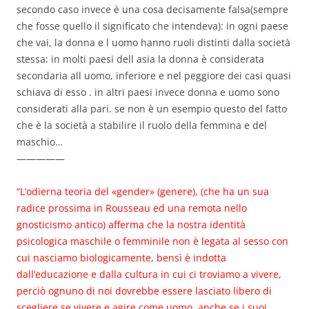
secondo caso invece è una cosa decisamente falsa(sempre
che fosse quello il significato che intendeva): in ogni paese
che vai, la donna e l uomo hanno ruoli distinti dalla società
stessa: in molti paesi dell asia la donna è considerata
secondaria all uomo, inferiore e nel peggiore dei casi quasi
schiava di esso . in altri paesi invece donna e uomo sono
considerati alla pari. se non è un esempio questo del fatto
che è la società a stabilire il ruolo della femmina e del
maschio…
—————
“L’odierna teoria del «gender» (genere), (che ha un sua
radice prossima in Rousseau ed una remota nello
gnosticismo antico) afferma che la nostra identità
psicologica maschile o femminile non è legata al sesso con
cui nasciamo biologicamente, bensì è indotta
dall’educazione e dalla cultura in cui ci troviamo a vivere,
perciò ognuno di noi dovrebbe essere lasciato libero di
scegliere se vivere e agire come uomo, anche se i suoi