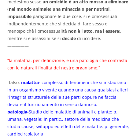
medesimo sesso.
un omicidio è un atto mosso a eliminare
(nel mondo animale) una minaccia o per nutrirsi
.
impossibile
paragonare le due cose. si è omosessuali
indipendentemente che si decida di fare sesso o
meno(poichè l omosessualità
non è l atto, ma l essere
),
mentre si è assassini se si
decide
di uccidere.
—————
“la malattia, per definizione, è una patologia che contrasta
con le naturali finalità del nostro organismo.”
-falso.
malattia-
complesso di fenomeni che si instaurano
in un organismo vivente quando una causa qualsiasi alteri
l’integrità strutturale delle sue parti oppure ne faccia
deviare il funzionamento in senso dannoso.
patologia
-Studio delle malattie di animali e piante: p.
umana, vegetale; in partic., settore della medicina che
studia cause, sviluppo ed effetti delle malattie: p. generale,
cardiocircolatoria