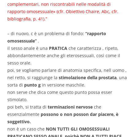
complementari, non riscontrabili nelle modalità di
rapporto omosessuale» (cfr. Obiettivo Chaire, Abc, cfr.
bibliografia, p. 41).”
– di nuovo, c è un problema di fondo:
“rapporto
omosessuale”
.
il sesso anale è una
PRATICA
che caratterizza , ripeto,
abbondantemente anche gli eterosessuali, così come il
sesso orale.
poi, se vogliamo parlare di anatomia specifica, nell uomo ,
nel retto, si raggiunge la
stimolazione della prostata
, una
sorta di
punto g
in versione maschile.
non serve che dica come questo punto possa esser
stimolato.
poi beh, si tratta di
terminazioni nervose
che
essenzialmente
possono o non posson dar piacere, è
soggettivo.
non è un caso che
NON TUTTI GLI OMOSESSUALI
PRATICANO SESSO ANALE. poichè NON A TUTTI PIACE.