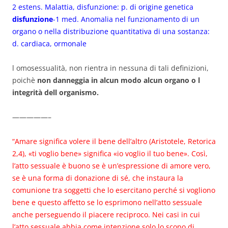
2 estens. Malattia, disfunzione: p. di origine genetica
disfunzione
-1 med. Anomalia nel funzionamento di un
organo o nella distribuzione quantitativa di una sostanza:
d. cardiaca, ormonale
l omosessualità, non rientra in nessuna di tali definizioni,
poichè
non danneggia in alcun modo alcun organo o l
integrità dell organismo.
—————–
“Amare significa volere il bene dell’altro (Aristotele, Retorica
2,4), «ti voglio bene» significa «io voglio il tuo bene». Così,
l’atto sessuale è buono se è un’espressione di amore vero,
se è una forma di donazione di sé, che instaura la
comunione tra soggetti che lo esercitano perché si vogliono
bene e questo affetto se lo esprimono nell’atto sessuale
anche perseguendo il piacere reciproco. Nei casi in cui
l’atto sessuale abbia come intenzione solo lo scopo di