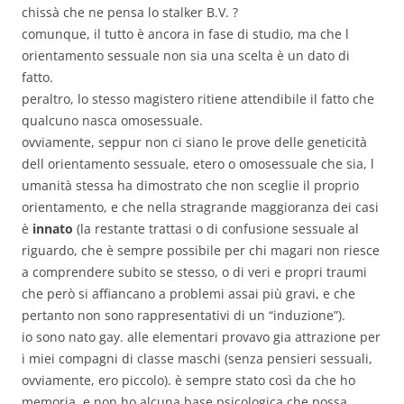
chissà che ne pensa lo stalker B.V. ?
comunque, il tutto è ancora in fase di studio, ma che l
orientamento sessuale non sia una scelta è un dato di
fatto.
peraltro, lo stesso magistero ritiene attendibile il fatto che
qualcuno nasca omosessuale.
ovviamente, seppur non ci siano le prove delle geneticità
dell orientamento sessuale, etero o omosessuale che sia, l
umanità stessa ha dimostrato che non sceglie il proprio
orientamento, e che nella stragrande maggioranza dei casi
è
innato
(la restante trattasi o di confusione sessuale al
riguardo, che è sempre possibile per chi magari non riesce
a comprendere subito se stesso, o di veri e propri traumi
che però si affiancano a problemi assai più gravi, e che
pertanto non sono rappresentativi di un “induzione”).
io sono nato gay. alle elementari provavo gia attrazione per
i miei compagni di classe maschi (senza pensieri sessuali,
ovviamente, ero piccolo). è sempre stato così da che ho
memoria, e non ho alcuna base psicologica che possa