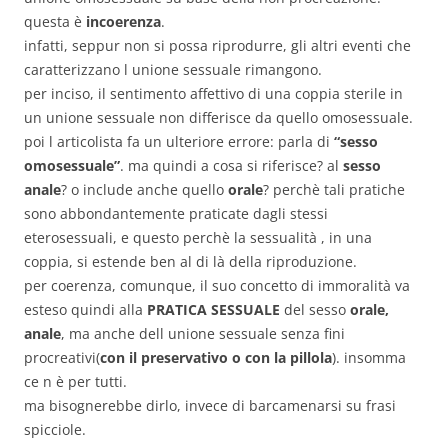
questa è
incoerenza
.
infatti, seppur non si possa riprodurre, gli altri eventi che
caratterizzano l unione sessuale rimangono.
per inciso, il sentimento affettivo di una coppia sterile in
un unione sessuale non differisce da quello omosessuale.
poi l articolista fa un ulteriore errore: parla di
“sesso
omosessuale”
. ma quindi a cosa si riferisce? al
sesso
anale
? o include anche quello
orale
? perchè tali pratiche
sono abbondantemente praticate dagli stessi
eterosessuali, e questo perchè la sessualità , in una
coppia, si estende ben al di là della riproduzione.
per coerenza, comunque, il suo concetto di immoralità va
esteso quindi alla
PRATICA SESSUALE
del sesso
orale,
anale
, ma anche dell unione sessuale senza fini
procreativi(
con il preservativo o con la pillola
). insomma
ce n è per tutti.
ma bisognerebbe dirlo, invece di barcamenarsi su frasi
spicciole.