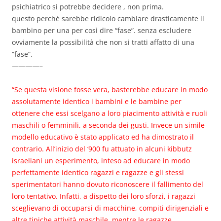
psichiatrico si potrebbe decidere , non prima.
questo perchè sarebbe ridicolo cambiare drasticamente il
bambino per una per così dire “fase”. senza escludere
ovviamente la possibilità che non si tratti affatto di una
“fase”.
————–
“Se questa visione fosse vera, basterebbe educare in modo
assolutamente identico i bambini e le bambine per
ottenere che essi scelgano a loro piacimento attività e ruoli
maschili o femminili, a seconda dei gusti. Invece un simile
modello educativo è stato applicato ed ha dimostrato il
contrario. All’inizio del ‘900 fu attuato in alcuni kibbutz
israeliani un esperimento, inteso ad educare in modo
perfettamente identico ragazzi e ragazze e gli stessi
sperimentatori hanno dovuto riconoscere il fallimento del
loro tentativo. Infatti, a dispetto dei loro sforzi, i ragazzi
sceglievano di occuparsi di macchine, compiti dirigenziali e
altre tipiche attività maschile, mentre le ragazze