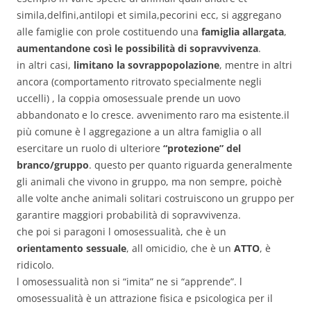
simila,delfini,antilopi et simila,pecorini ecc, si aggregano
alle famiglie con prole costituendo una
famiglia allargata
,
aumentandone così le possibilità di sopravvivenza
.
in altri casi,
limitano la sovrappopolazione
, mentre in altri
ancora (comportamento ritrovato specialmente negli
uccelli) , la coppia omosessuale prende un uovo
abbandonato e lo cresce. avvenimento raro ma esistente.il
più comune è l aggregazione a un altra famiglia o all
esercitare un ruolo di ulteriore
“protezione” del
branco/gruppo
. questo per quanto riguarda generalmente
gli animali che vivono in gruppo, ma non sempre, poichè
alle volte anche animali solitari costruiscono un gruppo per
garantire maggiori probabilità di sopravvivenza.
che poi si paragoni l omosessualità, che è un
orientamento sessuale
, all omicidio, che è un
ATTO
, è
ridicolo.
l omosessualità non si “imita” ne si “apprende”. l
omosessualità è un attrazione fisica e psicologica per il