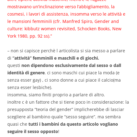
mostravano un’inclinazione verso l’abbigliamento, la
cosmesi, i lavori di assistenza, insomma verso le attività e
le mansioni femminili (cfr. Manfred Spiro, Gender and
culture: kibbutz women revisited, Schocken Books, New
York 1980, pp. 92 ss).”
– non si capisce perchè l articolista si sia messo a parlare
di
“attività” femminili e maschili e di giochi.
questi
non dipendono esclusivamente dal sesso o dall
identità di genere
. ci sono maschi cui piace la moda (e
senza esser gay) , ci sono donne a cui piace il calcio(ma
senza esser lesbiche).
insomma, siamo finiti proprio a parlare di altro.
inoltre c è un fattore che si tiene poco in considerazione: la
presupposta “teoria del gender” implicherebbe di lasciar
scegliere al bambino quale “sesso seguire”. ma sembra
quasi che
tutti i bambini da questo articolo vogliano
seguire il sesso opposto
!