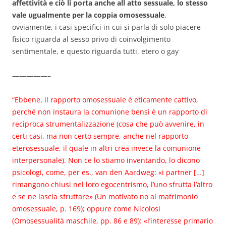
affettività e ciò li porta anche all atto sessuale, lo stesso
vale ugualmente per la coppia omosessuale
.
ovviamente, i casi specifici in cui si parla di solo piacere
fisico riguarda al sesso privo di coinvolgimento
sentimentale, e questo riguarda tutti, etero o gay
—————–
“Ebbene, il rapporto omosessuale è eticamente cattivo,
perché non instaura la comunione bensì è un rapporto di
reciproca strumentalizzazione (cosa che può avvenire, in
certi casi, ma non certo sempre, anche nel rapporto
eterosessuale, il quale in altri crea invece la comunione
interpersonale). Non ce lo stiamo inventando, lo dicono
psicologi, come, per es., van den Aardweg: «i partner […]
rimangono chiusi nel loro egocentrismo, l’uno sfrutta l’altro
e se ne lascia sfruttare» (Un motivato no al matrimonio
omosessuale, p. 169); oppure come Nicolosi
(Omosessualità maschile, pp. 86 e 89): «l’interesse primario