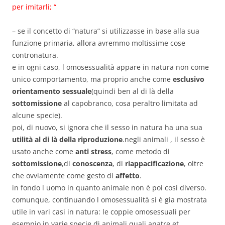
per imitarli; “
– se il concetto di “natura” si utilizzasse in base alla sua
funzione primaria, allora avremmo moltissime cose
contronatura.
e in ogni caso, l omosessualità appare in natura non come
unico comportamento, ma proprio anche come
esclusivo
orientamento sessuale
(quindi ben al di là della
sottomissione
al capobranco, cosa peraltro limitata ad
alcune specie).
poi, di nuovo, si ignora che il sesso in natura ha una sua
utilità al di là della riproduzione
.negli animali , il sesso è
usato anche come
anti stress
, come metodo di
sottomissione
,di
conoscenza
, di
riappacificazione
, oltre
che ovviamente come gesto di
affetto
.
in fondo l uomo in quanto animale non è poi così diverso.
comunque, continuando l omosessualità si è gia mostrata
utile in vari casi in natura: le coppie omosessuali per
esempio in varie specie di animali quali anatre et