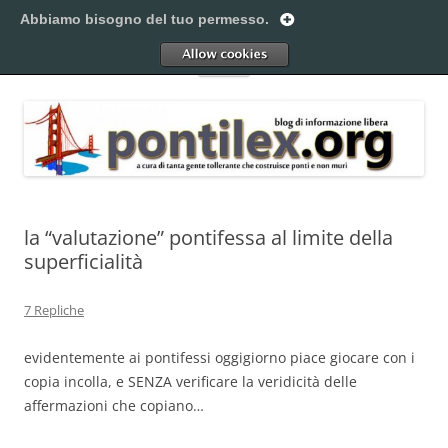
Vai
al
Abbiamo bisogno del tuo permesso.
Pontilex
contenuto
Creiamo ponti. Legalmente.
Allow
Menu
la “valutazione” pontifessa al limite della
superficialità
7 Repliche
evidentemente ai pontifessi oggigiorno piace giocare con i
copia incolla, e SENZA verificare la veridicità delle
affermazioni che copiano…