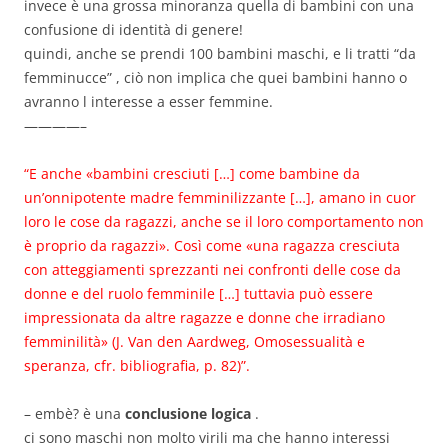
invece è una grossa minoranza quella di bambini con una
confusione di identità di genere!
quindi, anche se prendi 100 bambini maschi, e li tratti “da
femminucce” , ciò non implica che quei bambini hanno o
avranno l interesse a esser femmine.
————–
“E anche «bambini cresciuti […] come bambine da
un’onnipotente madre femminilizzante […], amano in cuor
loro le cose da ragazzi, anche se il loro comportamento non
è proprio da ragazzi». Così come «una ragazza cresciuta
con atteggiamenti sprezzanti nei confronti delle cose da
donne e del ruolo femminile […] tuttavia può essere
impressionata da altre ragazze e donne che irradiano
femminilità» (J. Van den Aardweg, Omosessualità e
speranza, cfr. bibliografia, p. 82)”.
– embè? è una
conclusione logica
.
ci sono maschi non molto virili ma che hanno interessi