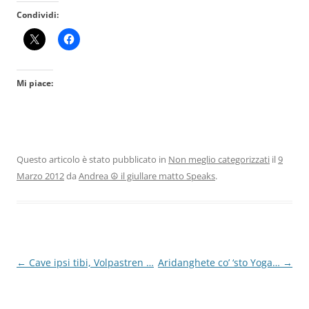
Condividi:
Mi piace:
Questo articolo è stato pubblicato in
Non meglio categorizzati
il
9
Marzo 2012
da
Andrea ☮ il giullare matto Speaks
.
Navigazione
←
Cave ipsi tibi, Volpastren …
Aridanghete co’ ‘sto Yoga…
→
articolo