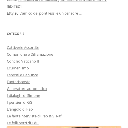
[EDITED]
Etty
su
L’amico dei pontilessi è un censore …
CATEGORIE
Cattiverie Assortite
Comunione e Diffamazione
Concilio Vaticano II
Ecumenismo
Esposti e Denunce
Fantarisposte
Generatore automatico
I dialoghi di Simone
I pensieri di GG
L'angolo di Pao
Le fantainterviste di Pao & S_Raf
Le folli notti di CdP