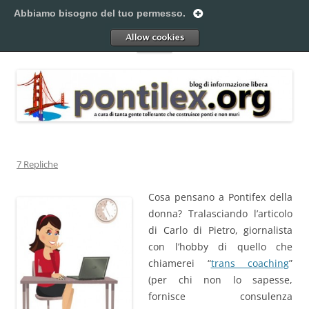
Vai
al
Abbiamo bisogno del tuo permesso.
Pontilex
contenuto
Creiamo ponti. Legalmente.
Allow
Menu
7 Repliche
Cosa pensano a Pontifex della
donna? Tralasciando l’articolo
di Carlo di Pietro, giornalista
con l’hobby di quello che
chiamerei “
trans coaching
”
(per chi non lo sapesse,
fornisce consulenza