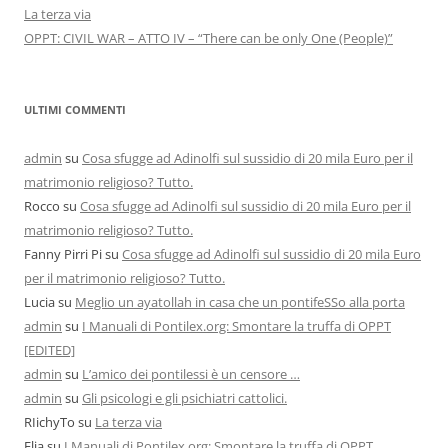
La terza via
OPPT: CIVIL WAR – ATTO IV – “There can be only One (People)”
ULTIMI COMMENTI
admin
su
Cosa sfugge ad Adinolfi sul sussidio di 20 mila Euro per il
matrimonio religioso? Tutto.
Rocco
su
Cosa sfugge ad Adinolfi sul sussidio di 20 mila Euro per il
matrimonio religioso? Tutto.
Fanny Pirri Pi
su
Cosa sfugge ad Adinolfi sul sussidio di 20 mila Euro
per il matrimonio religioso? Tutto.
Lucia
su
Meglio un ayatollah in casa che un pontifeSSo alla porta
admin
su
I Manuali di Pontilex.org: Smontare la truffa di OPPT
[EDITED]
admin
su
L’amico dei pontilessi è un censore …
admin
su
Gli psicologi e gli psichiatri cattolici.
RIichyTo
su
La terza via
Elia
su
I Manuali di Pontilex.org: Smontare la truffa di OPPT