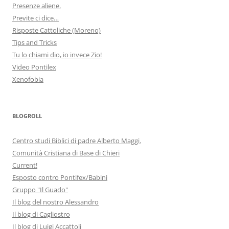
Presenze aliene.
Previte ci dice…
Risposte Cattoliche (Moreno)
Tips and Tricks
Tu lo chiami dio, io invece Zio!
Video Pontilex
Xenofobia
BLOGROLL
Centro studi Biblici di padre Alberto Maggi.
Comunità Cristiana di Base di Chieri
Current!
Esposto contro Pontifex/Babini
Gruppo "Il Guado"
Il blog del nostro Alessandro
Il blog di Cagliostro
Il blog di Luigi Accattoli