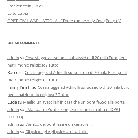
Frankenstein Junior
La terza via
OPPT: CIVIL WAR – ATTO IV – “There can be only One (People)”
ULTIMI COMMENTI
admin
su
Cosa sfugge ad Adinolfi sul sussidio di 20 mila Euro per il
matrimonio religioso? Tutto.
Rocco
su
Cosa sfugge ad Adinolfi sul sussidio di 20 mila Euro per il
matrimonio religioso? Tutto.
Fanny Pirri Pi
su
Cosa sfugge ad Adinolfi sul sussidio di 20 mila Euro
per il matrimonio religioso? Tutto.
Lucia
su
Meglio un ayatollah in casa che un pontifeSSo alla porta
admin
su
I Manuali di Pontilex.org: Smontare la truffa di OPPT
[EDITED]
admin
su
L’amico dei pontilessi è un censore …
admin
su
Gli psicologi e gli psichiatri cattolici.