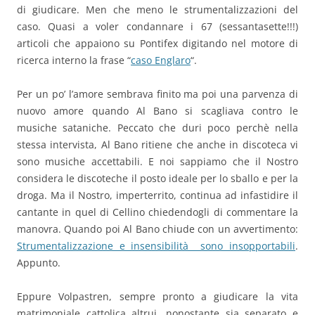
di giudicare. Men che meno le strumentalizzazioni del
caso. Quasi a voler condannare i 67 (sessantasette!!!)
articoli che appaiono su Pontifex digitando nel motore di
ricerca interno la frase “
caso Englaro
“.
Per un po’ l’amore sembrava finito ma poi una parvenza di
nuovo amore quando Al Bano si scagliava contro le
musiche sataniche. Peccato che duri poco perchè nella
stessa intervista, Al Bano ritiene che anche in discoteca vi
sono musiche accettabili. E noi sappiamo che il Nostro
considera le discoteche il posto ideale per lo sballo e per la
droga. Ma il Nostro, imperterrito, continua ad infastidire il
cantante in quel di Cellino chiedendogli di commentare la
manovra. Quando poi Al Bano chiude con un avvertimento:
Strumentalizzazione e insensibilità sono insopportabili
.
Appunto.
Eppure Volpastren, sempre pronto a giudicare la vita
matrimoniale cattolica altrui, nonostante sia separato e