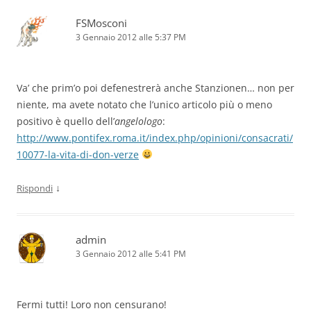
FSMosconi
3 Gennaio 2012 alle 5:37 PM
Va’ che prim’o poi defenestrerà anche Stanzionen… non per
niente, ma avete notato che l’unico articolo più o meno
positivo è quello dell’
angelologo
:
http://www.pontifex.roma.it/index.php/opinioni/consacrati/
10077-la-vita-di-don-verze
↓
Rispondi
admin
3 Gennaio 2012 alle 5:41 PM
Fermi tutti! Loro non censurano!