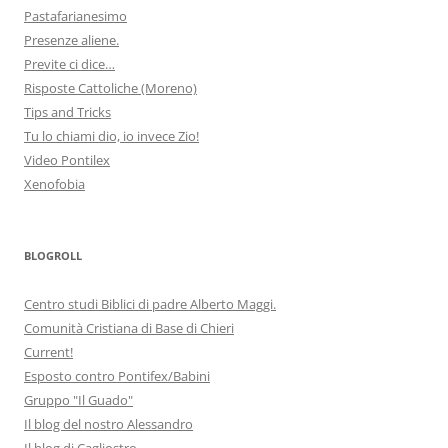
Pastafarianesimo
Presenze aliene.
Previte ci dice…
Risposte Cattoliche (Moreno)
Tips and Tricks
Tu lo chiami dio, io invece Zio!
Video Pontilex
Xenofobia
BLOGROLL
Centro studi Biblici di padre Alberto Maggi.
Comunità Cristiana di Base di Chieri
Current!
Esposto contro Pontifex/Babini
Gruppo "Il Guado"
Il blog del nostro Alessandro
Il blog di Cagliostro