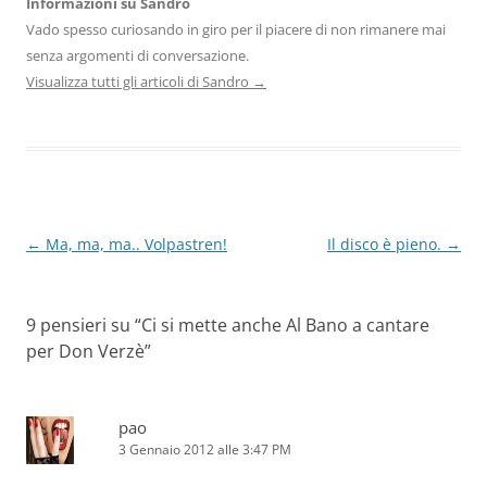
Informazioni su Sandro
Vado spesso curiosando in giro per il piacere di non rimanere mai
senza argomenti di conversazione.
Visualizza tutti gli articoli di Sandro
→
Navigazione
←
Ma, ma, ma.. Volpastren!
Il disco è pieno.
→
articolo
9 pensieri su “
Ci si mette anche Al Bano a cantare
per Don Verzè
”
pao
3 Gennaio 2012 alle 3:47 PM