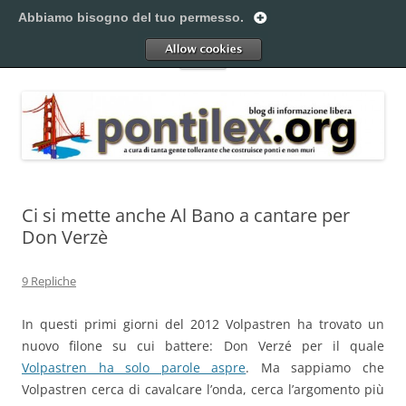
Vai
al
Abbiamo bisogno del tuo permesso.
Pontilex
contenuto
Creiamo ponti. Legalmente.
Allow
Menu
Ci si mette anche Al Bano a cantare per
Don Verzè
9 Repliche
In questi primi giorni del 2012 Volpastren ha trovato un
nuovo filone su cui battere: Don Verzé per il quale
Volpastren ha solo parole aspre
. Ma sappiamo che
Volpastren cerca di cavalcare l’onda, cerca l’argomento più