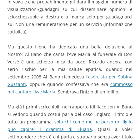
in voga e che probabilmente gli darà il maggior numero di
visualizzazioni/guadagni su cui disseminare opinioni e
sciocchezzuole a destra e a manca solo per guadagnarci
su. Non una remunerazione per un servizio (informazione
cattolica).
Ma questo filone ha dedicato una bella delusione al
Nostro: Al Bano che canta l’Ave Maria al funerale di Don
Verzè è uno scherzo mica da poco. Ricordo ancora, con
serio rischio per la mia salute epatica, quando nel
settembre 2008 Al Bano richiedeva l’
esorcista per Sabina
Guzzanti
, oppure quando confessava che era
commosso
nel cantare l’Ave Maria
. Sembrava l’inizio di un idillio.
Ma già i primi scricchiolii nel rapporto idilliaco con Al Bano
si vedono quando costui parla del caso Englaro. Il titolo è
tutto un programma:
solo chi come me ha perso un figlio
può capire il dramma di Eluana
. Quasi a voler
sottintendere che c’è chi parla e straparla senza aver titolo