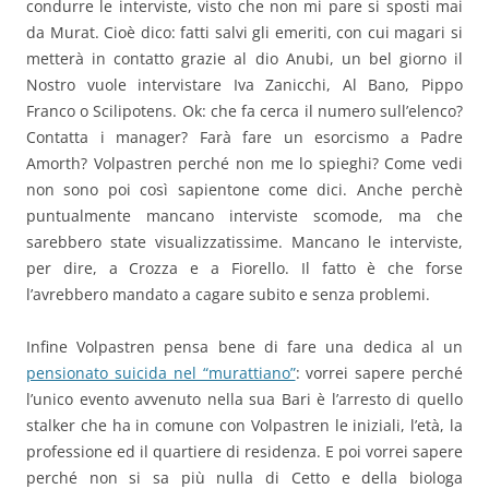
condurre le interviste, visto che non mi pare si sposti mai
da Murat. Cioè dico: fatti salvi gli emeriti, con cui magari si
metterà in contatto grazie al dio Anubi, un bel giorno il
Nostro vuole intervistare Iva Zanicchi, Al Bano, Pippo
Franco o Scilipotens. Ok: che fa cerca il numero sull’elenco?
Contatta i manager? Farà fare un esorcismo a Padre
Amorth? Volpastren perché non me lo spieghi? Come vedi
non sono poi così sapientone come dici. Anche perchè
puntualmente mancano interviste scomode, ma che
sarebbero state visualizzatissime. Mancano le interviste,
per dire, a Crozza e a Fiorello. Il fatto è che forse
l’avrebbero mandato a cagare subito e senza problemi.
Infine Volpastren pensa bene di fare una dedica al un
pensionato suicida nel “murattiano”
: vorrei sapere perché
l’unico evento avvenuto nella sua Bari è l’arresto di quello
stalker che ha in comune con Volpastren le iniziali, l’età, la
professione ed il quartiere di residenza. E poi vorrei sapere
perché non si sa più nulla di Cetto e della biologa