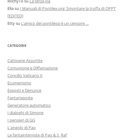
RIichyTo
su
La terza via
Elia
su
I Manuali di Pontilex.org: Smontare la truffa di OPPT
[EDITED]
Etty
su
L’amico dei pontilessi è un censore …
CATEGORIE
Cattiverie Assortite
Comunione e Diffamazione
Concilio Vaticano II
Ecumenismo
Esposti e Denunce
Fantarisposte
Generatore automatico
I dialoghi di Simone
I pensieri di GG
L'angolo di Pao
Le fantainterviste di Pao & S_Raf