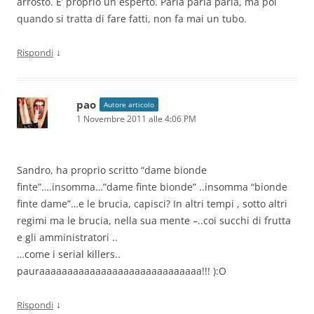
arrosto. E’ proprio un esperto. Parla parla parla, ma poi
quando si tratta di fare fatti, non fa mai un tubo.
↓
Rispondi
pao
Autore articolo
1 Novembre 2011 alle 4:06 PM
Sandro, ha proprio scritto “dame bionde
finte”….insomma…”dame finte bionde” ..insomma “bionde
finte dame”…e le brucia, capisci? In altri tempi , sotto altri
regimi ma le brucia, nella sua mente –..coi succhi di frutta
e gli amministratori ..
…come i serial killers..
pauraaaaaaaaaaaaaaaaaaaaaaaaaaaaa!!! ):O
↓
Rispondi