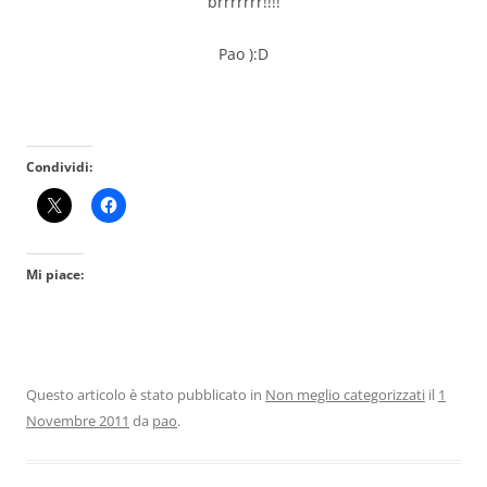
brrrrrrr!!!!
Pao ):D
Condividi:
Mi piace:
Questo articolo è stato pubblicato in
Non meglio categorizzati
il
1
Novembre 2011
da
pao
.