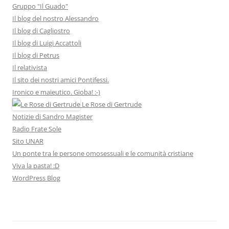
Gruppo "Il Guado"
Il blog del nostro Alessandro
Il blog di Cagliostro
Il blog di Luigi Accattoli
Il blog di Petrus
Il relativista
Il sito dei nostri amici Pontifessi.
Ironico e maieutico. Gioba! :-)
Le Rose di Gertrude
Notizie di Sandro Magister
Radio Frate Sole
Sito UNAR
Un ponte tra le persone omosessuali e le comunità cristiane
Viva la pasta! :D
WordPress Blog