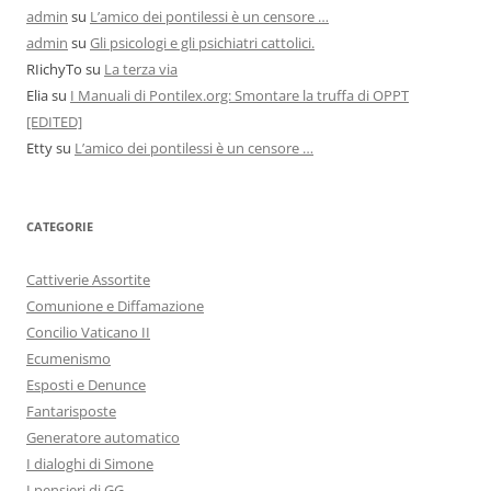
admin
su
L’amico dei pontilessi è un censore …
admin
su
Gli psicologi e gli psichiatri cattolici.
RIichyTo
su
La terza via
Elia
su
I Manuali di Pontilex.org: Smontare la truffa di OPPT
[EDITED]
Etty
su
L’amico dei pontilessi è un censore …
CATEGORIE
Cattiverie Assortite
Comunione e Diffamazione
Concilio Vaticano II
Ecumenismo
Esposti e Denunce
Fantarisposte
Generatore automatico
I dialoghi di Simone
I pensieri di GG