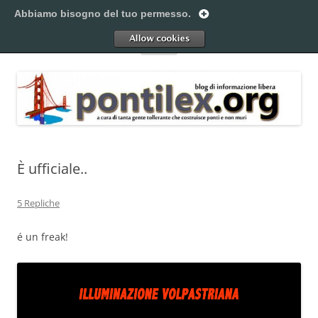
Vai
al
Abbiamo bisogno del tuo permesso.
Pontilex
contenuto
Creiamo ponti. Legalmente.
Allow
Menu
È ufficiale..
5 Repliche
é un freak!