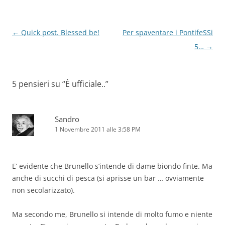
Navigazione
←
Quick post. Blessed be!
Per spaventare i PontifeSSi
articolo
5…
→
5 pensieri su “
È ufficiale..
”
Sandro
1 Novembre 2011 alle 3:58 PM
E’ evidente che Brunello s’intende di dame biondo finte. Ma
anche di succhi di pesca (si aprisse un bar … ovviamente
non secolarizzato).
Ma secondo me, Brunello si intende di molto fumo e niente