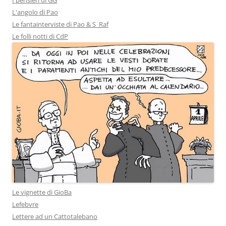
I pensieri di GG
L'angolo di Pao
Le fantainterviste di Pao & S_Raf
Le folli notti di CdP
Le vignette di GioBa
Lefebvre
Lettere ad un Cattotalebano