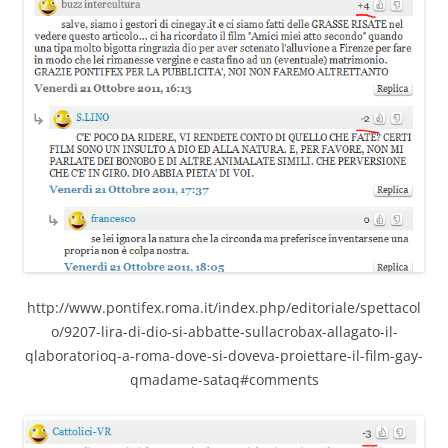
http://www.pontifex.roma.it/index.php/editoriale/spettacol
o/9207-lira-di-dio-si-abbatte-sullacrobax-allagato-il-
qlaboratorioq-a-roma-dove-si-doveva-proiettare-il-film-gay-
qmadame-sataq#comments