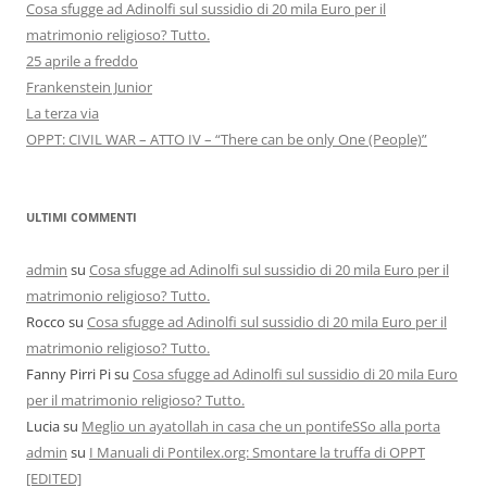
Cosa sfugge ad Adinolfi sul sussidio di 20 mila Euro per il
matrimonio religioso? Tutto.
25 aprile a freddo
Frankenstein Junior
La terza via
OPPT: CIVIL WAR – ATTO IV – “There can be only One (People)”
ULTIMI COMMENTI
admin
su
Cosa sfugge ad Adinolfi sul sussidio di 20 mila Euro per il
matrimonio religioso? Tutto.
Rocco
su
Cosa sfugge ad Adinolfi sul sussidio di 20 mila Euro per il
matrimonio religioso? Tutto.
Fanny Pirri Pi
su
Cosa sfugge ad Adinolfi sul sussidio di 20 mila Euro
per il matrimonio religioso? Tutto.
Lucia
su
Meglio un ayatollah in casa che un pontifeSSo alla porta
admin
su
I Manuali di Pontilex.org: Smontare la truffa di OPPT
[EDITED]