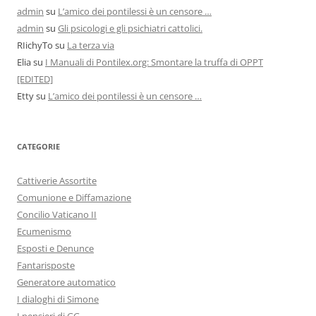
admin
su
L’amico dei pontilessi è un censore …
admin
su
Gli psicologi e gli psichiatri cattolici.
RIichyTo
su
La terza via
Elia
su
I Manuali di Pontilex.org: Smontare la truffa di OPPT
[EDITED]
Etty
su
L’amico dei pontilessi è un censore …
CATEGORIE
Cattiverie Assortite
Comunione e Diffamazione
Concilio Vaticano II
Ecumenismo
Esposti e Denunce
Fantarisposte
Generatore automatico
I dialoghi di Simone