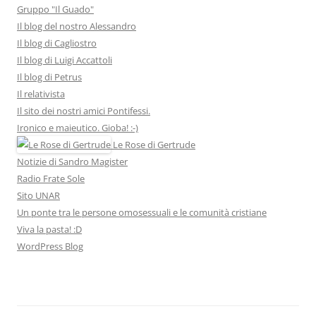
Gruppo "Il Guado"
Il blog del nostro Alessandro
Il blog di Cagliostro
Il blog di Luigi Accattoli
Il blog di Petrus
Il relativista
Il sito dei nostri amici Pontifessi.
Ironico e maieutico. Gioba! :-)
Le Rose di Gertrude
Notizie di Sandro Magister
Radio Frate Sole
Sito UNAR
Un ponte tra le persone omosessuali e le comunità cristiane
Viva la pasta! :D
WordPress Blog