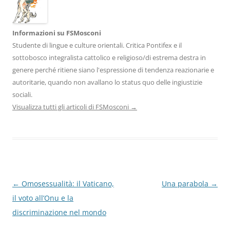
Informazioni su FSMosconi
Studente di lingue e culture orientali. Critica Pontifex e il
sottobosco integralista cattolico e religioso/di estrema destra in
genere perché ritiene siano l'espressione di tendenza reazionarie e
autoritarie, quando non avallano lo status quo delle ingiustizie
sociali.
Visualizza tutti gli articoli di FSMosconi
→
Navigazione
←
Omosessualità: il Vaticano,
Una parabola
→
articolo
il voto all’Onu e la
discriminazione nel mondo