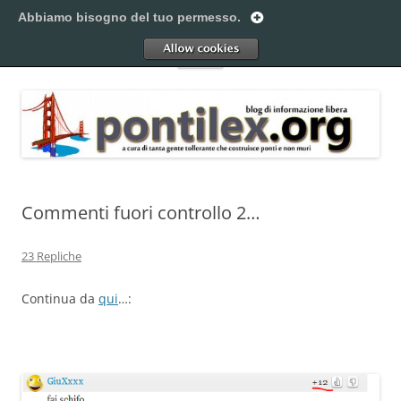
Vai
al
Abbiamo bisogno del tuo permesso.
Pontilex
contenuto
Creiamo ponti. Legalmente.
Allow
Menu
Commenti fuori controllo 2…
23 Repliche
Continua da
qui
…: