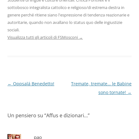
Studente di lingue e culture orientali. Critica Pontifex e il
sottobosco integralista cattolico e religioso/di estrema destra in
genere perché ritiene siano l'espressione di tendenza reazionarie e
autoritarie, quando non avallano lo status quo delle ingiustizie
sociali.
Visualizza tutti gli articoli di FSMosconi
→
Navigazione
←
Oppsalá Benedetto!
Tremate, tremate… le Babine
articolo
sono tornate!
→
Un pensiero su “
Affus e dizionari…
”
pao