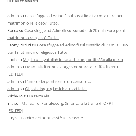
ULTIMI COMMENTI
admin
su
Cosa sfugge ad Adinolfi sul sussidio di 20 mila Euro per il
matrimonio religioso? Tutto.
Rocco
su
Cosa sfugge ad Adinolfi sul sussidio di 20 mila Euro per il
matrimonio religioso? Tutto.
Fanny Pirri Pi
su
Cosa sfugge ad Adinolfi sul sussidio di 20 mila Euro
per il matrimonio religioso? Tutto.
Lucia
su
Meglio un ayatollah in casa che un pontifeSSo alla porta
admin
su
I Manuali di Pontilex.org: Smontare la truffa di OPPT
[EDITED]
admin
su
L’amico dei pontilessi è un censore …
admin
su
Gli psicologi e gli psichiatri cattolici.
RIichyTo
su
La terza via
Elia
su
I Manuali di Pontilex.org: Smontare la truffa di OPPT
[EDITED]
Etty
su
L’amico dei pontilessi è un censore …