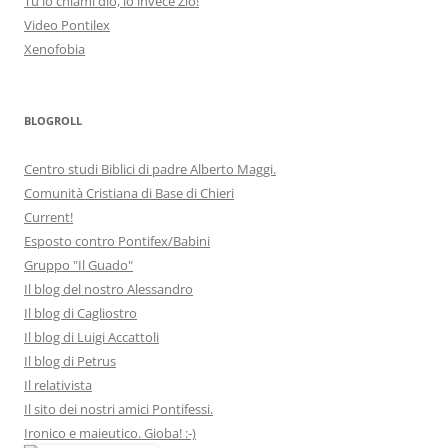
Tu lo chiami dio, io invece Zio!
Video Pontilex
Xenofobia
BLOGROLL
Centro studi Biblici di padre Alberto Maggi.
Comunità Cristiana di Base di Chieri
Current!
Esposto contro Pontifex/Babini
Gruppo "Il Guado"
Il blog del nostro Alessandro
Il blog di Cagliostro
Il blog di Luigi Accattoli
Il blog di Petrus
Il relativista
Il sito dei nostri amici Pontifessi.
Ironico e maieutico. Gioba! :-)