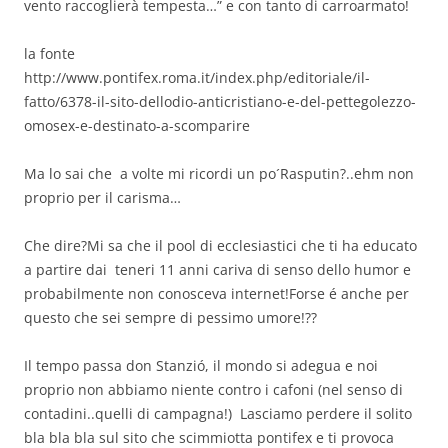
vento raccoglierà tempesta…” e con tanto di carroarmato!
la fonte
http://www.pontifex.roma.it/index.php/editoriale/il-
fatto/6378-il-sito-dellodio-anticristiano-e-del-pettegolezzo-
omosex-e-destinato-a-scomparire
Ma lo sai che a volte mi ricordi un po´Rasputin?..ehm non
proprio per il carisma…
Che dire?Mi sa che il pool di ecclesiastici che ti ha educato
a partire dai teneri 11 anni cariva di senso dello humor e
probabilmente non conosceva internet!Forse é anche per
questo che sei sempre di pessimo umore!??
Il tempo passa don Stanzió, il mondo si adegua e noi
proprio non abbiamo niente contro i cafoni (nel senso di
contadini..quelli di campagna!) Lasciamo perdere il solito
bla bla bla sul sito che scimmiotta pontifex e ti provoca