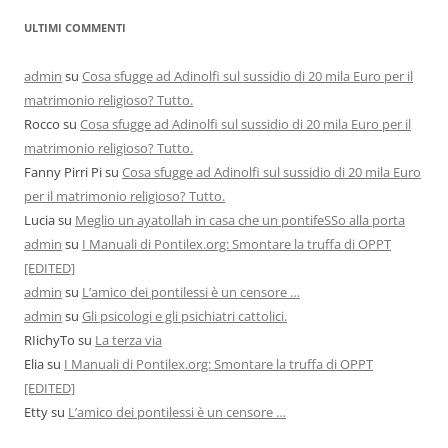
ULTIMI COMMENTI
admin
su
Cosa sfugge ad Adinolfi sul sussidio di 20 mila Euro per il
matrimonio religioso? Tutto.
Rocco
su
Cosa sfugge ad Adinolfi sul sussidio di 20 mila Euro per il
matrimonio religioso? Tutto.
Fanny Pirri Pi
su
Cosa sfugge ad Adinolfi sul sussidio di 20 mila Euro
per il matrimonio religioso? Tutto.
Lucia
su
Meglio un ayatollah in casa che un pontifeSSo alla porta
admin
su
I Manuali di Pontilex.org: Smontare la truffa di OPPT
[EDITED]
admin
su
L’amico dei pontilessi è un censore …
admin
su
Gli psicologi e gli psichiatri cattolici.
RIichyTo
su
La terza via
Elia
su
I Manuali di Pontilex.org: Smontare la truffa di OPPT
[EDITED]
Etty
su
L’amico dei pontilessi è un censore …