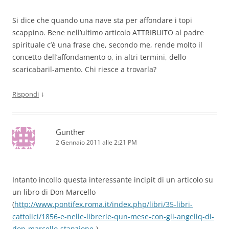
Si dice che quando una nave sta per affondare i topi
scappino. Bene nell’ultimo articolo ATTRIBUITO al padre
spirituale c’è una frase che, secondo me, rende molto il
concetto dell’affondamento o, in altri termini, dello
scaricabaril-amento. Chi riesce a trovarla?
↓
Rispondi
Gunther
2 Gennaio 2011 alle 2:21 PM
Intanto incollo questa interessante incipit di un articolo su
un libro di Don Marcello
(
http://www.pontifex.roma.it/index.php/libri/35-libri-
cattolici/1856-e-nelle-librerie-qun-mese-con-gli-angeliq-di-
don-marcello-stanzione-
)