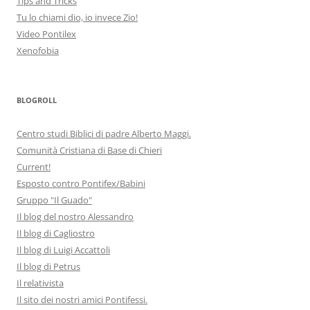
Tips and Tricks
Tu lo chiami dio, io invece Zio!
Video Pontilex
Xenofobia
BLOGROLL
Centro studi Biblici di padre Alberto Maggi.
Comunità Cristiana di Base di Chieri
Current!
Esposto contro Pontifex/Babini
Gruppo "Il Guado"
Il blog del nostro Alessandro
Il blog di Cagliostro
Il blog di Luigi Accattoli
Il blog di Petrus
Il relativista
Il sito dei nostri amici Pontifessi.