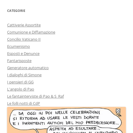
CATEGORIE
Cattiverie Assortite
Comunione e Diffamazione
Concilio Vaticano II
Ecumenismo
Esposti e Denunce
Fantarisposte
Generatore automatico
I dialoghi di Simone
I pensieri di GG
L'angolo di Pao
Le fantainterviste di Pao & S_Raf
Le folli notti di CdP