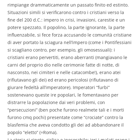
rimpiange drammaticamente un passato finito ed estinto.
Situazioni simili si verificarono contro i cristiani verso la
fine del 200 d.C.: impero in crisi, invasioni, carestie e un
potere spezzato. Il popolino, la parte ignorante, la parte
influenzabile, si fece forza accusando le comunità cristiane
di aver portato la sciagura nell’impero (come i Pontifessiani
si scagliano contro, per esempio, gli omosessuali): i
cristiani erano pervertiti, erano aberranti (mangiavano le
carni del proprio dio nelle cerimonie fatte di notte, di
nasconsto, nei cimiteri e nelle catacombe!), erano atei
(rifiutavano gli dei) ed erano pericolosi (rifiutavano di
giurare fedeltà all’imperatore). Imperatori “furbi”
sostenevano queste ire popolari, le fomentavano per
distrarre la popolazione dai veri problemi, con
“persecuzioni” (ben poche furono realmete tali e i morti
furono cmq pochi) presentate come “crociate” contro la
blasfemia che aveva condotto gli dei ad abbandonare il
popolo “eletto” (=Roma).
La storia si ripete, ciclica e inesorabile: ieri i malati erano i