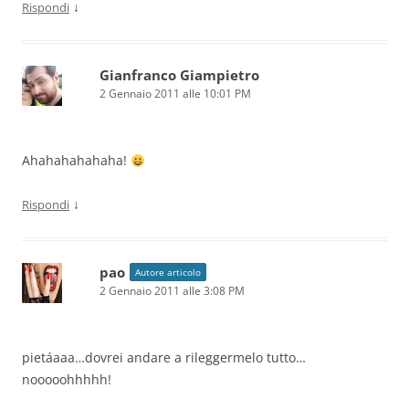
↓
Rispondi
Gianfranco Giampietro
2 Gennaio 2011 alle 10:01 PM
Ahahahahahaha!
↓
Rispondi
pao
Autore articolo
2 Gennaio 2011 alle 3:08 PM
pietáaaa…dovrei andare a rileggermelo tutto…
nooooohhhhh!