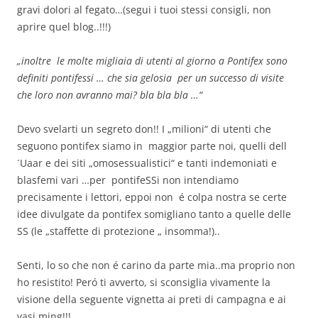
gravi dolori al fegato…(segui i tuoi stessi consigli, non
aprire quel blog..!!!)
„inoltre le molte migliaia di utenti al giorno a Pontifex sono
definiti pontifessi … che sia gelosia per un successo di visite
che loro non avranno mai? bla bla bla …“
Devo svelarti un segreto don!! I „milioni“ di utenti che
seguono pontifex siamo in maggior parte noi, quelli dell
´Uaar e dei siti „omosessualistici“ e tanti indemoniati e
blasfemi vari …per pontifeSSi non intendiamo
precisamente i lettori, eppoi non é colpa nostra se certe
idee divulgate da pontifex somigliano tanto a quelle delle
SS (le „staffette di protezione „ insomma!)..
Senti, lo so che non é carino da parte mia..ma proprio non
ho resistito! Peró ti avverto, si sconsiglia vivamente la
visione della seguente vignetta ai preti di campagna e ai
vasi ming!!!