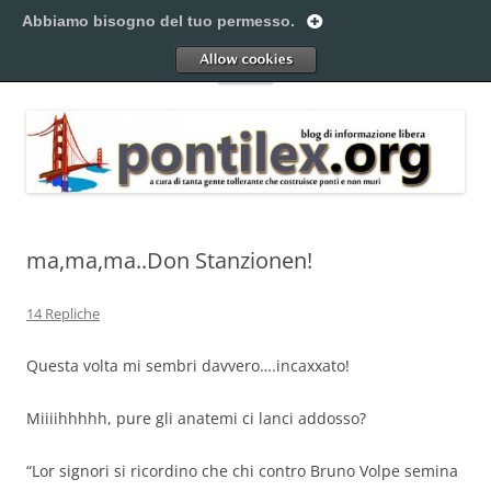
Vai
al
Abbiamo bisogno del tuo permesso.
Pontilex
contenuto
Creiamo ponti. Legalmente.
Allow
Menu
ma,ma,ma..Don Stanzionen!
14 Repliche
Questa volta mi sembri davvero….
incaxxato!
Miiiihhhhh, pure gli anatemi ci lanci addosso?
“Lor signori si ricordino che chi contro Bruno Volpe semina