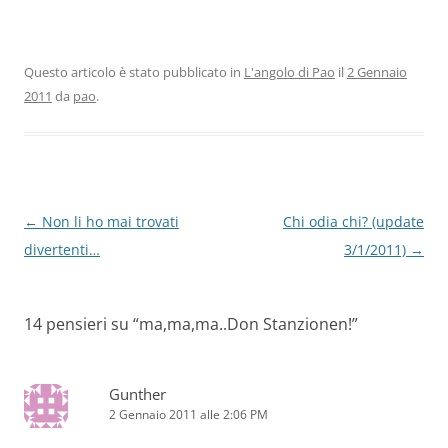
Questo articolo è stato pubblicato in
L'angolo di Pao
il
2 Gennaio
2011
da
pao
.
Navigazione
←
Non li ho mai trovati
Chi odia chi? (update
articolo
divertenti…
3/1/2011)
→
14 pensieri su “
ma,ma,ma..Don Stanzionen!
”
Gunther
2 Gennaio 2011 alle 2:06 PM