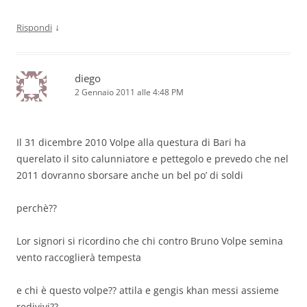
↓
Rispondi
diego
2 Gennaio 2011 alle 4:48 PM
Il 31 dicembre 2010 Volpe alla questura di Bari ha
querelato il sito calunniatore e pettegolo e prevedo che nel
2011 dovranno sborsare anche un bel po’ di soldi
perchè??
Lor signori si ricordino che chi contro Bruno Volpe semina
vento raccoglierà tempesta
e chi è questo volpe?? attila e gengis khan messi assieme
redivivi??