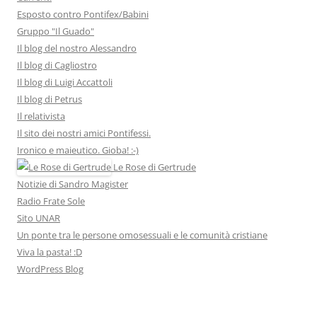
Esposto contro Pontifex/Babini
Gruppo "Il Guado"
Il blog del nostro Alessandro
Il blog di Cagliostro
Il blog di Luigi Accattoli
Il blog di Petrus
Il relativista
Il sito dei nostri amici Pontifessi.
Ironico e maieutico. Gioba! :-)
Le Rose di Gertrude
Notizie di Sandro Magister
Radio Frate Sole
Sito UNAR
Un ponte tra le persone omosessuali e le comunità cristiane
Viva la pasta! :D
WordPress Blog