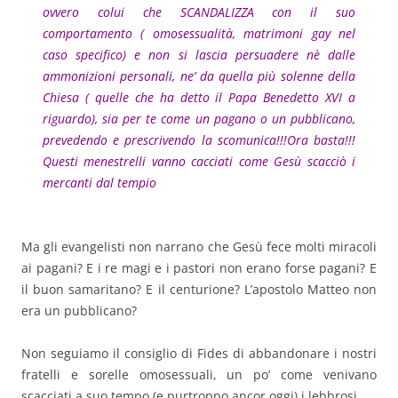
ovvero colui che SCANDALIZZA con il suo
comportamento ( omosessualità, matrimoni gay nel
caso specifico) e non si lascia persuadere nè dalle
ammonizioni personali, ne’ da quella più solenne della
Chiesa ( quelle che ha detto il Papa Benedetto XVI a
riguardo), sia per te come un pagano o un pubblicano,
prevedendo e prescrivendo la scomunica!!!
Ora basta!!!
Questi menestrelli vanno cacciati come Gesù scacciò i
mercanti dal tempio
Ma gli evangelisti non narrano che Gesù fece molti miracoli
ai pagani? E i re magi e i pastori non erano forse pagani? E
il buon samaritano? E il centurione? L’apostolo Matteo non
era un pubblicano?
Non seguiamo il consiglio di Fides di abbandonare i nostri
fratelli e sorelle omosessuali, un po’ come venivano
scacciati a suo tempo (e purtroppo ancor oggi) i lebbrosi.