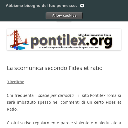
Vai
al
Abbiamo bisogno del tuo permesso.
Pontilex
contenuto
Creiamo ponti. Legalmente.
Allow
Menu
La scomunica secondo Fides et ratio
3 Repliche
Chi frequenta –
specie per curiosità
– il sito Pontifex.roma si
sarà imbattuto spesso nei commenti di un certo Fides et
Ratio.
Costui scrive regolarmente parole violente e maleducate a