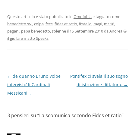
Questo articolo è stato pubblicato in
Omofobia
e taggato come
benedetto xvi
,
colpa
,
fece
,
fides et ratio
,
fratello
,
magi
,
mt 18
,
pagani
,
papa benedetto
,
solenne
il
15 Settembre 2010
da
Andrea ☮
il giullare matto Speaks
Navigazione
←
de quanno Bruno Volpe
Pontifex ci svela il suo sogno
articolo
intervisto’ li Cardinali
di istruzione-dittatura.
→
Messicani…
3 pensieri su “
La scomunica secondo Fides et ratio
”