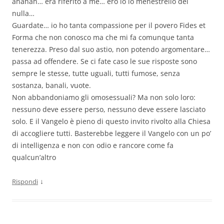
ahahah… era riferito a me… ero io io menestrello del
nulla…
Guardate… io ho tanta compassione per il povero Fides et
Forma che non conosco ma che mi fa comunque tanta
tenerezza. Preso dal suo astio, non potendo argomentare…
passa ad offendere. Se ci fate caso le sue risposte sono
sempre le stesse, tutte uguali, tutti fumose, senza
sostanza, banali, vuote.
Non abbandoniamo gli omosessuali? Ma non solo loro:
nessuno deve essere perso, nessuno deve essere lasciato
solo. E il Vangelo è pieno di questo invito rivolto alla Chiesa
di accogliere tutti. Basterebbe leggere il Vangelo con un po’
di intelligenza e non con odio e rancore come fa
qualcun’altro
↓
Rispondi