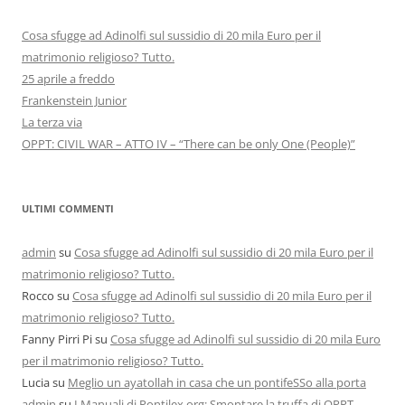
Cosa sfugge ad Adinolfi sul sussidio di 20 mila Euro per il
matrimonio religioso? Tutto.
25 aprile a freddo
Frankenstein Junior
La terza via
OPPT: CIVIL WAR – ATTO IV – “There can be only One (People)”
ULTIMI COMMENTI
admin
su
Cosa sfugge ad Adinolfi sul sussidio di 20 mila Euro per il
matrimonio religioso? Tutto.
Rocco
su
Cosa sfugge ad Adinolfi sul sussidio di 20 mila Euro per il
matrimonio religioso? Tutto.
Fanny Pirri Pi
su
Cosa sfugge ad Adinolfi sul sussidio di 20 mila Euro
per il matrimonio religioso? Tutto.
Lucia
su
Meglio un ayatollah in casa che un pontifeSSo alla porta
admin
su
I Manuali di Pontilex.org: Smontare la truffa di OPPT