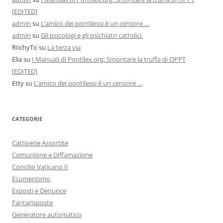
[EDITED]
admin
su
L’amico dei pontilessi è un censore …
admin
su
Gli psicologi e gli psichiatri cattolici.
RIichyTo
su
La terza via
Elia
su
I Manuali di Pontilex.org: Smontare la truffa di OPPT
[EDITED]
Etty
su
L’amico dei pontilessi è un censore …
CATEGORIE
Cattiverie Assortite
Comunione e Diffamazione
Concilio Vaticano II
Ecumenismo
Esposti e Denunce
Fantarisposte
Generatore automatico