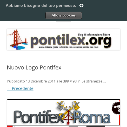
Vai
al
Abbiamo bisogno del tuo permesso.
Pontilex
contenuto
Creiamo ponti. Legalmente.
Allow
Menu
Nuovo Logo Pontifex
Pubblicato
13 Dicembre 2011
alle
399 × 98
in
Le stranezze…
.
← Precedente