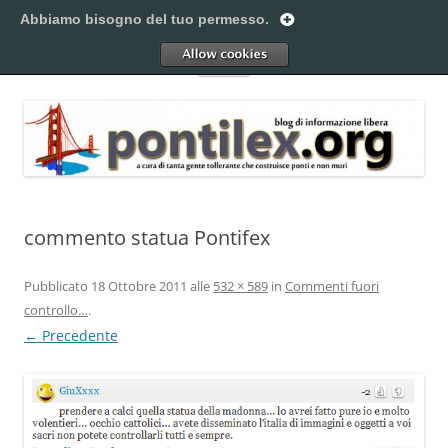
Vai
al
Abbiamo bisogno del tuo permesso.
Pontilex
contenuto
Creiamo ponti. Legalmente.
Allow
Menu
commento statua Pontifex
Pubblicato
18 Ottobre 2011
alle
532 × 589
in
Commenti fuori
controllo…
.
← Precedente