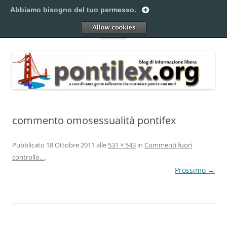
Vai
al
Abbiamo bisogno del tuo permesso.
Pontilex
contenuto
Creiamo ponti. Legalmente.
Allow
Menu
commento omosessualità pontifex
Pubblicato
18 Ottobre 2011
alle
531 × 543
in
Commenti fuori
controllo…
.
Prossimo →