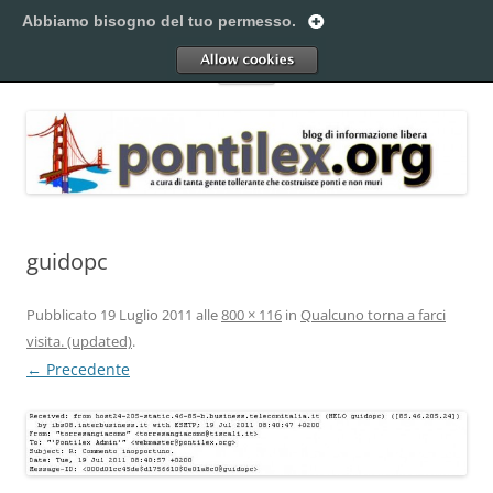
Vai
al
Abbiamo bisogno del tuo permesso.
Pontilex
contenuto
Creiamo ponti. Legalmente.
Allow
Menu
guidopc
Pubblicato
19 Luglio 2011
alle
800 × 116
in
Qualcuno torna a farci
visita. (updated)
.
← Precedente