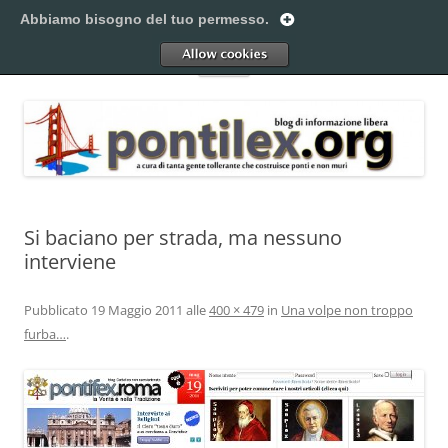
Vai
al
Abbiamo bisogno del tuo permesso.
Pontilex
contenuto
Creiamo ponti. Legalmente.
Allow
Menu
Si baciano per strada, ma nessuno
interviene
Pubblicato
19 Maggio 2011
alle
400 × 479
in
Una volpe non troppo
furba…
.