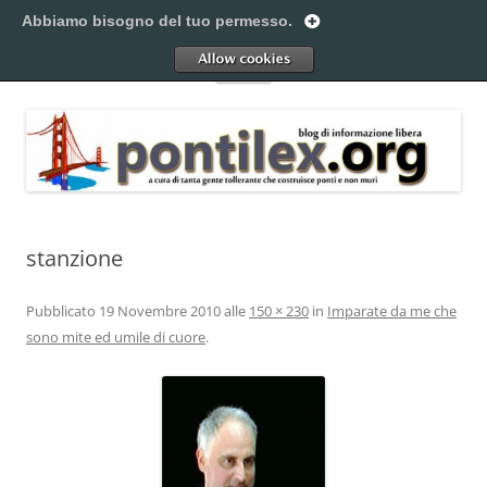
Vai
al
Abbiamo bisogno del tuo permesso.
Pontilex
contenuto
Creiamo ponti. Legalmente.
Allow
Menu
stanzione
Pubblicato
19 Novembre 2010
alle
150 × 230
in
Imparate da me che
sono mite ed umile di cuore
.