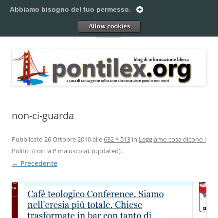
Vai
al
Abbiamo bisogno del tuo permesso.
Pontilex
contenuto
Creiamo ponti. Legalmente.
Allow
Menu
non-ci-guarda
Pubblicato
26 Ottobre 2010
alle
632 × 513
in
Leggiamo cosa dicono i
Politici (con la P maiuscola). (updated)
.
← Precedente