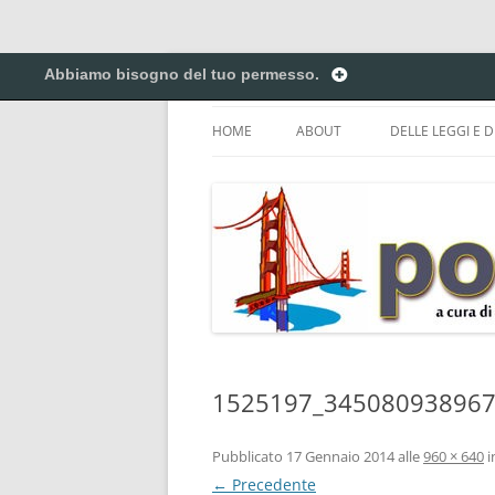
Vai
al
Abbiamo bisogno del tuo permesso.
contenuto
Creiamo ponti. Legalmente.
Pontilex
HOME
ABOUT
DELLE LEGGI E D
BIGINO DI GIUR
CREATIVE COM
DEL COPYRIGHT 
ELENCO DELLE A
DEI NICKNAME.
PRIVACY POLICY
1525197_345080938967
Pubblicato
17 Gennaio 2014
alle
960 × 640
i
← Precedente