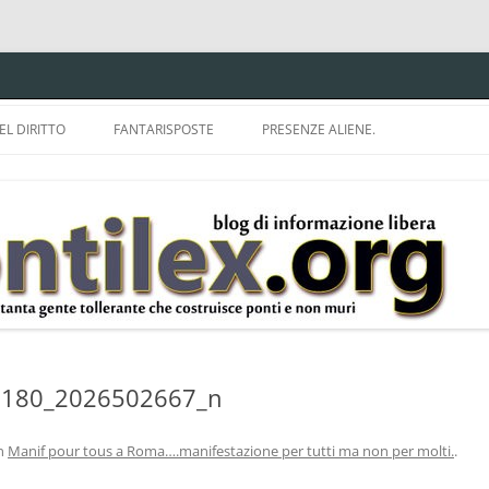
EL DIRITTO
FANTARISPOSTE
PRESENZE ALIENE.
ISPRUDENZA.
A TU PER TU CON BRUNELLO
MON
E DELLA LDA 633.
BBREVIAZIONI E
180_2026502667_n
n
Manif pour tous a Roma….manifestazione per tutti ma non per molti.
.