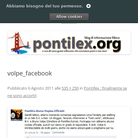
Vai
al
Abbiamo bisogno del tuo permesso.
Pontilex
contenuto
Creiamo ponti. Legalmente.
Allow
Menu
volpe_facebook
Pubblicato
6 Agosto 2011
alle
535 × 250
in
Pontifex : finalmente se
ne sono accorti!
.