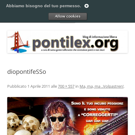
Vai
al
Abbiamo bisogno del tuo permesso.
Pontilex
contenuto
Creiamo ponti. Legalmente.
Allow
Menu
diopontifeSSo
Pubblicato
1 Aprile 2011
alle
700 × 557
in
Ma, ma, ma ..Volpastren!
.