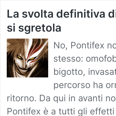
La svolta definitiva 
si sgretola
No, Pontifex n
stesso: omofob
bigotto, invasat
percorso ha or
ritorno. Da qui in avanti n
Pontifex è a tutti gli effet